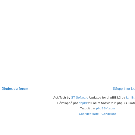
Index du forum
Supprimer le
AcidTech by
ST Software
Updated for phpBB3.3 by
Ian Br
Développé par
phpBB
® Forum Software © phpBB Limit
Traduit par
phpBB-fr.com
Confidentialité
|
Conditions