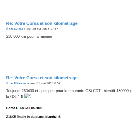
g
e
Re: Votre Corsa et son kilometrage
M
par
avlord
»
jeu. 30 avr. 2015 17:47
e
s
230 000 km pour la mienne
s
a
g
e
Re: Votre Corsa et son kilometrage
M
par
Mikester
»
ven. 01 mai 2015 0:52
e
s
Toujours 260400 et quelques pour la mourante GSi CDTi, bientôt 130000 
s
la GSi 1.8
a
g
e
Corsa C 1.8 GS
i
04/2003
Z18XE finally in da place, biatchz :3