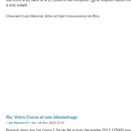
e
à son volant.
Chevrolet Cruze Diesel de 163cv et Opel Corsa essence de 85cv.
Re: Votre Corsa et son kilometrage
M
par
Mpower02
»
lun. 16 févr. 2015 21:47
e
s
Bonsoir alors ma 1er corsa 1.5d de 94 acquis décembre 2013 175000 janv