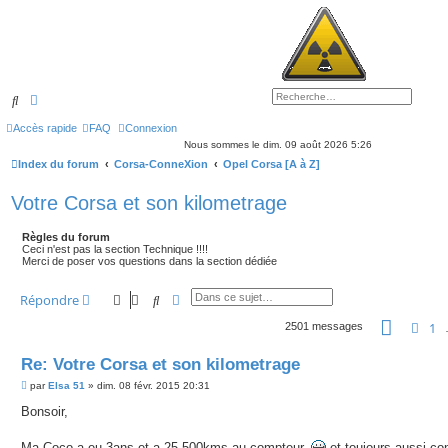
Rechercher
Recherche avancée
Accès rapide
FAQ
Connexion
Nous sommes le dim. 09 août 2026 5:26
Index du forum
Corsa-ConneXion
Opel Corsa [A à Z]
Votre Corsa et son kilometrage
Règles du forum
Ceci n'est pas la section Technique !!!!
Merci de poser vos questions dans la section dédiée
Rechercher
Recherche avancée
Répondre
Page
16
Pré
1
2501 messages
Re: Votre Corsa et son kilometrage
M
par
Elsa 51
»
dim. 08 févr. 2015 20:31
e
s
Bonsoir,
s
a
g
Ma Coco a eu 3ans et a 25 500kms au compteur.
et toujours aussi co