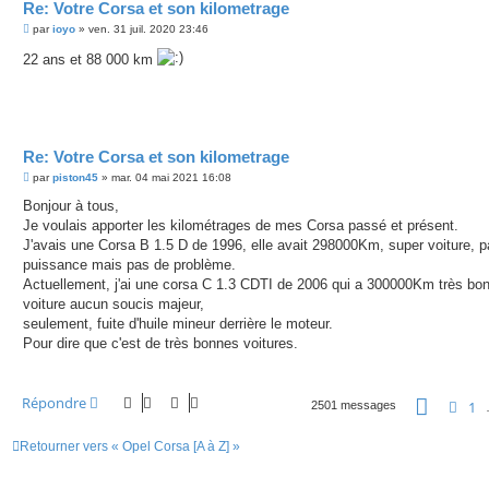
Re: Votre Corsa et son kilometrage
M
par
ioyo
»
ven. 31 juil. 2020 23:46
e
s
22 ans et 88 000 km
s
a
g
e
Re: Votre Corsa et son kilometrage
M
par
piston45
»
mar. 04 mai 2021 16:08
e
s
Bonjour à tous,
s
Je voulais apporter les kilométrages de mes Corsa passé et présent.
a
g
J'avais une Corsa B 1.5 D de 1996, elle avait 298000Km, super voiture, 
e
puissance mais pas de problème.
Actuellement, j'ai une corsa C 1.3 CDTI de 2006 qui a 300000Km très bo
voiture aucun soucis majeur,
seulement, fuite d'huile mineur derrière le moteur.
Pour dire que c'est de très bonnes voitures.
Page
16
Répondre
Pré
1
2501 messages
Retourner vers « Opel Corsa [A à Z] »