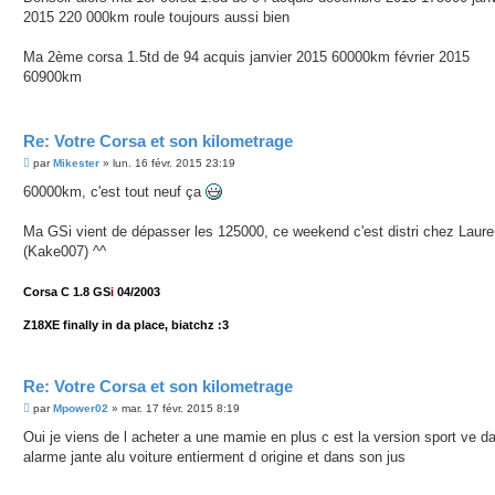
s
2015 220 000km roule toujours aussi bien
a
g
e
Ma 2ème corsa 1.5td de 94 acquis janvier 2015 60000km février 2015
60900km
Re: Votre Corsa et son kilometrage
M
par
Mikester
»
lun. 16 févr. 2015 23:19
e
s
60000km, c'est tout neuf ça
s
a
g
Ma GSi vient de dépasser les 125000, ce weekend c'est distri chez Laure
e
(Kake007) ^^
Corsa C 1.8 GS
i
04/2003
Z18XE finally in da place, biatchz :3
Re: Votre Corsa et son kilometrage
M
par
Mpower02
»
mar. 17 févr. 2015 8:19
e
s
Oui je viens de l acheter a une mamie en plus c est la version sport ve d
s
alarme jante alu voiture entierment d origine et dans son jus
a
g
e