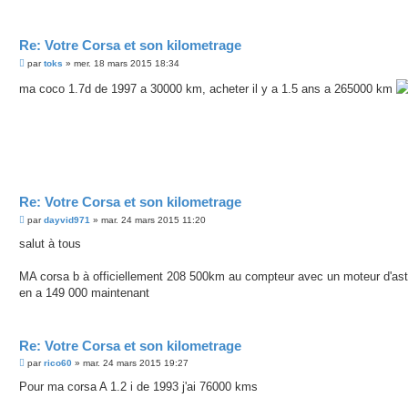
Re: Votre Corsa et son kilometrage
M
par
toks
»
mer. 18 mars 2015 18:34
e
s
ma coco 1.7d de 1997 a 30000 km, acheter il y a 1.5 ans a 265000 km
s
a
g
e
Re: Votre Corsa et son kilometrage
M
par
dayvid971
»
mar. 24 mars 2015 11:20
e
s
salut à tous
s
a
g
MA corsa b à officiellement 208 500km au compteur avec un moteur d'ast
e
en a 149 000 maintenant
Re: Votre Corsa et son kilometrage
M
par
rico60
»
mar. 24 mars 2015 19:27
e
s
Pour ma corsa A 1.2 i de 1993 j'ai 76000 kms
s
a