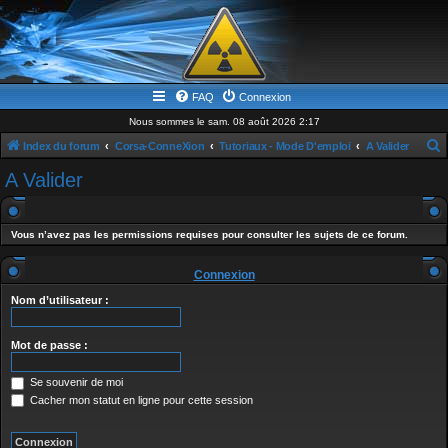
FAQ
Connexion
Nous sommes le sam. 08 août 2026 2:17
Index du forum
Corsa-ConneXion
Tutoriaux - Mode D'emploi
A Valider
e
A Valider
c
h
Vous n’avez pas les permissions requises pour consulter les sujets de ce forum.
e
r
Connexion
c
Nom d’utilisateur :
h
e
Mot de passe :
r
Se souvenir de moi
Cacher mon statut en ligne pour cette session