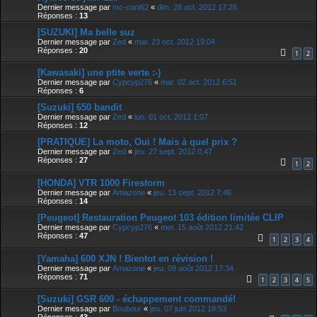
Dernier message par
mc-coni62
«
dim. 28 oct. 2012 17:26
Réponses :
13
[SUZUKI] Ma belle suz
Dernier message par
Zed
«
mar. 23 oct. 2012 19:04
Réponses :
20
1
2
[Kawasaki] une ptite verte :-)
Dernier message par
Cypcyp276
«
mar. 02 oct. 2012 6:51
Réponses :
6
[Suzuki] 650 bandit
Dernier message par
Zed
«
lun. 01 oct. 2012 1:07
Réponses :
12
[PRATIQUE] La moto, Oui ! Mais à quel prix ?
Dernier message par
Zed
«
jeu. 27 sept. 2012 0:47
Réponses :
27
1
2
[HONDA] VTR 1000 Firestorm
Dernier message par
Amazone
«
jeu. 13 sept. 2012 7:46
Réponses :
14
[Peugeot] Restauration Peugeot 103 édition limitée CLIP
Dernier message par
Cypcyp276
«
mer. 15 août 2012 21:42
Réponses :
47
1
2
3
4
[Yamaha] 600 XJN ! Bientot en révision !
Dernier message par
Amazone
«
jeu. 09 août 2012 17:34
Réponses :
71
1
2
3
4
5
[Suzuki] GSR 600 - échappement commandé!
Dernier message par
Boubour
«
jeu. 07 juin 2012 18:53