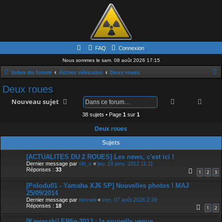
FAQ
Connexion
Nous sommes le sam. 08 août 2026 17:15
Index du forum
Autres véhicules
Deux roues
e
Deux roues
c
Rechercher
Rech
Nouveau sujet
h
38 sujets • Page
1
sur
1
e
Deux roues
r
Sujets
c
h
[ACTUALITES DU 2 ROUES] Les news, c'est ici !
Dernier message par
vin_s
«
jeu. 19 janv. 2012 11:11
e
Réponses :
33
1
2
3
r
[Polodu01 - Yamaha XJ6 SP] Nouvelles photos ! MAJ
25/09/2014
Dernier message par
elmrani
«
ven. 07 août 2026 2:39
Réponses :
18
1
2
[Kawasaki] ER6n-2013 : la nouvelle venue