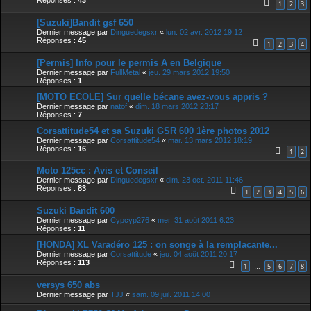
Réponses :
43
1
2
3
[Suzuki]Bandit gsf 650
Dernier message par
Dinguedegsxr
«
lun. 02 avr. 2012 19:12
Réponses :
45
1
2
3
4
[Permis] Info pour le permis A en Belgique
Dernier message par
FullMetal
«
jeu. 29 mars 2012 19:50
Réponses :
1
[MOTO ECOLE] Sur quelle bécane avez-vous appris ?
Dernier message par
natof
«
dim. 18 mars 2012 23:17
Réponses :
7
Corsattitude54 et sa Suzuki GSR 600 1ère photos 2012
Dernier message par
Corsattitude54
«
mar. 13 mars 2012 18:19
Réponses :
16
1
2
Moto 125cc : Avis et Conseil
Dernier message par
Dinguedegsxr
«
dim. 23 oct. 2011 11:46
Réponses :
83
1
2
3
4
5
6
Suzuki Bandit 600
Dernier message par
Cypcyp276
«
mer. 31 août 2011 6:23
Réponses :
11
[HONDA] XL Varadéro 125 : on songe à la remplacante...
Dernier message par
Corsattitude
«
jeu. 04 août 2011 20:17
Réponses :
113
1
5
6
7
8
…
versys 650 abs
Dernier message par
TJJ
«
sam. 09 juil. 2011 14:00