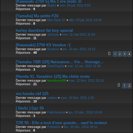
[Kawasaki Z750 S] Ma 1 ère moto :D
Dernier message par
Mat62
«
ven. 08 juil. 2011 8:53
Réponses :
9
[Yamaha] Ma petite FZ6
Dernier message par
Mat-Style-57
«
dim. 03 juil. 2011 19:40
Réponses :
8
harley davidson fat boy special
Dernier message par
JoOnas
«
mer. 11 mai 2011 11:44
Réponses :
11
[Kawasaki] Z750 K5 Vendue :'(
Dernier message par
Boubour
«
jeu. 14 avr. 2011 14:12
Réponses :
48
1
2
3
4
[Yamaha YBR 125] Naissance... Vie... Homage...
Dernier message par
DarkDog2a
«
mar. 12 avr. 2011 11:46
Réponses :
3
[Honda XL Varadéro 125] Ma chtite moto
Dernier message par
broubrou59
«
mar. 22 févr. 2011 23:16
Réponses :
21
1
2
ma honda cbf 125
Dernier message par
nataku
«
sam. 19 févr. 2011 1:50
Réponses :
10
[ Derbi ] Gpr 50
Dernier message par
Fullchemical
«
jeu. 23 déc. 2010 10:45
Réponses :
3
TZR 50 - Elle a tout d'une grande... sauf le moteur
Dernier message par
Polodu01
«
lun. 20 déc. 2010 18:11
Réponses :
8