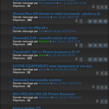
Dernier message par
Corsattitude54
«
lun. 11 août 2014 12:28
Réponses :
35
1
2
3
[Honda] Mon 600 Hornet se refait une beauté - photos p.12
Dernier message par
Amazone
«
ven. 11 avr. 2014 7:42
Réponses :
365
1
22
23
24
25
…
[Suzuki] ♦ Sv 650n k8 ♦
Dernier message par
Jorel
«
mer. 09 avr. 2014 16:44
[Kawasaki] Er6f : nouvelle saison en prépa
Dernier message par
Steph94
«
dim. 26 janv. 2014 11:51
Réponses :
248
1
14
15
16
17
…
[Yamaha]YZ 125 => Photos boueuse p.15 =P
Dernier message par
Y4nN
«
jeu. 02 mai 2013 16:27
Réponses :
223
1
12
13
14
15
…
[VOTRE EQUIPEMENT] votre équipement et vos avis
Dernier message par
gsi-jay
«
mer. 01 mai 2013 23:08
Réponses :
20
1
2
[kawasaki] ma nouvelle monture
Dernier message par
Amazone
«
mer. 27 févr. 2013 15:32
Réponses :
32
1
2
3
[Dirt CRZ] Dirt CRZ 125 Photos Boueuses
Dernier message par
Whitekent
«
ven. 23 nov. 2012 11:17
Réponses :
22
1
2
Kymco stryker 125