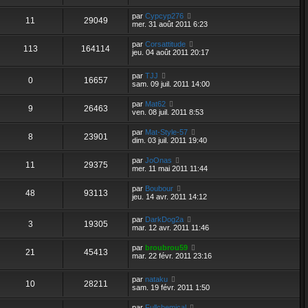
par
Cypcyp276
11
29049
mer. 31 août 2011 6:23
par
Corsattitude
113
164114
jeu. 04 août 2011 20:17
par
TJJ
0
16657
sam. 09 juil. 2011 14:00
par
Mat62
9
26463
ven. 08 juil. 2011 8:53
par
Mat-Style-57
8
23901
dim. 03 juil. 2011 19:40
par
JoOnas
11
29375
mer. 11 mai 2011 11:44
par
Boubour
48
93113
jeu. 14 avr. 2011 14:12
par
DarkDog2a
3
19305
mar. 12 avr. 2011 11:46
par
broubrou59
21
45413
mar. 22 févr. 2011 23:16
par
nataku
10
28211
sam. 19 févr. 2011 1:50
par
Fullchemical