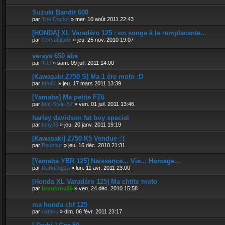
Suzuki Bandit 600
par
The Doctor
»
mer. 10 août 2011 22:43
[HONDA] XL Varadéro 125 : on songe à la remplacante...
par
Corsattitude
»
jeu. 25 nov. 2010 19:07
versys 650 abs
par
TJJ
»
sam. 09 juil. 2011 14:00
[Kawasaki Z750 S] Ma 1 ère moto :D
par
Mat62
»
jeu. 17 mars 2011 13:39
[Yamaha] Ma petite FZ6
par
Mat-Style-57
»
ven. 01 juil. 2011 13:46
harley davidson fat boy special
par
tony38
»
jeu. 20 janv. 2011 19:19
[Kawasaki] Z750 K5 Vendue :'(
par
Boubour
»
jeu. 16 déc. 2010 21:31
[Yamaha YBR 125] Naissance... Vie... Homage...
par
DarkDog2a
»
lun. 11 avr. 2011 23:00
[Honda XL Varadéro 125] Ma chtite moto
par
broubrou59
»
ven. 24 déc. 2010 15:58
ma honda cbf 125
par
nataku
»
dim. 06 févr. 2011 23:17