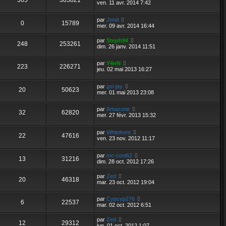
ven. 11 avr. 2014 7:42
par
Jorel
0
15789
mer. 09 avr. 2014 16:44
par
Steph94
248
253261
dim. 26 janv. 2014 11:51
par
Y4nN
223
226271
jeu. 02 mai 2013 16:27
par
gsi-jay
20
50623
mer. 01 mai 2013 23:08
par
Amazone
32
62820
mer. 27 févr. 2013 15:32
par
Whitekent
22
47616
ven. 23 nov. 2012 11:17
par
mc-coni62
13
31216
dim. 28 oct. 2012 17:26
par
Zed
20
46318
mar. 23 oct. 2012 19:04
par
Cypcyp276
6
22537
mar. 02 oct. 2012 6:51
par
Zed
12
29312
lun. 01 oct. 2012 1:07