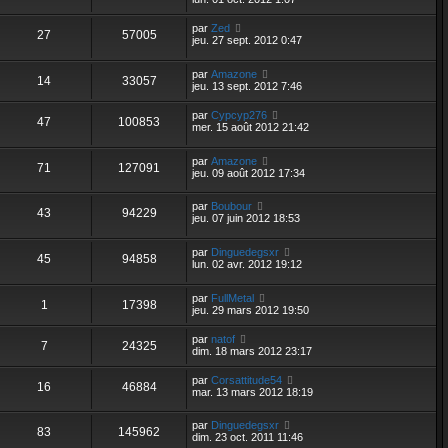
par
Zed
27
57005
jeu. 27 sept. 2012 0:47
par
Amazone
14
33057
jeu. 13 sept. 2012 7:46
par
Cypcyp276
47
100853
mer. 15 août 2012 21:42
par
Amazone
71
127091
jeu. 09 août 2012 17:34
par
Boubour
43
94229
jeu. 07 juin 2012 18:53
par
Dinguedegsxr
45
94858
lun. 02 avr. 2012 19:12
par
FullMetal
1
17398
jeu. 29 mars 2012 19:50
par
natof
7
24325
dim. 18 mars 2012 23:17
par
Corsattitude54
16
46884
mar. 13 mars 2012 18:19
par
Dinguedegsxr
83
145962
dim. 23 oct. 2011 11:46