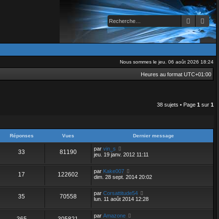
Recherch
Rec
Nous sommes le jeu. 06 août 2026 18:24
Heures au format
UTC+01:00
38 sujets • Page
1
sur
1
Réponses
Vues
Dernier message
par
vin_s
33
81190
jeu. 19 janv. 2012 11:11
par
Kake007
17
122602
dim. 28 sept. 2014 20:02
par
Corsattitude54
35
70558
lun. 11 août 2014 12:28
par
Amazone
365
305821