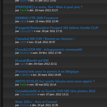
par
nicoco
»
jeu. 07 juin 2012 13:42
[PRATIQUE] La moto, Oui ! Mais à quel prix ?
par
Y4nN
»
dim. 18 mars 2012 23:27
[HONDA] VTR 1000 Firestorm
par
kikad
»
sam. 12 mars 2011 12:44
[Peugeot] Restauration Peugeot 103 édition limitée CLIP
par
Cypcyp276
»
mar. 26 juil. 2011 17:31
[Yamaha] 600 XJN ! Bientot en révision !
par
Jul76
»
ven. 22 juil. 2011 20:37
[Suzuki] GSR 600 - échappement commandé!
par
Boubour
»
sam. 04 févr. 2012 17:49
[Suzuki]Bandit gsf 650
par
natof
»
dim. 04 mars 2012 22:11
[Permis] Info pour le permis A en Belgique
par
FullMetal
»
lun. 26 mars 2012 19:09
[MOTO ECOLE] Sur quelle bécane avez-vous appris ?
par
Y4nN
»
ven. 06 mai 2011 15:14
Corsattitude54 et sa Suzuki GSR 600 1ère photos 2012
par
Corsattitude54
»
sam. 07 janv. 2012 13:21
Moto 125cc : Avis et Conseil
par
JoOnas
»
dim. 24 juil. 2011 15:35