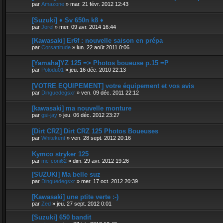
par
Amazone
»
mar. 21 févr. 2012 12:43
[Suzuki] ♦ Sv 650n k8 ♦
par
Jorel
»
mer. 09 avr. 2014 16:44
[Kawasaki] Er6f : nouvelle saison en prépa
par
Corsattitude
»
lun. 22 août 2011 0:06
[Yamaha]YZ 125 => Photos boueuse p.15 =P
par
Polodu01
»
jeu. 16 déc. 2010 22:13
[VOTRE EQUIPEMENT] votre équipement et vos avis
par
Dinguedegsxr
»
ven. 09 déc. 2011 22:12
[kawasaki] ma nouvelle monture
par
gsi-jay
»
jeu. 06 déc. 2012 23:27
[Dirt CRZ] Dirt CRZ 125 Photos Boueuses
par
Whitekent
»
ven. 28 sept. 2012 20:16
Kymco stryker 125
par
mc-coni62
»
dim. 29 avr. 2012 19:26
[SUZUKI] Ma belle suz
par
Dinguedegsxr
»
mer. 17 oct. 2012 20:39
[Kawasaki] une ptite verte :-)
par
Zed
»
jeu. 27 sept. 2012 0:01
[Suzuki] 650 bandit