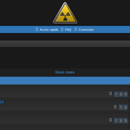
Accès rapide
FAQ
Connexion
erche avancée
Deux roues
1
2
3
14
1
2
1
2
3