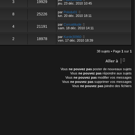
3
19929
jeu. 23 déc. 2010 10:45
par
Polodu01
8
25226
lun. 20 déc. 2010 18:11
par
Corsattitude
4
21191
sam. 18 déc. 2010 14:11
par
Kurde30960
2
18978
ven. 17 déc. 2010 18:39
38 sujets • Page
1
sur
1
Aller à
Vous
ne pouvez pas
poster de nouveaux sujets
Vous
ne pouvez pas
répondre aux sujets
Vous
ne pouvez pas
modifier vos messages
Vous
ne pouvez pas
supprimer vos messages
Vous
ne pouvez pas
joindre des fichiers