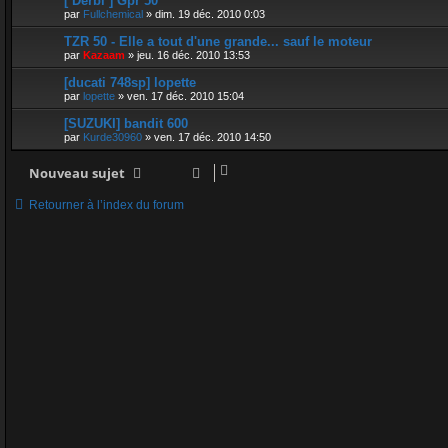
[ Derbi ] Gpr 50
par
Fullchemical
»
dim. 19 déc. 2010 0:03
TZR 50 - Elle a tout d'une grande... sauf le moteur
par
Kazaam
»
jeu. 16 déc. 2010 13:53
[ducati 748sp] lopette
par
lopette
»
ven. 17 déc. 2010 15:04
[SUZUKI] bandit 600
par
Kurde30960
»
ven. 17 déc. 2010 14:50
Nouveau sujet
Retourner à l’index du forum