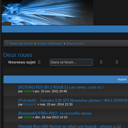
Index du forum
Autres véhicules
Deux roues
Deux roues
Rechercher
Rech
Nouveau sujet
Sujets
[ACTUALITES DU 2 ROUES] Les news, c'est ici !
par
Y4nN
»
jeu. 10 nov. 2011 20:46
[Polodu01 - Yamaha XJ6 SP] Nouvelles photos ! MAJ 25/09/20
par
Polodu01
»
mar. 15 avr. 2014 21:30
[Kawasaki] ER6n-2013 : la nouvelle venue
par
Y4nN
»
dim. 26 mai 2013 14:19
[Honda] Mon 600 Hornet se refait une beauté - photos p.12