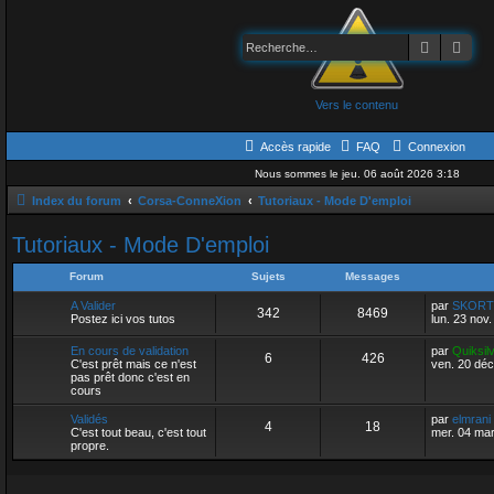
Recherch
Rec
Vers le contenu
Accès rapide
FAQ
Connexion
Nous sommes le jeu. 06 août 2026 3:18
Index du forum
Corsa-ConneXion
Tutoriaux - Mode D'emploi
Tutoriaux - Mode D'emploi
Forum
Sujets
Messages
A Valider
par
SKORT
342
8469
Postez ici vos tutos
lun. 23 nov
En cours de validation
par
Quiksil
6
426
C'est prêt mais ce n'est
ven. 20 déc
pas prêt donc c'est en
cours
Validés
par
elmrani
4
18
C'est tout beau, c'est tout
mer. 04 ma
propre.