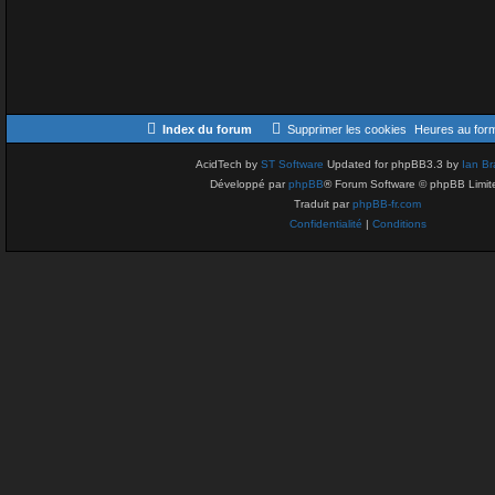
Index du forum
Supprimer les cookies
Heures au for
AcidTech by
ST Software
Updated for phpBB3.3 by
Ian Br
Développé par
phpBB
® Forum Software © phpBB Limit
Traduit par
phpBB-fr.com
Confidentialité
|
Conditions