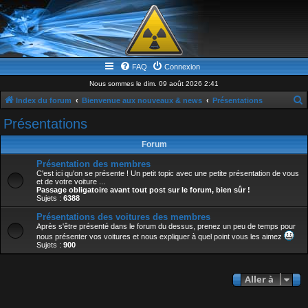
FAQ
Connexion
Nous sommes le dim. 09 août 2026 2:41
Index du forum
Bienvenue aux nouveaux & news
Présentations
e
Présentations
c
Forum
h
Présentation des membres
e
C'est ici qu'on se présente ! Un petit topic avec une petite présentation de vous
et de votre voiture ...
r
Passage obligatoire avant tout post sur le forum, bien sûr !
Sujets :
6388
c
h
Présentations des voitures des membres
Après s'être présenté dans le forum du dessus, prenez un peu de temps pour
e
nous présenter vos voitures et nous expliquer à quel point vous les aimez
Sujets :
900
r
Aller à