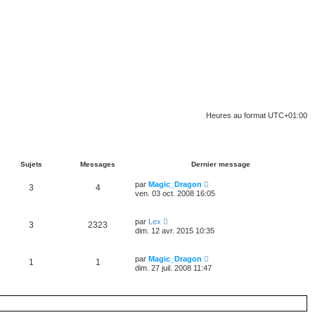
Heures au format
UTC+01:00
Sujets
Messages
Dernier message
V
par
Magic_Dragon
3
4
o
ven. 03 oct. 2008 16:05
i
r
l
V
par
Lex
3
2323
e
o
dim. 12 avr. 2015 10:35
d
i
e
r
r
l
V
n
par
Magic_Dragon
1
1
e
o
i
dim. 27 juil. 2008 11:47
d
i
e
e
r
r
r
l
m
n
e
e
i
d
s
e