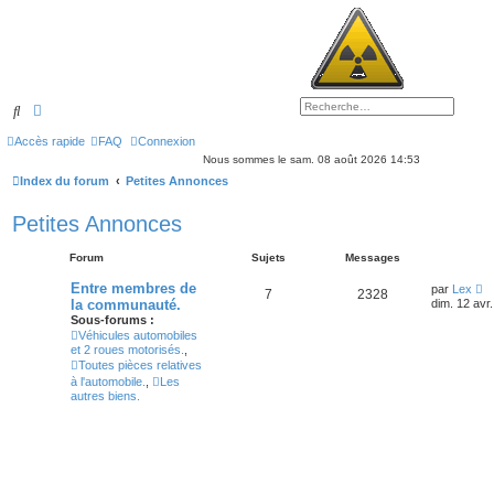
Rechercher
Recherche avancée
Accès rapide
FAQ
Connexion
Nous sommes le sam. 08 août 2026 14:53
Index du forum
Petites Annonces
Petites Annonces
Forum
Sujets
Messages
V
Entre membres de
par
Lex
7
2328
o
la communauté.
dim. 12 avr
i
Sous-forums :
r
Véhicules automobiles
l
et 2 roues motorisés.
,
e
Toutes pièces relatives
d
e
à l'automobile.
,
Les
r
autres biens.
n
i
e
r
m
e
s