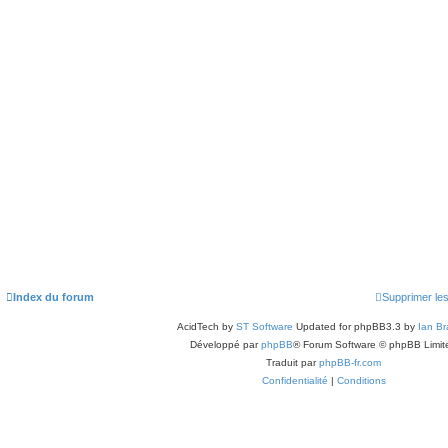
s
a
g
e
Index du forum
Supprimer le
AcidTech by
ST Software
Updated for phpBB3.3 by
Ian Br
Développé par
phpBB
® Forum Software © phpBB Limit
Traduit par
phpBB-fr.com
Confidentialité
|
Conditions