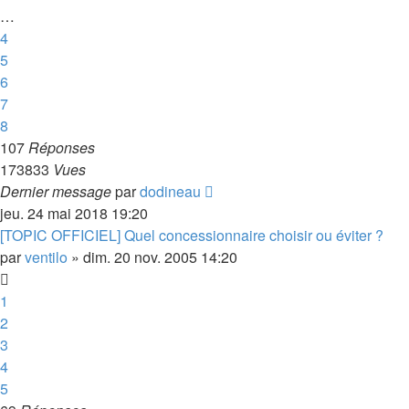
…
4
5
6
7
8
107
Réponses
173833
Vues
Dernier message
par
dodineau
jeu. 24 mai 2018 19:20
[TOPIC OFFICIEL] Quel concessionnaire choisir ou éviter ?
par
ventilo
»
dim. 20 nov. 2005 14:20
1
2
3
4
5