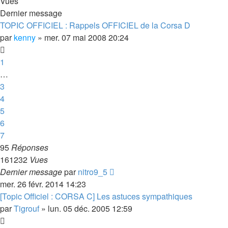
Vues
Dernier message
TOPIC OFFICIEL : Rappels OFFICIEL de la Corsa D
par
kenny
»
mer. 07 mai 2008 20:24
1
…
3
4
5
6
7
95
Réponses
161232
Vues
Dernier message
par
nitro9_5
mer. 26 févr. 2014 14:23
[Topic Officiel : CORSA C] Les astuces sympathiques
par
Tigrouf
»
lun. 05 déc. 2005 12:59