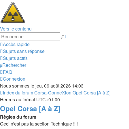
Vers le contenu
Recherche
Rechercher
avancée
Accès rapide
Sujets sans réponse
Sujets actifs
Rechercher
FAQ
Connexion
Nous sommes le jeu. 06 août 2026 14:03
Index du forum
Corsa-ConneXion
Opel Corsa [A à Z]
Heures au format
UTC+01:00
Opel Corsa [A à Z]
Règles du forum
Ceci n'est pas la section Technique !!!!