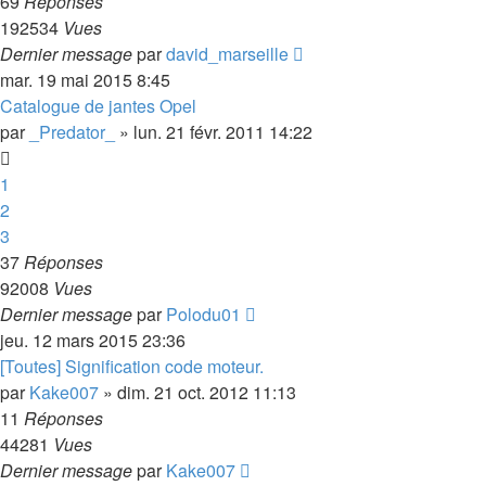
69
Réponses
192534
Vues
Dernier message
par
david_marseille
mar. 19 mai 2015 8:45
Catalogue de jantes Opel
par
_Predator_
»
lun. 21 févr. 2011 14:22
1
2
3
37
Réponses
92008
Vues
Dernier message
par
Polodu01
jeu. 12 mars 2015 23:36
[Toutes] Signification code moteur.
par
Kake007
»
dim. 21 oct. 2012 11:13
11
Réponses
44281
Vues
Dernier message
par
Kake007