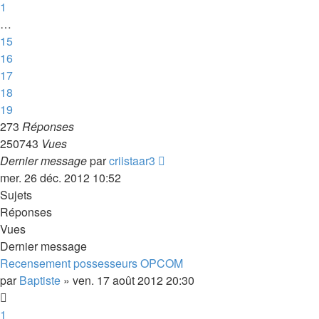
1
…
15
16
17
18
19
273
Réponses
250743
Vues
Dernier message
par
criistaar3
mer. 26 déc. 2012 10:52
Sujets
Réponses
Vues
Dernier message
Recensement possesseurs OPCOM
par
Baptiste
»
ven. 17 août 2012 20:30
1