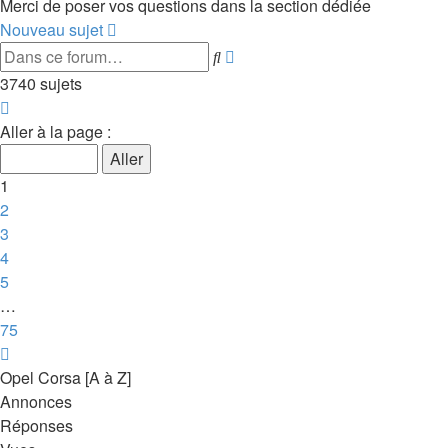
Merci de poser vos questions dans la section dédiée
Nouveau sujet
Recherche
Rechercher
avancée
3740 sujets
Page
1
Aller à la page :
sur
75
1
2
3
4
5
…
75
Suivante
Opel Corsa [A à Z]
Annonces
Réponses