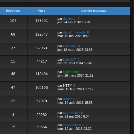
Réponses
Vues
Dernier message
par
dodineau
107
173951
jeu. 24 mai 2018 19:20
par
david_marseille
69
192647
mar. 19 mai 2015 8:45
par
Polodu01
37
92063
jeu. 12 mars 2015 23:36
par
Kake007
11
44317
dim. 31 août 2014 17:48
par
Quiksilver
48
118404
dim. 16 mars 2014 21:12
par
NTTY
47
105196
sam. 15 févr. 2014 17:12
par
Adrian DC
22
67979
mer. 14 août 2013 15:55
par
Marc59800
4
29282
mar. 21 mai 2013 6:34
par
chrisredfield32
15
50564
ven. 12 avr. 2013 23:32