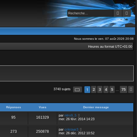
Recherch
Rec
Nous sommes le ven. 07 août 2026 20:08
Heures au format
UTC+01:00
Page
1
2
sur
3
75
4
5
75
1
3740 sujets
…
Réponses
Vues
Dernier message
par
nitro9_5
95
161329
mer. 26 févr. 2014 14:23
par
criistaar3
273
250878
mer. 26 déc. 2012 10:52