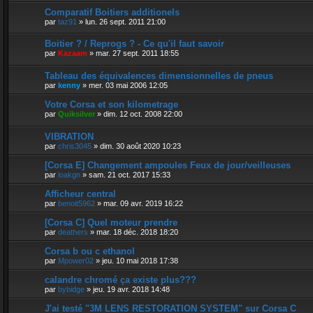
Comparatif Boitiers additionels
par
taz91
»
lun. 26 sept. 2011 21:00
Boitier ? / Reprogs ? - Ce qu'il faut savoir
par
Kazaam
»
mar. 27 sept. 2011 18:55
Tableau des équivalences dimensionnelles de pneus
par
kenny
»
mer. 03 mai 2006 12:05
Votre Corsa et son kilometrage
par
Quiksilver
»
dim. 12 oct. 2008 22:00
VIBRATION
par
chris3045
»
dim. 30 août 2020 10:23
[Corsa E] Changement ampoules Feux de jour/veilleuses
par
loakgn
»
sam. 21 oct. 2017 15:33
Afficheur central
par
benoit5962
»
mar. 09 avr. 2019 16:22
[Corsa C] Quel moteur prendre
par
deathers
»
mar. 18 déc. 2018 18:20
Corsa b ou c ethanol
par
Mpower02
»
jeu. 10 mai 2018 17:38
calandre chromé ça existe plus???
par
bybidge
»
jeu. 19 avr. 2018 14:48
J'ai testé "3M LENS RESTORATION SYSTEM" sur Corsa C