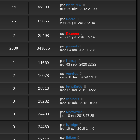
par
Idéfix1987
44
99333
mer. 20 févr. 2013 21:00
par
Necro
26
65666
ven. 29 juin 2012 23:40
par
Kazaam
2
25498
ven. 09 juil. 2010 15:14
par
piston45
2500
843686
mar. 04 mai 2021 16:08
par
kapkap
1
11689
jeu. 03 sept. 2020 22:22
par
Aurelius
2
16078
sam. 15 févr. 2020 13:30
par
benoit5962
0
28313
mar. 09 avr. 2019 16:22
par
deathers
0
28282
mar. 18 déc. 2018 18:20
par
Mpower02
0
24400
jeu. 10 mai 2018 17:38
par
bybidge
0
24460
jeu. 19 avr. 2018 14:48
par
Edition
5
13412