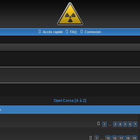
Accès rapide
FAQ
Connexion
erche avancée
Opel Corsa [A à Z]
s
1
3
4
5
6
7
…
1
15
16
17
18
19
…