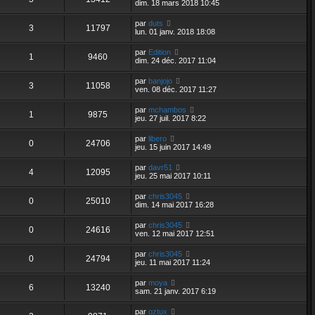
dim. 18 mars 2018 10:45
par
duts
3
11797
lun. 01 janv. 2018 18:08
par
Edition
1
9460
dim. 24 déc. 2017 11:04
par
banjojo
3
11058
ven. 08 déc. 2017 11:27
par
mchambos
1
9875
jeu. 27 juil. 2017 8:22
par
libero
0
24706
jeu. 15 juin 2017 14:49
par
davr51
4
12095
jeu. 25 mai 2017 10:11
par
chris3045
0
25010
dim. 14 mai 2017 16:28
par
chris3045
0
24616
ven. 12 mai 2017 12:51
par
chris3045
0
24794
jeu. 11 mai 2017 11:24
par
moya
6
13240
sam. 21 janv. 2017 6:19
par
oztux