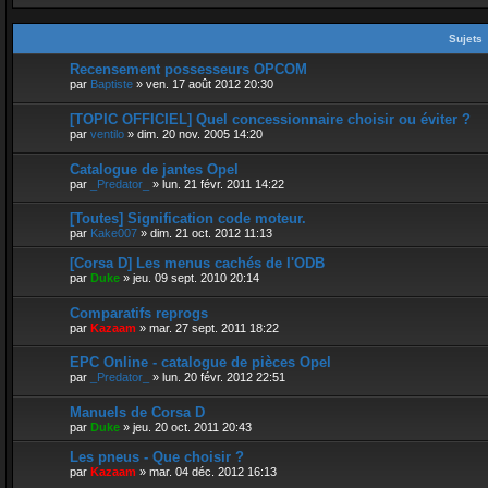
Sujets
Recensement possesseurs OPCOM
par
Baptiste
»
ven. 17 août 2012 20:30
[TOPIC OFFICIEL] Quel concessionnaire choisir ou éviter ?
par
ventilo
»
dim. 20 nov. 2005 14:20
Catalogue de jantes Opel
par
_Predator_
»
lun. 21 févr. 2011 14:22
[Toutes] Signification code moteur.
par
Kake007
»
dim. 21 oct. 2012 11:13
[Corsa D] Les menus cachés de l'ODB
par
Duke
»
jeu. 09 sept. 2010 20:14
Comparatifs reprogs
par
Kazaam
»
mar. 27 sept. 2011 18:22
EPC Online - catalogue de pièces Opel
par
_Predator_
»
lun. 20 févr. 2012 22:51
Manuels de Corsa D
par
Duke
»
jeu. 20 oct. 2011 20:43
Les pneus - Que choisir ?
par
Kazaam
»
mar. 04 déc. 2012 16:13