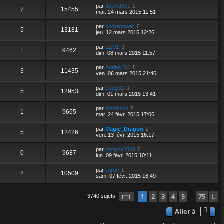
par
dayvid971
7
15455
mar. 24 mars 2015 11:51
par
corsapower
5
13181
jeu. 12 mars 2015 12:26
par
taz91
1
9462
dim. 08 mars 2015 11:57
par
Adrian DC
3
11435
ven. 06 mars 2015 21:46
par
Greg92
5
12953
dim. 01 mars 2015 13:41
par
bloodnico
1
9665
mar. 24 févr. 2015 17:06
par
Magic_Dragon
5
12426
ven. 13 févr. 2015 16:17
par
pergola2003
0
9687
lun. 09 févr. 2015 10:11
par
leglac
2
10509
sam. 07 févr. 2015 16:49
Page
1
2
sur
3
75
4
5
75
1
3740 sujets
…
Aller à