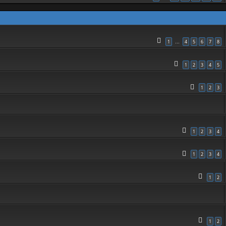
1
4
5
6
7
8
…
1
2
3
4
5
1
2
3
1
2
3
4
1
2
3
4
1
2
1
2