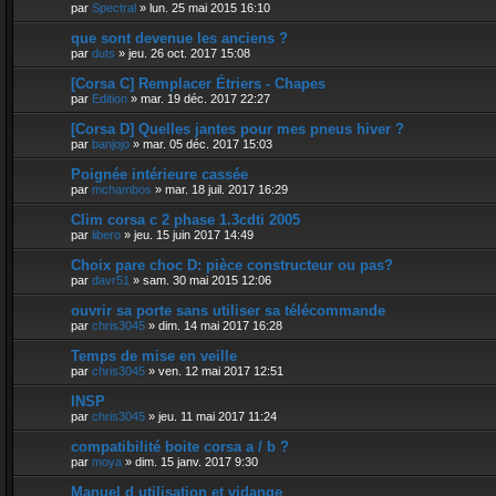
par
Spectral
»
lun. 25 mai 2015 16:10
que sont devenue les anciens ?
par
duts
»
jeu. 26 oct. 2017 15:08
[Corsa C] Remplacer Étriers - Chapes
par
Edition
»
mar. 19 déc. 2017 22:27
[Corsa D] Quelles jantes pour mes pneus hiver ?
par
banjojo
»
mar. 05 déc. 2017 15:03
Poignée intérieure cassée
par
mchambos
»
mar. 18 juil. 2017 16:29
Clim corsa c 2 phase 1.3cdti 2005
par
libero
»
jeu. 15 juin 2017 14:49
Choix pare choc D: pièce constructeur ou pas?
par
davr51
»
sam. 30 mai 2015 12:06
ouvrir sa porte sans utiliser sa télécommande
par
chris3045
»
dim. 14 mai 2017 16:28
Temps de mise en veille
par
chris3045
»
ven. 12 mai 2017 12:51
INSP
par
chris3045
»
jeu. 11 mai 2017 11:24
compatibilité boite corsa a / b ?
par
moya
»
dim. 15 janv. 2017 9:30
Manuel d utilisation et vidange