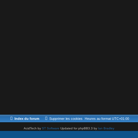
Index du forum
Supprimer les cookies
Heures au format
UTC+01:00
AcidTech by
ST Software
Updated for phpBB3.3 by
Ian Bradley
Développé par
phpBB
® Forum Software © phpBB Limited