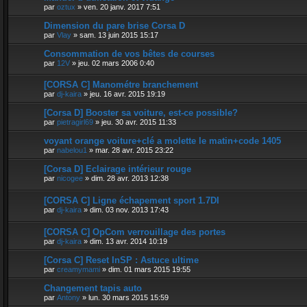
par
oztux
»
ven. 20 janv. 2017 7:51
Dimension du pare brise Corsa D
par
Vlay
»
sam. 13 juin 2015 15:17
Consommation de vos bêtes de courses
par
12V
»
jeu. 02 mars 2006 0:40
[CORSA C] Manométre branchement
par
dj-kaira
»
jeu. 16 avr. 2015 19:19
[Corsa D] Booster sa voiture, est-ce possible?
par
pietragirl69
»
jeu. 30 avr. 2015 11:33
voyant orange voiture+clé a molette le matin+code 1405
par
nabelou1
»
mar. 28 avr. 2015 23:22
[Corsa D] Eclairage intérieur rouge
par
nicogee
»
dim. 28 avr. 2013 12:38
[CORSA C] Ligne échapement sport 1.7DI
par
dj-kaira
»
dim. 03 nov. 2013 17:43
[CORSA C] OpCom verrouillage des portes
par
dj-kaira
»
dim. 13 avr. 2014 10:19
[Corsa C] Reset InSP : Astuce ultime
par
creamymami
»
dim. 01 mars 2015 19:55
Changement tapis auto
par
Antony
»
lun. 30 mars 2015 15:59