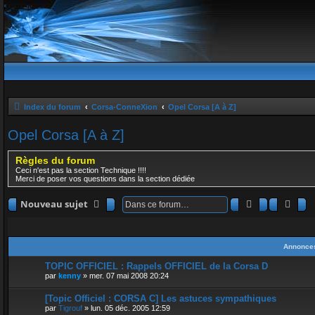
Index du forum
Corsa-ConneXion
Opel Corsa [A à Z]
Opel Corsa [A à Z]
Règles du forum
Ceci n'est pas la section Technique !!!!
Merci de poser vos questions dans la section dédiée
Rechercher
Rech
Nouveau sujet
Annonce
TOPIC OFFICIEL : Rappels OFFICIEL de la Corsa D
par
kenny
»
mer. 07 mai 2008 20:24
[Topic Officiel : CORSA C] Les astuces sympathiques
par
Tigrouf
»
lun. 05 déc. 2005 12:59