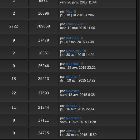
2
9871
ven. 20 janv. 2017 11:44
par
Vlay
2
10596
jeu. 18 juin 2015 17:06
par
romanokiss
2722
789858
mar. 12 mai 2015 11:00
par
Kake007
9
17479
jeu. 07 mai 2015 14:49
par
pietragirl69
2
10361
jeu. 30 avr. 2015 14:04
par
nabelou1
0
25346
mar. 28 avr. 2015 23:22
par
ultronix
18
35213
dim. 19 avr. 2015 13:22
par
Mikester
22
37693
sam. 18 avr. 2015 6:38
par
dj-kaira
11
21344
jeu. 16 avr. 2015 22:14
par
Romx69
8
17111
sam. 11 avr. 2015 11:28
par
Antony
0
24715
lun. 30 mars 2015 15:59