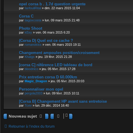
opel corsa b . 1.7d question urgente
par
fanfouliRital
»
dim. 22 mars 2015 11:04
Corsa C
par
tiagoxcosta
»
lun. 09 mars 2015 21:48
Photo Shoot
par
kEey
»
ven. 06 mars 2015 6:20
(Corsa D) Quel est ce cache ?
par
romanokiss
»
ven. 06 mars 2015 19:11
Changement ampoules position/croisement
par
Khatgs
»
jeu. 19 févr. 2015 21:28
[corsa C] référence LED tableau de bord
par
bloodnico
»
jeu. 05 févr. 2015 17:28
Prix entretien corsa D 60.000km
par
Magic_Dragon
»
jeu. 05 févr. 2015 20:03
Personnaliser mon opel
par
pergola2003
»
lun. 09 févr. 2015 10:11
[Corsa B] Changement HP avant sans entretoise
par
Tcev
»
lun. 29 déc. 2014 16:40
Nouveau sujet
Retourner à l’index du forum