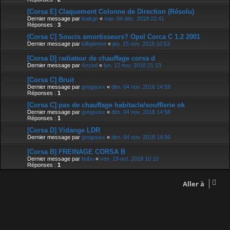
[Corsa E] Claquement Colonne de Direction (Résolu)
Dernier message par
loakgn
«
mar. 04 déc. 2018 22:41
Réponses :
3
[Corsa C] Soucis amortisseurs? Opel Corca C 1.2 2001
Dernier message par
killspence
«
jeu. 15 nov. 2018 10:53
[Corsa D] radiateur de chauffage corsa d
Dernier message par
Azzed
«
lun. 12 nov. 2018 21:13
[Corsa C] Bruit
Dernier message par
gregouxx
«
dim. 04 nov. 2018 14:59
Réponses :
1
[Corsa C] pas de chauffage habitacle/soufflerie ok
Dernier message par
gregouxx
«
dim. 04 nov. 2018 14:58
Réponses :
1
[Corsa D] Vidange LDR
Dernier message par
gregouxx
«
dim. 04 nov. 2018 14:56
[Corsa B] FREINAGE CORSA B
Dernier message par
bubu
«
ven. 19 oct. 2018 10:10
Réponses :
1
Aller à