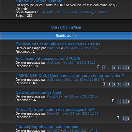
Tutoriaux - Mode D'emploi
On regroupe ici les tutoriaux ! Un tuto bien fait, c'est la communauté qui
s'enrichit.
Sous-forums :
A Valider
,
En cours de validation
,
Validés
Sujets :
352
Corsa-ConneXion
Sujets actifs
Explications et solutions de vos codes erreurs
Dernier message par
lamaneur
«
jeu. 24 nov. 2022 10:56
Réponses :
1
Recensement possesseurs OPCOM
Dernier message par
dodineau
«
jeu. 24 mai 2018 19:20
Réponses :
107
1
5
6
7
8
…
[TOPIC OFFICIEL] Quel concessionnaire choisir ou éviter ?
Dernier message par
david_marseille
«
mar. 19 mai 2015 8:45
Réponses :
69
1
2
3
4
5
Catalogue de jantes Opel
Dernier message par
Polodu01
«
jeu. 12 mars 2015 23:36
Réponses :
37
1
2
3
[Corsa D] Signification des messages InSP
Dernier message par
Romx69
«
sam. 03 janv. 2015 12:09
Réponses :
19
1
2
[Toutes] Signification code moteur.
Dernier message par
Kake007
«
dim. 31 août 2014 17:48