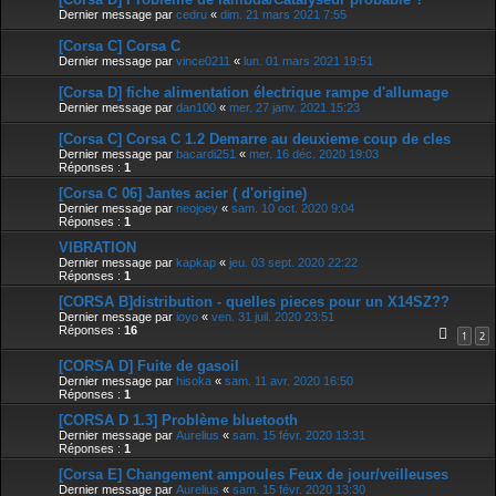
Dernier message par
cedru
«
dim. 21 mars 2021 7:55
[Corsa C] Corsa C
Dernier message par
vince0211
«
lun. 01 mars 2021 19:51
[Corsa D] fiche alimentation électrique rampe d'allumage
Dernier message par
dan100
«
mer. 27 janv. 2021 15:23
[Corsa C] Corsa C 1.2 Demarre au deuxieme coup de cles
Dernier message par
bacardi251
«
mer. 16 déc. 2020 19:03
Réponses :
1
[Corsa C 06] Jantes acier ( d'origine)
Dernier message par
neojoey
«
sam. 10 oct. 2020 9:04
Réponses :
1
VIBRATION
Dernier message par
kapkap
«
jeu. 03 sept. 2020 22:22
Réponses :
1
[CORSA B]distribution - quelles pieces pour un X14SZ??
Dernier message par
ioyo
«
ven. 31 juil. 2020 23:51
Réponses :
16
1
2
[CORSA D] Fuite de gasoil
Dernier message par
hisoka
«
sam. 11 avr. 2020 16:50
Réponses :
1
[CORSA D 1.3] Problème bluetooth
Dernier message par
Aurelius
«
sam. 15 févr. 2020 13:31
Réponses :
1
[Corsa E] Changement ampoules Feux de jour/veilleuses
Dernier message par
Aurelius
«
sam. 15 févr. 2020 13:30