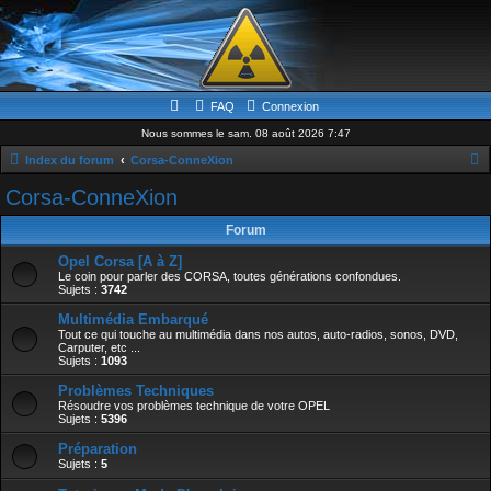
FAQ
Connexion
Nous sommes le sam. 08 août 2026 7:47
Index du forum
Corsa-ConneXion
e
Corsa-ConneXion
c
Forum
h
Opel Corsa [A à Z]
e
Le coin pour parler des CORSA, toutes générations confondues.
Sujets :
3742
r
c
Multimédia Embarqué
Tout ce qui touche au multimédia dans nos autos, auto-radios, sonos, DVD,
h
Carputer, etc ...
Sujets :
1093
e
Problèmes Techniques
r
Résoudre vos problèmes technique de votre OPEL
Sujets :
5396
Préparation
Sujets :
5