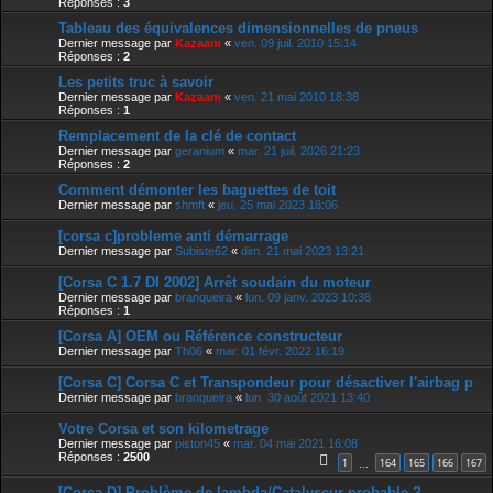
Réponses :
3
Tableau des équivalences dimensionnelles de pneus
Dernier message par
Kazaam
«
ven. 09 juil. 2010 15:14
Réponses :
2
Les petits truc à savoir
Dernier message par
Kazaam
«
ven. 21 mai 2010 18:38
Réponses :
1
Remplacement de la clé de contact
Dernier message par
geranium
«
mar. 21 juil. 2026 21:23
Réponses :
2
Comment démonter les baguettes de toit
Dernier message par
shmft
«
jeu. 25 mai 2023 18:06
[corsa c]probleme anti démarrage
Dernier message par
Subiste62
«
dim. 21 mai 2023 13:21
[Corsa C 1.7 DI 2002] Arrêt soudain du moteur
Dernier message par
branqueira
«
lun. 09 janv. 2023 10:38
Réponses :
1
[Corsa A] OEM ou Référence constructeur
Dernier message par
Th06
«
mar. 01 févr. 2022 16:19
[Corsa C] Corsa C et Transpondeur pour désactiver l'airbag p
Dernier message par
branqueira
«
lun. 30 août 2021 13:40
Votre Corsa et son kilometrage
Dernier message par
piston45
«
mar. 04 mai 2021 16:08
Réponses :
2500
1
164
165
166
167
…
[Corsa D] Problème de lambda/Catalyseur probable ?