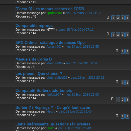
Réponses :
11
[Corsa D] Les menus cachés de l'ODB
Dernier message par
Quiksilver
«
dim. 16 mars 2014 21:12
Réponses :
48
1
2
3
4
Comparatifs reprogs
Dernier message par
NTTY
«
sam. 15 févr. 2014 17:12
Réponses :
47
1
2
3
4
EPC Online - catalogue de pièces Opel
Dernier message par
Adrian DC
«
mer. 14 août 2013 15:55
Réponses :
22
1
2
Manuels de Corsa D
Dernier message par
Marc59800
«
mar. 21 mai 2013 6:34
Réponses :
4
Les pneus - Que choisir ?
Dernier message par
chrisredfield32
«
ven. 12 avr. 2013 23:32
Réponses :
15
1
2
Comparatif Boitiers additionels
Dernier message par
Idéfix1987
«
mer. 20 févr. 2013 21:00
Réponses :
44
1
2
3
Boitier ? / Reprogs ? - Ce qu'il faut savoir
Dernier message par
Necro
«
ven. 29 juin 2012 23:40
Réponses :
26
1
2
Liens Intéressants, questions récurrentes
Dernier message par
Duke
«
jeu. 02 févr. 2012 23:49