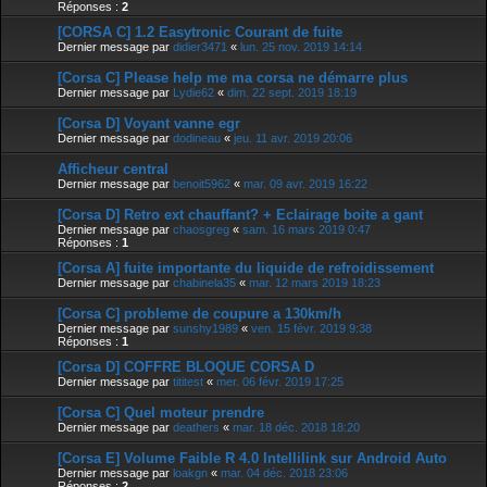
Réponses :
2
[CORSA C] 1.2 Easytronic Courant de fuite
Dernier message par
didier3471
«
lun. 25 nov. 2019 14:14
[Corsa C] Please help me ma corsa ne démarre plus
Dernier message par
Lydie62
«
dim. 22 sept. 2019 18:19
[Corsa D] Voyant vanne egr
Dernier message par
dodineau
«
jeu. 11 avr. 2019 20:06
Afficheur central
Dernier message par
benoit5962
«
mar. 09 avr. 2019 16:22
[Corsa D] Retro ext chauffant? + Eclairage boite a gant
Dernier message par
chaosgreg
«
sam. 16 mars 2019 0:47
Réponses :
1
[Corsa A] fuite importante du liquide de refroidissement
Dernier message par
chabinela35
«
mar. 12 mars 2019 18:23
[Corsa C] probleme de coupure a 130km/h
Dernier message par
sunshy1989
«
ven. 15 févr. 2019 9:38
Réponses :
1
[Corsa D] COFFRE BLOQUE CORSA D
Dernier message par
tititest
«
mer. 06 févr. 2019 17:25
[Corsa C] Quel moteur prendre
Dernier message par
deathers
«
mar. 18 déc. 2018 18:20
[Corsa E] Volume Faible R 4.0 Intellilink sur Android Auto
Dernier message par
loakgn
«
mar. 04 déc. 2018 23:06
Réponses :
2