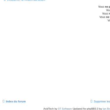
Vous
ne 
Vo
Vous
Vous
ne
V
Index du forum
Supprimer le
AcidTech by
ST Software
Updated for phpBB3.3 by
Ian Br