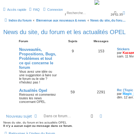
Accès rapide
FAQ
Connexion
Recherch
Rec
Nous sommes le ven. 07 août 2026 11:35
Index du forum
Bienvenue aux nouveaux & news
News du site, du forum et les actualités OPEL
News du site, du forum et les actualités OPEL
Forum
Sujets
Messages
Nouveautés,
Stickers
9
153
par
Kazaa
Propositions, Bugs,
sam. 11 fév
Problèmes et tout
ce qui concerne le
forum
Vous avez une idée ou
une suggestion à faire sur
le forum ou le site ?
n'hésitez pas !
Actualités Opel
Re: [Topic
59
2291
par
Magic_
Retrouvez et commentez
dim. 12 avr
toutes les news
concernant OPEL.
Rechercher
Recherche avanc
Nouveau sujet
News du site, du forum et les actualités OPEL
Il n’y a aucun sujet ou message dans ce forum.
Retourner à l’index du forum