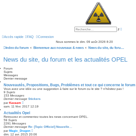
R
R
e
e
c
c
Accès rapide
FAQ
Connexion
h
h
Nous sommes le dim. 09 août 2026 8:20
e
e
r
r
Index du forum
Bienvenue aux nouveaux & news
News du site, du forum et les actualités OPEL
c
c
h
h
e
e
News du site, du forum et les actualités OPEL
a
r
v
a
Forum
n
Sujets
c
Messages
é
Dernier message
e
Nouveautés, Propositions, Bugs, Problèmes et tout ce qui concerne le forum
Vous avez une idée ou une suggestion à faire sur le forum ou le site ? n'hésitez pas !
9
Sujets
153
Messages
Dernier message
Stickers
V
par
Kazaam
o
sam. 11 févr. 2017 12:19
i
r
Actualités Opel
l
Retrouvez et commentez toutes les news concernant OPEL.
e
59
Sujets
d
2291
Messages
e
Dernier message
Re: [Topic Officiel] Nouvelle…
r
V
par
Magic_Dragon
n
o
dim. 12 avr. 2015 20:06
i