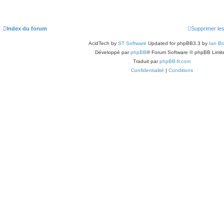
Index du forum
Supprimer le
AcidTech by
ST Software
Updated for phpBB3.3 by
Ian Br
Développé par
phpBB
® Forum Software © phpBB Limit
Traduit par
phpBB-fr.com
Confidentialité
|
Conditions