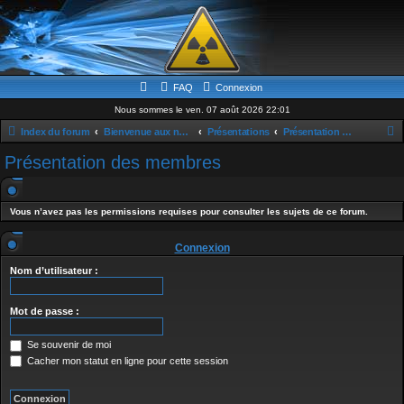
FAQ
Connexion
Nous sommes le ven. 07 août 2026 22:01
Index du forum
Bienvenue aux nouveaux & news
Présentations
Présentation des membres
e
Présentation des membres
c
h
Vous n’avez pas les permissions requises pour consulter les sujets de ce forum.
e
r
Connexion
c
Nom d’utilisateur :
h
e
Mot de passe :
r
Se souvenir de moi
Cacher mon statut en ligne pour cette session