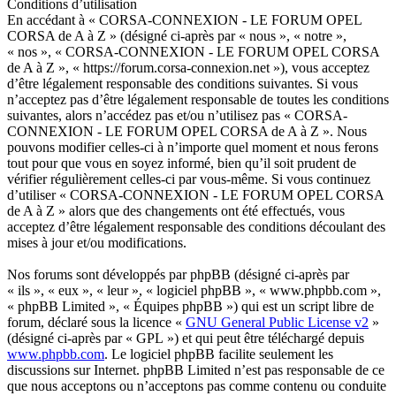
Conditions d’utilisation
En accédant à « CORSA-CONNEXION - LE FORUM OPEL
CORSA de A à Z » (désigné ci-après par « nous », « notre »,
« nos », « CORSA-CONNEXION - LE FORUM OPEL CORSA
de A à Z », « https://forum.corsa-connexion.net »), vous acceptez
d’être légalement responsable des conditions suivantes. Si vous
n’acceptez pas d’être légalement responsable de toutes les conditions
suivantes, alors n’accédez pas et/ou n’utilisez pas « CORSA-
CONNEXION - LE FORUM OPEL CORSA de A à Z ». Nous
pouvons modifier celles-ci à n’importe quel moment et nous ferons
tout pour que vous en soyez informé, bien qu’il soit prudent de
vérifier régulièrement celles-ci par vous-même. Si vous continuez
d’utiliser « CORSA-CONNEXION - LE FORUM OPEL CORSA
de A à Z » alors que des changements ont été effectués, vous
acceptez d’être légalement responsable des conditions découlant des
mises à jour et/ou modifications.
Nos forums sont développés par phpBB (désigné ci-après par
« ils », « eux », « leur », « logiciel phpBB », « www.phpbb.com »,
« phpBB Limited », « Équipes phpBB ») qui est un script libre de
forum, déclaré sous la licence «
GNU General Public License v2
»
(désigné ci-après par « GPL ») et qui peut être téléchargé depuis
www.phpbb.com
. Le logiciel phpBB facilite seulement les
discussions sur Internet. phpBB Limited n’est pas responsable de ce
que nous acceptons ou n’acceptons pas comme contenu ou conduite