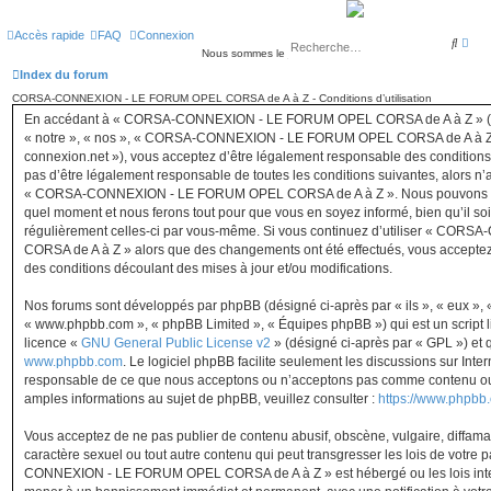
Accès rapide
FAQ
Connexion
R
R
e
Nous sommes le jeu. 06 août 2026 11:35
e
c
c
Index du forum
h
h
e
e
CORSA-CONNEXION - LE FORUM OPEL CORSA de A à Z - Conditions d’utilisation
r
r
En accédant à « CORSA-CONNEXION - LE FORUM OPEL CORSA de A à Z » (dés
c
c
h
h
« notre », « nos », « CORSA-CONNEXION - LE FORUM OPEL CORSA de A à Z »,
e
e
connexion.net »), vous acceptez d’être légalement responsable des conditions
a
r
v
pas d’être légalement responsable de toutes les conditions suivantes, alors n’
a
« CORSA-CONNEXION - LE FORUM OPEL CORSA de A à Z ». Nous pouvons modi
n
c
quel moment et nous ferons tout pour que vous en soyez informé, bien qu’il soit
é
régulièrement celles-ci par vous-même. Si vous continuez d’utiliser « C
e
CORSA de A à Z » alors que des changements ont été effectués, vous accepte
des conditions découlant des mises à jour et/ou modifications.
Nos forums sont développés par phpBB (désigné ci-après par « ils », « eux », « 
« www.phpbb.com », « phpBB Limited », « Équipes phpBB ») qui est un script li
licence «
GNU General Public License v2
» (désigné ci-après par « GPL ») et 
www.phpbb.com
. Le logiciel phpBB facilite seulement les discussions sur Inte
responsable de ce que nous acceptons ou n’acceptons pas comme contenu ou 
amples informations au sujet de phpBB, veuillez consulter :
https://www.phpbb
Vous acceptez de ne pas publier de contenu abusif, obscène, vulgaire, diffama
caractère sexuel ou tout autre contenu qui peut transgresser les lois de votr
CONNEXION - LE FORUM OPEL CORSA de A à Z » est hébergé ou les lois intern