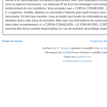
mener à un bannissement immédiat et permanent, avec une notification à votre 
nous le jugeons nécessaire. Les adresses IP de tous les messages sont enregi
renforcement de ces conditions. Vous acceptez que « CORSA-CONNEXION 
Z » supprime, modifie, déplace ou verrouille n’importe quel sujet lorsque nous
nécessaire. En tant que membre, vous acceptez que toutes les informations qu
stockées dans notre base de données. Bien que ces informations ne soient pas 
sans votre consentement, ni « CORSA-CONNEXION - LE FORUM OPEL CORSA 
pourront être tenus comme responsables en cas de tentative de piratage visa
Index du forum
Supprimer le
AcidTech by
ST Software
Updated for phpBB3.3 by
Ian Br
Développé par
phpBB
® Forum Software © phpBB Limit
Traduit par
phpBB-fr.com
Confidentialité
|
Conditions