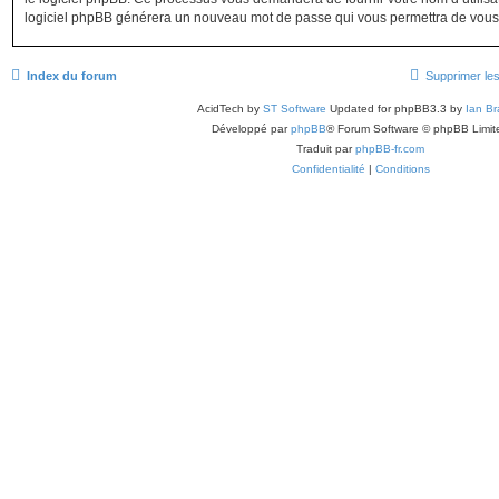
logiciel phpBB générera un nouveau mot de passe qui vous permettra de vous
Index du forum
Supprimer le
AcidTech by
ST Software
Updated for phpBB3.3 by
Ian Br
Développé par
phpBB
® Forum Software © phpBB Limit
Traduit par
phpBB-fr.com
Confidentialité
|
Conditions