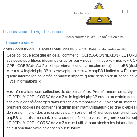
R
R
e
e
c
c
h
h
e
e
r
r
Accès rapide
FAQ
Connexion
c
c
h
h
Nous sommes le ven. 07 août 2026 5:59
e
e
Index du forum
r
a
v
CORSA-CONNEXION - LE FORUM OPEL CORSA de A à Z - Politique de confidentialité
a
Cette politique explique en détail comment « CORSA-CONNEXION - LE FOR
n
c
ses sociétés affiliées (désignés ci-après par « nous », « notre », « nos »
é
OPEL CORSA de A à Z », « https://forum.corsa-connexion.net ») et phpBB (désign
e
« leur », « logiciel phpBB », « www.phpbb.com », « phpBB Limited », « Équipes
quelle information collectée pendant n’importe quelle session d’utilisation de v
« vos informations »).
Vos informations sont collectées de deux manières. Premièrement, en navi
LE FORUM OPEL CORSA de A à Z », le logiciel phpBB créera un certain nombre 
fichiers textes téléchargés dans les fichiers temporaires du navigateur Internet
premiers cookies ne contiennent qu’un identifiant utilisateur (désigné ci-après p
de session invité (désigné ci-après par « session-id »), qui vous sont automati
phpBB. Un troisième cookie sera créé une fois que vous naviguerez sur les
LE FORUM OPEL CORSA de A à Z » et est utilisé pour stocker les informations s
ce qui améliore votre navigation sur le forum.