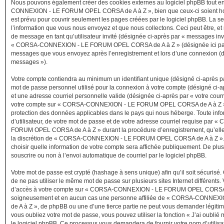
Nous pouvons également créer des cookies externes au logiciel phpBB tout 
CONNEXION - LE FORUM OPEL CORSA de A à Z », bien que ceux-ci soient ho
est prévu pour couvrir seulement les pages créées par le logiciel phpBB. La 
l’information que vous nous envoyez et que nous collectons. Ceci peut être, et n’
de message en tant qu’utilisateur invité (désignée ci-après par « messages invi
« CORSA-CONNEXION - LE FORUM OPEL CORSA de A à Z » (désignée ici par «
messages que vous envoyez après l’enregistrement et lors d’une connexion (dé
messages »).
Votre compte contiendra au minimum un identifiant unique (désigné ci-après par
mot de passe personnel utilisé pour la connexion à votre compte (désigné ci-a
et une adresse courriel personnelle valide (désignée ci-après par « votre courr
votre compte sur « CORSA-CONNEXION - LE FORUM OPEL CORSA de A à Z » so
protection des données applicables dans le pays qui nous héberge. Toute inf
d’utilisateur, de votre mot de passe et de votre adresse courriel requise p
FORUM OPEL CORSA de A à Z » durant la procédure d’enregistrement, qu’elle s
la discrétion de « CORSA-CONNEXION - LE FORUM OPEL CORSA de A à Z ». D
choisir quelle information de votre compte sera affichée publiquement. De plus
souscrire ou non à l’envoi automatique de courriel par le logiciel phpBB.
Votre mot de passe est crypté (hashage à sens unique) afin qu’il soit sécuris
de ne pas utiliser le même mot de passe sur plusieurs sites Internet différents
d’accès à votre compte sur « CORSA-CONNEXION - LE FORUM OPEL CORSA d
soigneusement et en aucun cas une personne affiliée de « CORSA-CONN
de A à Z », de phpBB ou une d’une tierce partie ne peut vous demander légiti
vous oubliez votre mot de passe, vous pouvez utiliser la fonction « J’ai oublié
le logiciel phpBB. Ce processus vous demandera de fournir votre nom d’utilisateu