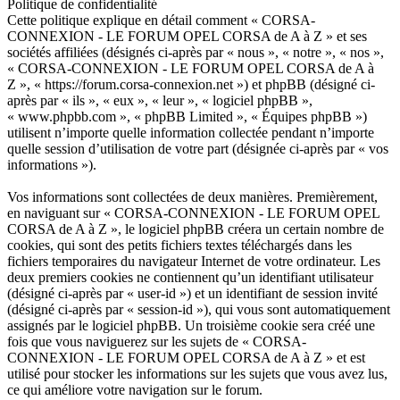
Politique de confidentialité
Cette politique explique en détail comment « CORSA-
CONNEXION - LE FORUM OPEL CORSA de A à Z » et ses
sociétés affiliées (désignés ci-après par « nous », « notre », « nos »,
« CORSA-CONNEXION - LE FORUM OPEL CORSA de A à
Z », « https://forum.corsa-connexion.net ») et phpBB (désigné ci-
après par « ils », « eux », « leur », « logiciel phpBB »,
« www.phpbb.com », « phpBB Limited », « Équipes phpBB »)
utilisent n’importe quelle information collectée pendant n’importe
quelle session d’utilisation de votre part (désignée ci-après par « vos
informations »).
Vos informations sont collectées de deux manières. Premièrement,
en naviguant sur « CORSA-CONNEXION - LE FORUM OPEL
CORSA de A à Z », le logiciel phpBB créera un certain nombre de
cookies, qui sont des petits fichiers textes téléchargés dans les
fichiers temporaires du navigateur Internet de votre ordinateur. Les
deux premiers cookies ne contiennent qu’un identifiant utilisateur
(désigné ci-après par « user-id ») et un identifiant de session invité
(désigné ci-après par « session-id »), qui vous sont automatiquement
assignés par le logiciel phpBB. Un troisième cookie sera créé une
fois que vous naviguerez sur les sujets de « CORSA-
CONNEXION - LE FORUM OPEL CORSA de A à Z » et est
utilisé pour stocker les informations sur les sujets que vous avez lus,
ce qui améliore votre navigation sur le forum.