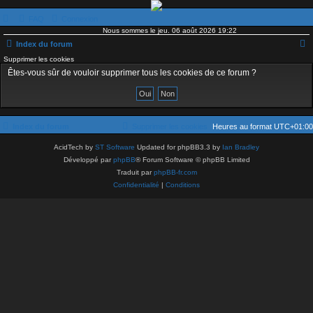
FAQ
Connexion
Nous sommes le jeu. 06 août 2026 19:22
Index du forum
Supprimer les cookies
e
Êtes-vous sûr de vouloir supprimer tous les cookies de ce forum ?
c
h
e
Index du forum
Supprimer les cookies
Heures au format
UTC+01:00
r
c
AcidTech by
ST Software
Updated for phpBB3.3 by
Ian Bradley
Développé par
phpBB
® Forum Software © phpBB Limited
h
Traduit par
phpBB-fr.com
e
Confidentialité
|
Conditions
r