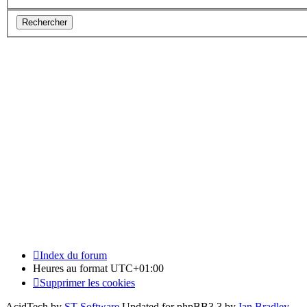
Index du forum
Heures au format
UTC+01:00
Supprimer les cookies
AcidTech by
ST Software
Updated for phpBB3.3 by
Ian Bradley