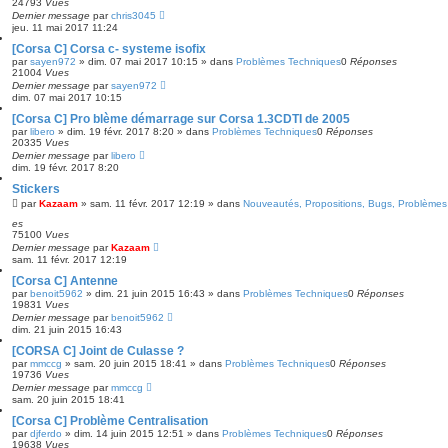
24793
Vues
Dernier message
par
chris3045
jeu. 11 mai 2017 11:24
[Corsa C] Corsa c- systeme isofix
par
sayen972
»
dim. 07 mai 2017 10:15
» dans
Problèmes Techniques
0
Réponses
21004
Vues
Dernier message
par
sayen972
dim. 07 mai 2017 10:15
[Corsa C] Pro blème démarrage sur Corsa 1.3CDTI de 2005
par
libero
»
dim. 19 févr. 2017 8:20
» dans
Problèmes Techniques
0
Réponses
20335
Vues
Dernier message
par
libero
dim. 19 févr. 2017 8:20
Stickers
par
Kazaam
»
sam. 11 févr. 2017 12:19
» dans
Nouveautés, Propositions, Bugs, Problèmes 
es
75100
Vues
Dernier message
par
Kazaam
sam. 11 févr. 2017 12:19
[Corsa C] Antenne
par
benoit5962
»
dim. 21 juin 2015 16:43
» dans
Problèmes Techniques
0
Réponses
19831
Vues
Dernier message
par
benoit5962
dim. 21 juin 2015 16:43
[CORSA C] Joint de Culasse ?
par
mmccg
»
sam. 20 juin 2015 18:41
» dans
Problèmes Techniques
0
Réponses
19736
Vues
Dernier message
par
mmccg
sam. 20 juin 2015 18:41
[Corsa C] Problème Centralisation
par
djferdo
»
dim. 14 juin 2015 12:51
» dans
Problèmes Techniques
0
Réponses
19638
Vues