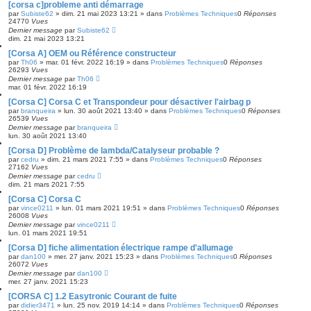
e
[corsa c]probleme anti démarrage
par
Subiste62
»
dim. 21 mai 2023 13:21
» dans
Problèmes Techniques
0
Réponses
24770
Vues
Dernier message
par
Subiste62
dim. 21 mai 2023 13:21
[Corsa A] OEM ou Référence constructeur
par
Th06
»
mar. 01 févr. 2022 16:19
» dans
Problèmes Techniques
0
Réponses
26293
Vues
Dernier message
par
Th06
mar. 01 févr. 2022 16:19
[Corsa C] Corsa C et Transpondeur pour désactiver l'airbag p
par
branqueira
»
lun. 30 août 2021 13:40
» dans
Problèmes Techniques
0
Réponses
26539
Vues
Dernier message
par
branqueira
lun. 30 août 2021 13:40
[Corsa D] Problème de lambda/Catalyseur probable ?
par
cedru
»
dim. 21 mars 2021 7:55
» dans
Problèmes Techniques
0
Réponses
27162
Vues
Dernier message
par
cedru
dim. 21 mars 2021 7:55
[Corsa C] Corsa C
par
vince0211
»
lun. 01 mars 2021 19:51
» dans
Problèmes Techniques
0
Réponses
26008
Vues
Dernier message
par
vince0211
lun. 01 mars 2021 19:51
[Corsa D] fiche alimentation électrique rampe d'allumage
par
dan100
»
mer. 27 janv. 2021 15:23
» dans
Problèmes Techniques
0
Réponses
26072
Vues
Dernier message
par
dan100
mer. 27 janv. 2021 15:23
[CORSA C] 1.2 Easytronic Courant de fuite
par
didier3471
»
lun. 25 nov. 2019 14:14
» dans
Problèmes Techniques
0
Réponses