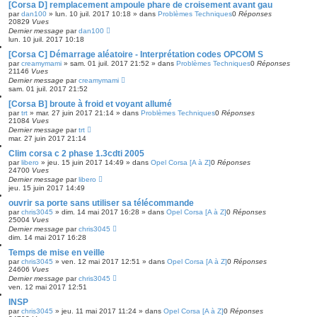
[Corsa D] remplacement ampoule phare de croisement avant gau
par
dan100
»
lun. 10 juil. 2017 10:18
» dans
Problèmes Techniques
0
Réponses
20829
Vues
Dernier message
par
dan100
lun. 10 juil. 2017 10:18
[Corsa C] Démarrage aléatoire - Interprétation codes OPCOM S
par
creamymami
»
sam. 01 juil. 2017 21:52
» dans
Problèmes Techniques
0
Réponses
21146
Vues
Dernier message
par
creamymami
sam. 01 juil. 2017 21:52
[Corsa B] broute à froid et voyant allumé
par
trt
»
mar. 27 juin 2017 21:14
» dans
Problèmes Techniques
0
Réponses
21084
Vues
Dernier message
par
trt
mar. 27 juin 2017 21:14
Clim corsa c 2 phase 1.3cdti 2005
par
libero
»
jeu. 15 juin 2017 14:49
» dans
Opel Corsa [A à Z]
0
Réponses
24700
Vues
Dernier message
par
libero
jeu. 15 juin 2017 14:49
ouvrir sa porte sans utiliser sa télécommande
par
chris3045
»
dim. 14 mai 2017 16:28
» dans
Opel Corsa [A à Z]
0
Réponses
25004
Vues
Dernier message
par
chris3045
dim. 14 mai 2017 16:28
Temps de mise en veille
par
chris3045
»
ven. 12 mai 2017 12:51
» dans
Opel Corsa [A à Z]
0
Réponses
24606
Vues
Dernier message
par
chris3045
ven. 12 mai 2017 12:51
INSP
par
chris3045
»
jeu. 11 mai 2017 11:24
» dans
Opel Corsa [A à Z]
0
Réponses