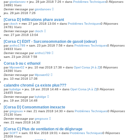
par
giordanoev
»
jeu. 28 juin 2018 7:26
» dans
Problèmes Techniques
0
Réponses
24891
Vues
Dernier message
par
giordanoev
jeu. 28 juin 2018 7:26
[Corsa D] Infiltrations phare avant
par
ckoch
»
mer. 27 juin 2018 13:04
» dans
Problèmes Techniques
0
Réponses
24781
Vues
Dernier message
par
ckoch
mer. 27 juin 2018 13:04
[Corsa C] ÉDIT - Surconsommation de gasoil (odeur)
par
antho1789
»
sam. 23 juin 2018 7:58
» dans
Problèmes Techniques
0
Réponses
24933
Vues
Dernier message
par
antho1789
sam. 23 juin 2018 7:58
Corsa b ou c ethanol
par
Mpower02
»
jeu. 10 mai 2018 17:38
» dans
Opel Corsa [A à Z]
0
Réponses
24390
Vues
Dernier message
par
Mpower02
jeu. 10 mai 2018 17:38
calandre chromé ça existe plus???
par
bybidge
»
jeu. 19 avr. 2018 14:48
» dans
Opel Corsa [A à Z]
0
Réponses
24455
Vues
Dernier message
par
bybidge
jeu. 19 avr. 2018 14:48
[Corsa D] Consommation inexacte
par
gregouxx
»
mer. 21 mars 2018 14:30
» dans
Problèmes Techniques
0
Réponses
25130
Vues
Dernier message
par
gregouxx
mer. 21 mars 2018 14:30
[Corsa C] Plus de ventilation ni de dégivrage
par
SOFT
»
sam. 03 févr. 2018 19:01
» dans
Problèmes Techniques
0
Réponses
25309
Vues