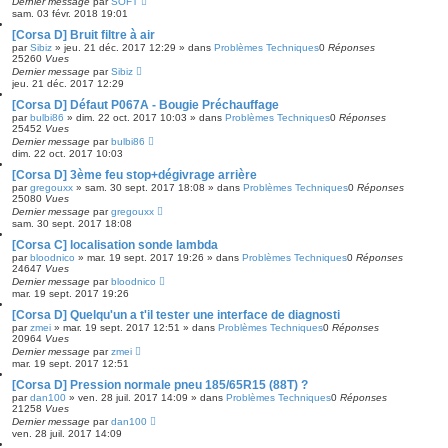
Dernier message
par
SOFT
sam. 03 févr. 2018 19:01
[Corsa D] Bruit filtre à air
par
Sibiz
»
jeu. 21 déc. 2017 12:29
» dans
Problèmes Techniques
0
Réponses
25260
Vues
Dernier message
par
Sibiz
jeu. 21 déc. 2017 12:29
[Corsa D] Défaut P067A - Bougie Préchauffage
par
bulbi86
»
dim. 22 oct. 2017 10:03
» dans
Problèmes Techniques
0
Réponses
25452
Vues
Dernier message
par
bulbi86
dim. 22 oct. 2017 10:03
[Corsa D] 3ème feu stop+dégivrage arrière
par
gregouxx
»
sam. 30 sept. 2017 18:08
» dans
Problèmes Techniques
0
Réponses
25080
Vues
Dernier message
par
gregouxx
sam. 30 sept. 2017 18:08
[Corsa C] localisation sonde lambda
par
bloodnico
»
mar. 19 sept. 2017 19:26
» dans
Problèmes Techniques
0
Réponses
24647
Vues
Dernier message
par
bloodnico
mar. 19 sept. 2017 19:26
[Corsa D] Quelqu'un a t'il tester une interface de diagnosti
par
zmei
»
mar. 19 sept. 2017 12:51
» dans
Problèmes Techniques
0
Réponses
20964
Vues
Dernier message
par
zmei
mar. 19 sept. 2017 12:51
[Corsa D] Pression normale pneu 185/65R15 (88T) ?
par
dan100
»
ven. 28 juil. 2017 14:09
» dans
Problèmes Techniques
0
Réponses
21258
Vues
Dernier message
par
dan100
ven. 28 juil. 2017 14:09