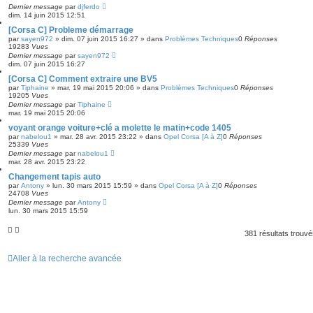
Dernier message
par
djferdo
dim. 14 juin 2015 12:51
[Corsa C] Probleme démarrage
par
sayen972
»
dim. 07 juin 2015 16:27
» dans
Problèmes Techniques
0
Réponses
19283
Vues
Dernier message
par
sayen972
dim. 07 juin 2015 16:27
[Corsa C] Comment extraire une BV5
par
Tiphaine
»
mar. 19 mai 2015 20:06
» dans
Problèmes Techniques
0
Réponses
19205
Vues
Dernier message
par
Tiphaine
mar. 19 mai 2015 20:06
voyant orange voiture+clé a molette le matin+code 1405
par
nabelou1
»
mar. 28 avr. 2015 23:22
» dans
Opel Corsa [A à Z]
0
Réponses
25339
Vues
Dernier message
par
nabelou1
mar. 28 avr. 2015 23:22
Changement tapis auto
par
Antony
»
lun. 30 mars 2015 15:59
» dans
Opel Corsa [A à Z]
0
Réponses
24708
Vues
Dernier message
par
Antony
lun. 30 mars 2015 15:59
381 résultats trouv
Aller à la recherche avancée