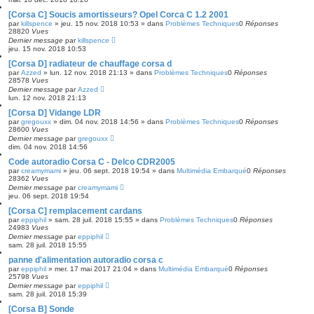
[Corsa C] Soucis amortisseurs? Opel Corca C 1.2 2001
par
killspence
»
jeu. 15 nov. 2018 10:53
» dans
Problèmes Techniques
0
Réponses
28820
Vues
Dernier message
par
killspence
jeu. 15 nov. 2018 10:53
[Corsa D] radiateur de chauffage corsa d
par
Azzed
»
lun. 12 nov. 2018 21:13
» dans
Problèmes Techniques
0
Réponses
28578
Vues
Dernier message
par
Azzed
lun. 12 nov. 2018 21:13
[Corsa D] Vidange LDR
par
gregouxx
»
dim. 04 nov. 2018 14:56
» dans
Problèmes Techniques
0
Réponses
28600
Vues
Dernier message
par
gregouxx
dim. 04 nov. 2018 14:56
Code autoradio Corsa C - Delco CDR2005
par
creamymami
»
jeu. 06 sept. 2018 19:54
» dans
Multimédia Embarqué
0
Réponses
28362
Vues
Dernier message
par
creamymami
jeu. 06 sept. 2018 19:54
[Corsa C] remplacement cardans
par
eppiphil
»
sam. 28 juil. 2018 15:55
» dans
Problèmes Techniques
0
Réponses
24983
Vues
Dernier message
par
eppiphil
sam. 28 juil. 2018 15:55
panne d'alimentation autoradio corsa c
par
eppiphil
»
mer. 17 mai 2017 21:04
» dans
Multimédia Embarqué
0
Réponses
25798
Vues
Dernier message
par
eppiphil
sam. 28 juil. 2018 15:39
[Corsa B] Sonde