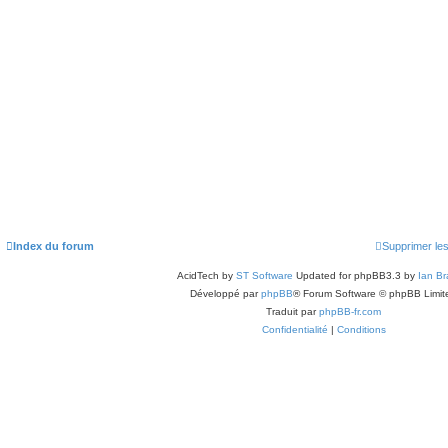
Index du forum
Supprimer le
AcidTech by
ST Software
Updated for phpBB3.3 by
Ian Br
Développé par
phpBB
® Forum Software © phpBB Limit
Traduit par
phpBB-fr.com
Confidentialité
|
Conditions