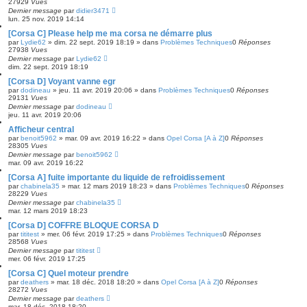
27929
Vues
Dernier message
par
didier3471
lun. 25 nov. 2019 14:14
[Corsa C] Please help me ma corsa ne démarre plus
par
Lydie62
»
dim. 22 sept. 2019 18:19
» dans
Problèmes Techniques
0
Réponses
27938
Vues
Dernier message
par
Lydie62
dim. 22 sept. 2019 18:19
[Corsa D] Voyant vanne egr
par
dodineau
»
jeu. 11 avr. 2019 20:06
» dans
Problèmes Techniques
0
Réponses
29131
Vues
Dernier message
par
dodineau
jeu. 11 avr. 2019 20:06
Afficheur central
par
benoit5962
»
mar. 09 avr. 2019 16:22
» dans
Opel Corsa [A à Z]
0
Réponses
28305
Vues
Dernier message
par
benoit5962
mar. 09 avr. 2019 16:22
[Corsa A] fuite importante du liquide de refroidissement
par
chabinela35
»
mar. 12 mars 2019 18:23
» dans
Problèmes Techniques
0
Réponses
28229
Vues
Dernier message
par
chabinela35
mar. 12 mars 2019 18:23
[Corsa D] COFFRE BLOQUE CORSA D
par
tititest
»
mer. 06 févr. 2019 17:25
» dans
Problèmes Techniques
0
Réponses
28568
Vues
Dernier message
par
tititest
mer. 06 févr. 2019 17:25
[Corsa C] Quel moteur prendre
par
deathers
»
mar. 18 déc. 2018 18:20
» dans
Opel Corsa [A à Z]
0
Réponses
28272
Vues
Dernier message
par
deathers
mar. 18 déc. 2018 18:20