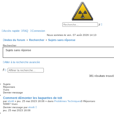
R
R
e
e
c
c
Accès rapide
FAQ
Connexion
h
h
Nous sommes le ven. 07 août 2026 14:13
e
e
r
r
Index du forum
Rechercher
Sujets sans réponse
c
c
h
h
Rechercher
e
e
a
r
Sujets sans réponse
v
a
n
c
Aller à la recherche avancée
é
e
R
R
e
e
c
c
381 résultats trouv
h
h
e
e
Sujets
r
r
Réponses
c
c
Vues
h
h
Dernier message
e
e
r
a
Comment démonter les baguettes de toit
v
par
shmft
»
jeu. 25 mai 2023 18:06
» dans
Problèmes Techniques
0
Réponses
a
50987
Vues
n
Dernier message
par
shmft
c
jeu. 25 mai 2023 18:06
é