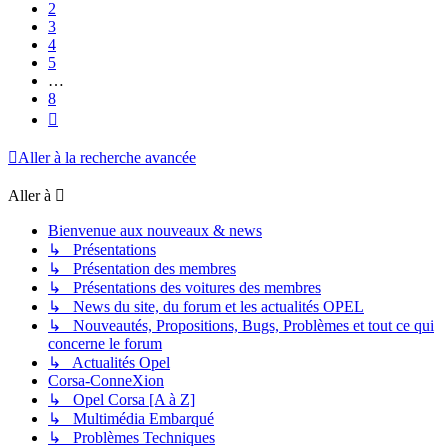
2
3
4
5
…
8
Suivante
Aller à la recherche avancée
Aller à
Bienvenue aux nouveaux & news
↳ Présentations
↳ Présentation des membres
↳ Présentations des voitures des membres
↳ News du site, du forum et les actualités OPEL
↳ Nouveautés, Propositions, Bugs, Problèmes et tout ce qui
concerne le forum
↳ Actualités Opel
Corsa-ConneXion
↳ Opel Corsa [A à Z]
↳ Multimédia Embarqué
↳ Problèmes Techniques