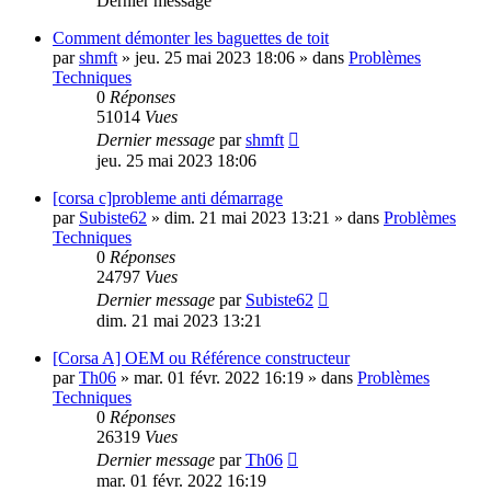
Dernier message
Comment démonter les baguettes de toit
par
shmft
»
jeu. 25 mai 2023 18:06
» dans
Problèmes
Techniques
0
Réponses
51014
Vues
Dernier message
par
shmft
jeu. 25 mai 2023 18:06
[corsa c]probleme anti démarrage
par
Subiste62
»
dim. 21 mai 2023 13:21
» dans
Problèmes
Techniques
0
Réponses
24797
Vues
Dernier message
par
Subiste62
dim. 21 mai 2023 13:21
[Corsa A] OEM ou Référence constructeur
par
Th06
»
mar. 01 févr. 2022 16:19
» dans
Problèmes
Techniques
0
Réponses
26319
Vues
Dernier message
par
Th06
mar. 01 févr. 2022 16:19