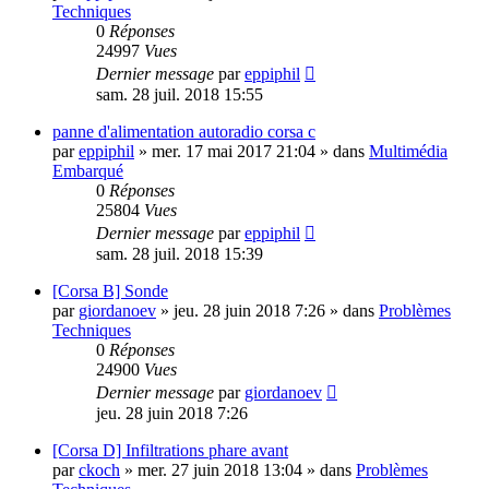
Techniques
0
Réponses
24997
Vues
Dernier message
par
eppiphil
sam. 28 juil. 2018 15:55
panne d'alimentation autoradio corsa c
par
eppiphil
»
mer. 17 mai 2017 21:04
» dans
Multimédia
Embarqué
0
Réponses
25804
Vues
Dernier message
par
eppiphil
sam. 28 juil. 2018 15:39
[Corsa B] Sonde
par
giordanoev
»
jeu. 28 juin 2018 7:26
» dans
Problèmes
Techniques
0
Réponses
24900
Vues
Dernier message
par
giordanoev
jeu. 28 juin 2018 7:26
[Corsa D] Infiltrations phare avant
par
ckoch
»
mer. 27 juin 2018 13:04
» dans
Problèmes