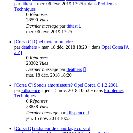
par
tititest
»
mer. 06 févr. 2019 17:25
» dans
Problèmes
Techniques
0
Réponses
28590
Vues
Dernier message
par
tititest
mer. 06 févr. 2019 17:25
[Corsa C] Quel moteur prendre
par
deathers
»
mar. 18 déc. 2018 18:20
» dans
Opel Corsa [A
à Z]
0
Réponses
28302
Vues
Dernier message
par
deathers
mar. 18 déc. 2018 18:20
[Corsa C] Soucis amortisseurs? Opel Corca C 1.2 2001
par
killspence
»
jeu. 15 nov. 2018 10:53
» dans
Problèmes
Techniques
0
Réponses
28838
Vues
Dernier message
par
killspence
jeu. 15 nov. 2018 10:53
[Corsa D] radiateur de chauffage corsa d