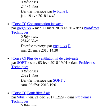
0
Réponses
24474
Vues
Dernier message
par
bybidge
jeu. 19 avr. 2018 14:48
[Corsa D] Consommation inexacte
par
gregouxx
»
mer. 21 mars 2018 14:30
» dans
Problèmes
Techniques
0
Réponses
25140
Vues
Dernier message
par
gregouxx
mer. 21 mars 2018 14:30
[Corsa C] Plus de ventilation ni de dégivrage
par
SOFT
»
sam. 03 févr. 2018 19:01
» dans
Problèmes
Techniques
0
Réponses
25321
Vues
Dernier message
par
SOFT
sam. 03 févr. 2018 19:01
[Corsa D] Bruit filtre à air
par
Sibiz
»
jeu. 21 déc. 2017 12:29
» dans
Problèmes
Techniques
0
Réponses