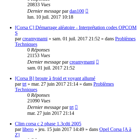
20833
Vues
Dernier message
par
dan100
lun. 10 juil. 2017 10:18
[Corsa C] Démarrage aléatoire - Interprétation codes OPCOM
S
par
creamymami
»
sam. 01 juil. 2017 21:52
» dans
Problèmes
Techniques
0
Réponses
21153
Vues
Dernier message
par
creamymami
sam. 01 juil. 2017 21:52
[Corsa B] broute à froid et voyant allumé
par
trt
»
mar. 27 juin 2017 21:14
» dans
Problèmes
Techniques
0
Réponses
21090
Vues
Dernier message
par
trt
mar. 27 juin 2017 21:14
Clim corsa c 2 phase 1.3cdti 2005
par
libero
»
jeu. 15 juin 2017 14:49
» dans
Opel Corsa [A à
Z]