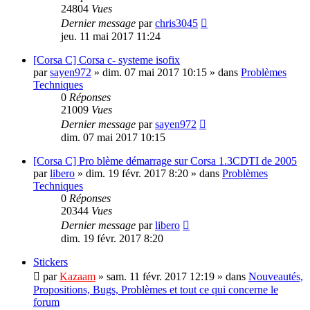
24804
Vues
Dernier message
par
chris3045
jeu. 11 mai 2017 11:24
[Corsa C] Corsa c- systeme isofix
par
sayen972
»
dim. 07 mai 2017 10:15
» dans
Problèmes
Techniques
0
Réponses
21009
Vues
Dernier message
par
sayen972
dim. 07 mai 2017 10:15
[Corsa C] Pro blème démarrage sur Corsa 1.3CDTI de 2005
par
libero
»
dim. 19 févr. 2017 8:20
» dans
Problèmes
Techniques
0
Réponses
20344
Vues
Dernier message
par
libero
dim. 19 févr. 2017 8:20
Stickers
par
Kazaam
»
sam. 11 févr. 2017 12:19
» dans
Nouveautés,
Propositions, Bugs, Problèmes et tout ce qui concerne le
forum