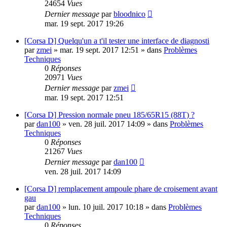
24654
Vues
Dernier message
par
bloodnico
mar. 19 sept. 2017 19:26
[Corsa D] Quelqu'un a t'il tester une interface de diagnosti
par
zmei
»
mar. 19 sept. 2017 12:51
» dans
Problèmes
Techniques
0
Réponses
20971
Vues
Dernier message
par
zmei
mar. 19 sept. 2017 12:51
[Corsa D] Pression normale pneu 185/65R15 (88T) ?
par
dan100
»
ven. 28 juil. 2017 14:09
» dans
Problèmes
Techniques
0
Réponses
21267
Vues
Dernier message
par
dan100
ven. 28 juil. 2017 14:09
[Corsa D] remplacement ampoule phare de croisement avant
gau
par
dan100
»
lun. 10 juil. 2017 10:18
» dans
Problèmes
Techniques
0
Réponses