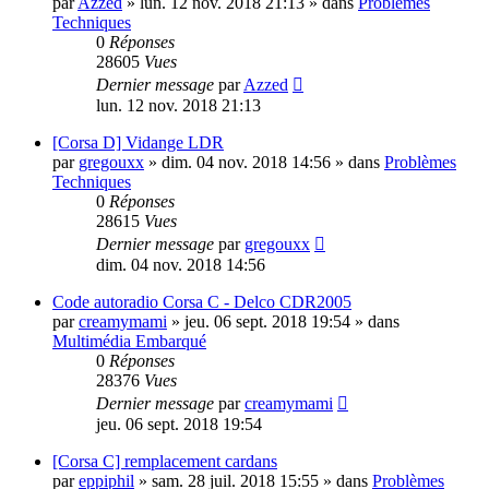
par
Azzed
»
lun. 12 nov. 2018 21:13
» dans
Problèmes
Techniques
0
Réponses
28605
Vues
Dernier message
par
Azzed
lun. 12 nov. 2018 21:13
[Corsa D] Vidange LDR
par
gregouxx
»
dim. 04 nov. 2018 14:56
» dans
Problèmes
Techniques
0
Réponses
28615
Vues
Dernier message
par
gregouxx
dim. 04 nov. 2018 14:56
Code autoradio Corsa C - Delco CDR2005
par
creamymami
»
jeu. 06 sept. 2018 19:54
» dans
Multimédia Embarqué
0
Réponses
28376
Vues
Dernier message
par
creamymami
jeu. 06 sept. 2018 19:54
[Corsa C] remplacement cardans
par
eppiphil
»
sam. 28 juil. 2018 15:55
» dans
Problèmes