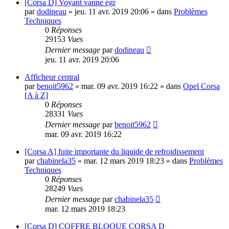
[Corsa D] Voyant vanne egr
par
dodineau
»
jeu. 11 avr. 2019 20:06
» dans
Problèmes
Techniques
0
Réponses
29153
Vues
Dernier message
par
dodineau
jeu. 11 avr. 2019 20:06
Afficheur central
par
benoit5962
»
mar. 09 avr. 2019 16:22
» dans
Opel Corsa
[A à Z]
0
Réponses
28331
Vues
Dernier message
par
benoit5962
mar. 09 avr. 2019 16:22
[Corsa A] fuite importante du liquide de refroidissement
par
chabinela35
»
mar. 12 mars 2019 18:23
» dans
Problèmes
Techniques
0
Réponses
28249
Vues
Dernier message
par
chabinela35
mar. 12 mars 2019 18:23
[Corsa D] COFFRE BLOQUE CORSA D