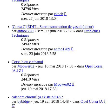
Techniques
0
Réponses
24796
Vues
Dernier message
par
ckoch
mer. 27 juin 2018 13:04
[Corsa C] ÉDIT - Surconsommation de gasoil (odeur)
par
antho1789
»
sam. 23 juin 2018 7:58
» dans
Problèmes
Techniques
0
Réponses
24942
Vues
Dernier message
par
antho1789
sam. 23 juin 2018 7:58
Corsa b ou c ethanol
par
Mpower02
»
jeu. 10 mai 2018 17:38
» dans
Opel Corsa
[A à Z]
0
Réponses
24410
Vues
Dernier message
par
Mpower02
jeu. 10 mai 2018 17:38
calandre chromé ça existe plus???
par
bybidge
»
jeu. 19 avr. 2018 14:48
» dans
Opel Corsa [A à
Z]