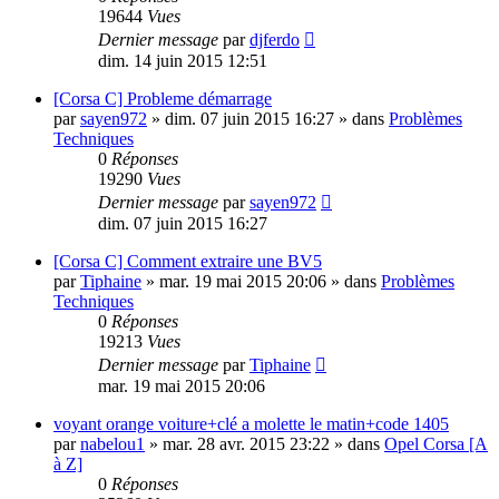
19644
Vues
Dernier message
par
djferdo
dim. 14 juin 2015 12:51
[Corsa C] Probleme démarrage
par
sayen972
»
dim. 07 juin 2015 16:27
» dans
Problèmes
Techniques
0
Réponses
19290
Vues
Dernier message
par
sayen972
dim. 07 juin 2015 16:27
[Corsa C] Comment extraire une BV5
par
Tiphaine
»
mar. 19 mai 2015 20:06
» dans
Problèmes
Techniques
0
Réponses
19213
Vues
Dernier message
par
Tiphaine
mar. 19 mai 2015 20:06
voyant orange voiture+clé a molette le matin+code 1405
par
nabelou1
»
mar. 28 avr. 2015 23:22
» dans
Opel Corsa [A
à Z]
0
Réponses