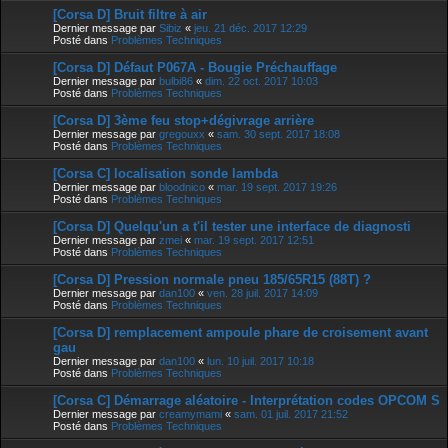
[Corsa D] Bruit filtre à air
Dernier message par
Sibiz
«
jeu. 21 déc. 2017 12:29
Posté dans
Problèmes Techniques
[Corsa D] Défaut P067A - Bougie Préchauffage
Dernier message par
bulbi86
«
dim. 22 oct. 2017 10:03
Posté dans
Problèmes Techniques
[Corsa D] 3ème feu stop+dégivrage arrière
Dernier message par
gregouxx
«
sam. 30 sept. 2017 18:08
Posté dans
Problèmes Techniques
[Corsa C] localisation sonde lambda
Dernier message par
bloodnico
«
mar. 19 sept. 2017 19:26
Posté dans
Problèmes Techniques
[Corsa D] Quelqu'un a t'il tester une interface de diagnosti
Dernier message par
zmei
«
mar. 19 sept. 2017 12:51
Posté dans
Problèmes Techniques
[Corsa D] Pression normale pneu 185/65R15 (88T) ?
Dernier message par
dan100
«
ven. 28 juil. 2017 14:09
Posté dans
Problèmes Techniques
[Corsa D] remplacement ampoule phare de croisement avant
gau
Dernier message par
dan100
«
lun. 10 juil. 2017 10:18
Posté dans
Problèmes Techniques
[Corsa C] Démarrage aléatoire - Interprétation codes OPCOM S
Dernier message par
creamymami
«
sam. 01 juil. 2017 21:52
Posté dans
Problèmes Techniques