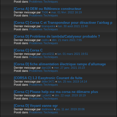
Posté dans
Problèmes Techniques
[Corsa A] OEM ou Référence constructeur
Dernier message par
Th06
«
mar. 01 févr. 2022 16:19
Posté dans
Problèmes Techniques
[Corsa C] Corsa C et Transpondeur pour désactiver l'airbag p
Dernier message par
branqueira
«
lun. 30 août 2021 13:40
Posté dans
Problèmes Techniques
[Corsa D] Problème de lambda/Catalyseur probable ?
Dernier message par
cedru
«
dim. 21 mars 2021 7:55
Posté dans
Problèmes Techniques
[Corsa C] Corsa C
Dernier message par
vince0211
«
lun. 01 mars 2021 19:51
Posté dans
Problèmes Techniques
[Corsa D] fiche alimentation électrique rampe d'allumage
Dernier message par
dan100
«
mer. 27 janv. 2021 15:23
Posté dans
Problèmes Techniques
[CORSA C] 1.2 Easytronic Courant de fuite
Dernier message par
didier3471
«
lun. 25 nov. 2019 14:14
Posté dans
Problèmes Techniques
[Corsa C] Please help me ma corsa ne démarre plus
Dernier message par
Lydie62
«
dim. 22 sept. 2019 18:19
Posté dans
Problèmes Techniques
[Corsa D] Voyant vanne egr
Dernier message par
dodineau
«
jeu. 11 avr. 2019 20:06
Posté dans
Problèmes Techniques