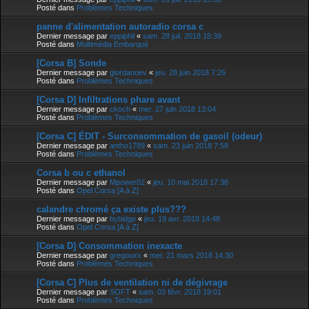
Posté dans
Problèmes Techniques
panne d'alimentation autoradio corsa c
Dernier message par
eppiphil
«
sam. 28 juil. 2018 15:39
Posté dans
Multimédia Embarqué
[Corsa B] Sonde
Dernier message par
giordanoev
«
jeu. 28 juin 2018 7:26
Posté dans
Problèmes Techniques
[Corsa D] Infiltrations phare avant
Dernier message par
ckoch
«
mer. 27 juin 2018 13:04
Posté dans
Problèmes Techniques
[Corsa C] ÉDIT - Surconsommation de gasoil (odeur)
Dernier message par
antho1789
«
sam. 23 juin 2018 7:58
Posté dans
Problèmes Techniques
Corsa b ou c ethanol
Dernier message par
Mpower02
«
jeu. 10 mai 2018 17:38
Posté dans
Opel Corsa [A à Z]
calandre chromé ça existe plus???
Dernier message par
bybidge
«
jeu. 19 avr. 2018 14:48
Posté dans
Opel Corsa [A à Z]
[Corsa D] Consommation inexacte
Dernier message par
gregouxx
«
mer. 21 mars 2018 14:30
Posté dans
Problèmes Techniques
[Corsa C] Plus de ventilation ni de dégivrage
Dernier message par
SOFT
«
sam. 03 févr. 2018 19:01
Posté dans
Problèmes Techniques