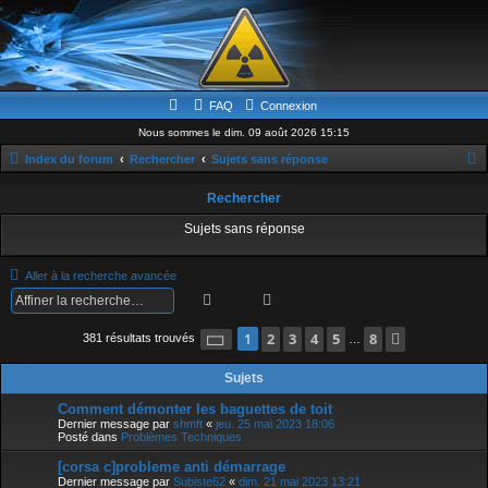
FAQ
Connexion
Nous sommes le dim. 09 août 2026 15:15
Index du forum
Rechercher
Sujets sans réponse
e
Rechercher
c
Sujets sans réponse
h
e
Aller à la recherche avancée
r
Rechercher
Recherche avancée
c
Page
1
2
sur
3
8
4
5
8
Suivante
1
381 résultats trouvés
…
h
e
Sujets
r
Comment démonter les baguettes de toit
Dernier message par
shmft
«
jeu. 25 mai 2023 18:06
Posté dans
Problèmes Techniques
[corsa c]probleme anti démarrage
Dernier message par
Subiste62
«
dim. 21 mai 2023 13:21