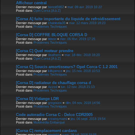
Afficheur central
Dernier message par
benoit5962
«
mar. 09 avr. 2019 16:22
Posté dans
Opel Corsa [A à Z]
[Corsa A] fuite importante du liquide de refroidissement
Dernier message par
chabinela35
«
mar. 12 mars 2019 18:23
Posté dans
Problèmes Techniques
[Corsa D] COFFRE BLOQUE CORSA D
Dernier message par
tititest
«
mer. 06 févr. 2019 17:25
Posté dans
Problèmes Techniques
[Corsa C] Quel moteur prendre
Dernier message par
deathers
«
mar. 18 déc. 2018 18:20
Posté dans
Opel Corsa [A à Z]
[Corsa C] Soucis amortisseurs? Opel Corca C 1.2 2001
Dernier message par
killspence
«
jeu. 15 nov. 2018 10:53
Posté dans
Problèmes Techniques
[Corsa D] radiateur de chauffage corsa d
Dernier message par
Azzed
«
lun. 12 nov. 2018 21:13
Posté dans
Problèmes Techniques
[Corsa D] Vidange LDR
Dernier message par
gregouxx
«
dim. 04 nov. 2018 14:56
Posté dans
Problèmes Techniques
Code autoradio Corsa C - Delco CDR2005
Dernier message par
creamymami
«
jeu. 06 sept. 2018 19:54
Posté dans
Multimédia Embarqué
[Corsa C] remplacement cardans
Dernier message par
eppiphil
«
sam. 28 juil. 2018 15:55