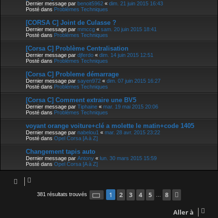
Dernier message par
benoit5962
«
dim. 21 juin 2015 16:43
Posté dans
Problèmes Techniques
[CORSA C] Joint de Culasse ?
Dernier message par
mmccg
«
sam. 20 juin 2015 18:41
Posté dans
Problèmes Techniques
[Corsa C] Problème Centralisation
Dernier message par
djferdo
«
dim. 14 juin 2015 12:51
Posté dans
Problèmes Techniques
[Corsa C] Probleme démarrage
Dernier message par
sayen972
«
dim. 07 juin 2015 16:27
Posté dans
Problèmes Techniques
[Corsa C] Comment extraire une BV5
Dernier message par
Tiphaine
«
mar. 19 mai 2015 20:06
Posté dans
Problèmes Techniques
voyant orange voiture+clé a molette le matin+code 1405
Dernier message par
nabelou1
«
mar. 28 avr. 2015 23:22
Posté dans
Opel Corsa [A à Z]
Changement tapis auto
Dernier message par
Antony
«
lun. 30 mars 2015 15:59
Posté dans
Opel Corsa [A à Z]
Page
1
2
sur
3
8
4
5
8
Suivante
1
381 résultats trouvés
…
Aller à