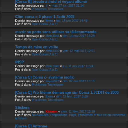
[Corsa B] broute à froid et voyant allumé
Dernier message par
trt
«
mar. 27 juin 2017 21:14
Posté dans
Problèmes Techniques
Clim corsa c 2 phase 1.3cdti 2005
Dernier message par
libero
«
jeu. 15 juin 2017 14:49
Posté dans
Opel Corsa [A à Z]
ouvrir sa porte sans utiliser sa télécommande
Dernier message par
chris3045
«
dim. 14 mai 2017 16:28
Posté dans
Opel Corsa [A à Z]
Temps de mise en veille
Dernier message par
chris3045
«
ven. 12 mai 2017 12:51
Posté dans
Opel Corsa [A à Z]
INSP
Dernier message par
chris3045
«
jeu. 11 mai 2017 11:24
Posté dans
Opel Corsa [A à Z]
[Corsa C] Corsa c- systeme isofix
Dernier message par
sayen972
«
dim. 07 mai 2017 10:15
Posté dans
Problèmes Techniques
[Corsa C] Pro blème démarrage sur Corsa 1.3CDTI de 2005
Dernier message par
libero
«
dim. 19 févr. 2017 8:20
Posté dans
Problèmes Techniques
Stickers
Dernier message par
Kazaam
«
sam. 11 févr. 2017 12:19
Posté dans
Nouveautés, Propositions, Bugs, Problèmes et tout ce qui concerne
le forum
[Corsa C] Antenne