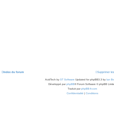
Index du forum
Supprimer le
AcidTech by
ST Software
Updated for phpBB3.3 by
Ian Br
Développé par
phpBB
® Forum Software © phpBB Limit
Traduit par
phpBB-fr.com
Confidentialité
|
Conditions