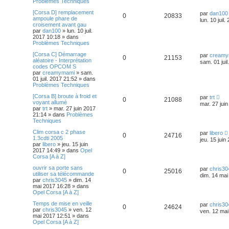
Problèmes Techniques
[Corsa D] remplacement
par
dan100
0
20833
ampoule phare de
lun. 10 juil
croisement avant gau
par
dan100
»
lun. 10 juil.
2017 10:18
» dans
Problèmes Techniques
[Corsa C] Démarrage
par
creamy
0
21153
aléatoire - Interprétation
sam. 01 juil
codes OPCOM S
par
creamymami
»
sam.
01 juil. 2017 21:52
» dans
Problèmes Techniques
[Corsa B] broute à froid et
par
trt
0
21088
voyant allumé
mar. 27 jui
par
trt
»
mar. 27 juin 2017
21:14
» dans
Problèmes
Techniques
Clim corsa c 2 phase
par
libero
0
24716
1.3cdti 2005
jeu. 15 juin
par
libero
»
jeu. 15 juin
2017 14:49
» dans
Opel
Corsa [A à Z]
ouvrir sa porte sans
par
chris30
0
25016
utiliser sa télécommande
dim. 14 mai
par
chris3045
»
dim. 14
mai 2017 16:28
» dans
Opel Corsa [A à Z]
Temps de mise en veille
par
chris30
0
24624
par
chris3045
»
ven. 12
ven. 12 mai
mai 2017 12:51
» dans
Opel Corsa [A à Z]