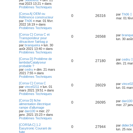
par
Subiste62
»
dim. 21
mai 2023 13:21
» dans
Problèmes Techniques
[Corsa A] OEM ou
par
Th06
0
26316
Référence constructeur
mar. 01 fév
par
Th06
»
mar. 01 févr.
2022 16:19
» dans
Problèmes Techniques
[Corsa C] Corsa C et
par
branque
0
26568
Transpondeur pour
lun. 30 aoû
désactiver l'airbag p
par
branqueira
»
lun. 30
août 2021 13:40
» dans
Problèmes Techniques
[Corsa D] Problème de
par
cedru
0
27180
lambda/Catalyseur
dim. 21 mar
probable ?
par
cedru
»
dim. 21 mars
2021 7:55
» dans
Problèmes Techniques
[Corsa C] Corsa C
par
vince0
0
26029
par
vince0211
»
lun. 01
lun. 01 mar
mars 2021 19:51
» dans
Problèmes Techniques
[Corsa D] fiche
par
dan100
0
26095
alimentation électrique
mer. 27 jan
rampe d'allumage
par
dan100
»
mer. 27
janv. 2021 15:23
» dans
Problèmes Techniques
[CORSA C] 1.2
par
didier3
0
27944
Easytronic Courant de
lun. 25 nov
fuite