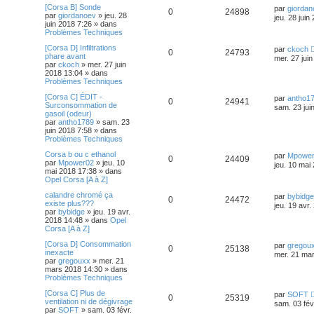
[Corsa B] Sonde
par
giordan
0
24898
par
giordanoev
»
jeu. 28
jeu. 28 juin
juin 2018 7:26
» dans
Problèmes Techniques
[Corsa D] Infiltrations
par
ckoch
0
24793
phare avant
mer. 27 jui
par
ckoch
»
mer. 27 juin
2018 13:04
» dans
Problèmes Techniques
[Corsa C] ÉDIT -
par
antho1
0
24941
Surconsommation de
sam. 23 jui
gasoil (odeur)
par
antho1789
»
sam. 23
juin 2018 7:58
» dans
Problèmes Techniques
Corsa b ou c ethanol
par
Mpowe
0
24409
par
Mpower02
»
jeu. 10
jeu. 10 mai
mai 2018 17:38
» dans
Opel Corsa [A à Z]
calandre chromé ça
par
bybidge
0
24472
existe plus???
jeu. 19 avr
par
bybidge
»
jeu. 19 avr.
2018 14:48
» dans
Opel
Corsa [A à Z]
[Corsa D] Consommation
par
gregou
0
25138
inexacte
mer. 21 ma
par
gregouxx
»
mer. 21
mars 2018 14:30
» dans
Problèmes Techniques
[Corsa C] Plus de
par
SOFT
0
25319
ventilation ni de dégivrage
sam. 03 fév
par
SOFT
»
sam. 03 févr.