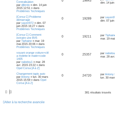
0
19643
Centralisation
dim. 14 jui
par
djferdo
»
dim. 14 juin
2015 12:51
» dans
Problèmes Techniques
[Corsa C] Probleme
par
sayen9
0
19289
démarrage
dim. 07 jui
par
sayen972
»
dim. 07
juin 2015 16:27
» dans
Problèmes Techniques
[Corsa C] Comment
par
Tiphain
0
19211
extraire une BV5
mar. 19 mai
par
Tiphaine
»
mar. 19
mai 2015 20:06
» dans
Problèmes Techniques
voyant orange voiture+clé
par
nabelo
0
25357
a molette le matin+code
mar. 28 avr
1405
par
nabelou1
»
mar. 28
avr. 2015 23:22
» dans
Opel Corsa [A à Z]
Changement tapis auto
par
Antony
0
24720
par
Antony
»
lun. 30 mars
lun. 30 mar
2015 15:59
» dans
Opel
Corsa [A à Z]
381 résultats trouvés
Aller à la recherche avancée