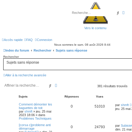
Recher
Rec
Vers le contenu
Accès rapide
FAQ
Connexion
Nous sommes le sam. 08 août 2026 8:44
Index du forum
Rechercher
Sujets sans réponse
Rechercher
Sujets sans réponse
Aller à la recherche avancée
Rechercher
Recherche avancée
381 résultats trouvés
Sujets
Réponses
Vues
Comment démonter les
par
shmft
0
51010
baguettes de toit
jeu. 25 mai
par
shmft
»
jeu. 25 mai
2023 18:06
» dans
Problèmes Techniques
[corsa c]probleme anti
par
Subiste
0
24793
démarrage
dim. 21 mai