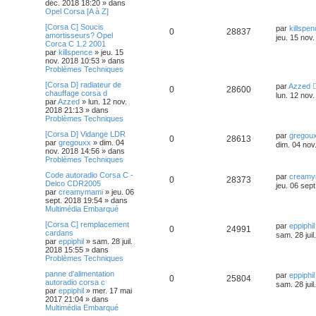
déc. 2018 18:20
» dans
Opel Corsa [A à Z]
[Corsa C] Soucis
par
killspe
0
28837
amortisseurs? Opel
jeu. 15 nov
Corca C 1.2 2001
par
killspence
»
jeu. 15
nov. 2018 10:53
» dans
Problèmes Techniques
[Corsa D] radiateur de
par
Azzed
0
28600
chauffage corsa d
lun. 12 nov
par
Azzed
»
lun. 12 nov.
2018 21:13
» dans
Problèmes Techniques
[Corsa D] Vidange LDR
par
gregou
0
28613
par
gregouxx
»
dim. 04
dim. 04 nov
nov. 2018 14:56
» dans
Problèmes Techniques
Code autoradio Corsa C -
par
creamy
0
28373
Delco CDR2005
jeu. 06 sep
par
creamymami
»
jeu. 06
sept. 2018 19:54
» dans
Multimédia Embarqué
[Corsa C] remplacement
par
eppiphil
0
24991
cardans
sam. 28 juil
par
eppiphil
»
sam. 28 juil.
2018 15:55
» dans
Problèmes Techniques
panne d'alimentation
par
eppiphil
0
25804
autoradio corsa c
sam. 28 juil
par
eppiphil
»
mer. 17 mai
2017 21:04
» dans
Multimédia Embarqué