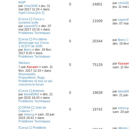
INSP
par
chris30
0
24801
par
chris3045
»
jeu. 11
jeu. 11 mai
mai 2017 11:24
» dans
Opel Corsa [A à Z]
[Corsa C] Corsa c-
par
sayen9
0
21009
systeme isofix
dim. 07 mai
par
sayen972
»
dim. 07
mai 2017 10:15
» dans
Problèmes Techniques
[Corsa C] Pro blème
par
libero
0
20344
démarrage sur Corsa
dim. 19 fév
1.3CDTI de 2005
par
libero
»
dim. 19 févr.
2017 8:20
» dans
Problèmes Techniques
Stickers
par
Kazaa
0
75129
par
Kazaam
»
sam. 11
sam. 11 fév
févr. 2017 12:19
» dans
Nouveautés,
Propositions, Bugs,
Problèmes et tout ce qui
concerne le forum
[Corsa C] Antenne
par
benoit5
0
19839
par
benoit5962
»
dim. 21
dim. 21 jui
juin 2015 16:43
» dans
Problèmes Techniques
[CORSA C] Joint de
par
mmccg
0
19742
Culasse ?
sam. 20 jui
par
mmccg
»
sam. 20 juin
2015 18:41
» dans
Problèmes Techniques
[Corsa C] Problème
par
djferdo