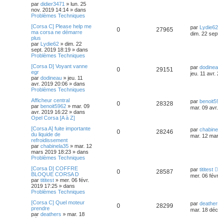
par
didier3471
»
lun. 25
nov. 2019 14:14
» dans
Problèmes Techniques
[Corsa C] Please help me
par
Lydie62
0
27965
ma corsa ne démarre
dim. 22 sep
plus
par
Lydie62
»
dim. 22
sept. 2019 18:19
» dans
Problèmes Techniques
[Corsa D] Voyant vanne
par
dodine
0
29151
egr
jeu. 11 avr.
par
dodineau
»
jeu. 11
avr. 2019 20:06
» dans
Problèmes Techniques
Afficheur central
par
benoit5
0
28328
par
benoit5962
»
mar. 09
mar. 09 avr
avr. 2019 16:22
» dans
Opel Corsa [A à Z]
[Corsa A] fuite importante
par
chabine
0
28246
du liquide de
mar. 12 ma
refroidissement
par
chabinela35
»
mar. 12
mars 2019 18:23
» dans
Problèmes Techniques
[Corsa D] COFFRE
par
tititest
0
28587
BLOQUE CORSA D
mer. 06 fév
par
tititest
»
mer. 06 févr.
2019 17:25
» dans
Problèmes Techniques
[Corsa C] Quel moteur
par
deather
0
28299
prendre
mar. 18 déc
par
deathers
»
mar. 18