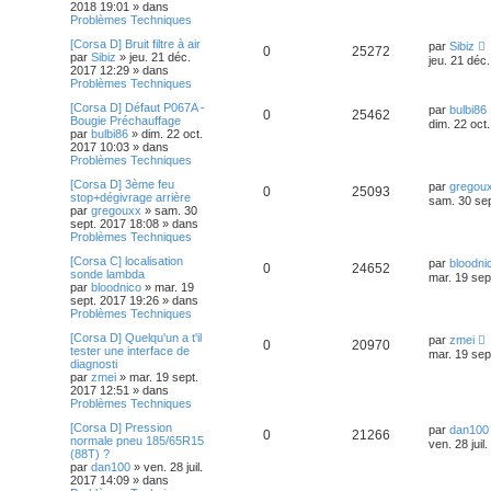
2018 19:01
» dans
Problèmes Techniques
[Corsa D] Bruit filtre à air
par
Sibiz
0
25272
par
Sibiz
»
jeu. 21 déc.
jeu. 21 déc
2017 12:29
» dans
Problèmes Techniques
[Corsa D] Défaut P067A -
par
bulbi86
0
25462
Bougie Préchauffage
dim. 22 oct
par
bulbi86
»
dim. 22 oct.
2017 10:03
» dans
Problèmes Techniques
[Corsa D] 3ème feu
par
gregou
0
25093
stop+dégivrage arrière
sam. 30 sep
par
gregouxx
»
sam. 30
sept. 2017 18:08
» dans
Problèmes Techniques
[Corsa C] localisation
par
bloodni
0
24652
sonde lambda
mar. 19 sep
par
bloodnico
»
mar. 19
sept. 2017 19:26
» dans
Problèmes Techniques
[Corsa D] Quelqu'un a t'il
par
zmei
0
20970
tester une interface de
mar. 19 sep
diagnosti
par
zmei
»
mar. 19 sept.
2017 12:51
» dans
Problèmes Techniques
[Corsa D] Pression
par
dan100
0
21266
normale pneu 185/65R15
ven. 28 juil
(88T) ?
par
dan100
»
ven. 28 juil.
2017 14:09
» dans