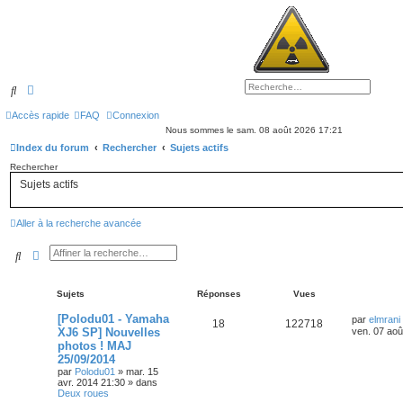
Rechercher
Recherche avancée
Accès rapide
FAQ
Connexion
Nous sommes le sam. 08 août 2026 17:21
Index du forum
Rechercher
Sujets actifs
Rechercher
Sujets actifs
Aller à la recherche avancée
Rechercher
Recherche avancée
Sujets
Réponses
Vues
[Polodu01 - Yamaha
par
elmrani
18
122718
XJ6 SP] Nouvelles
ven. 07 aoû
photos ! MAJ
25/09/2014
par
Polodu01
»
mar. 15
avr. 2014 21:30
» dans
Deux roues