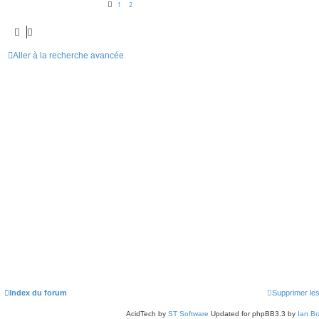
1
2
Aller à la recherche avancée
Index du forum
Supprimer le
AcidTech by
ST Software
Updated for phpBB3.3 by
Ian Br