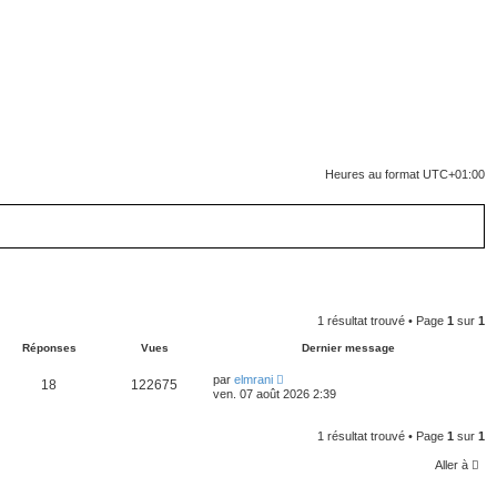
Heures au format
UTC+01:00
1 résultat trouvé • Page
1
sur
1
Réponses
Vues
Dernier message
par
elmrani
18
122675
ven. 07 août 2026 2:39
1 résultat trouvé • Page
1
sur
1
Aller à