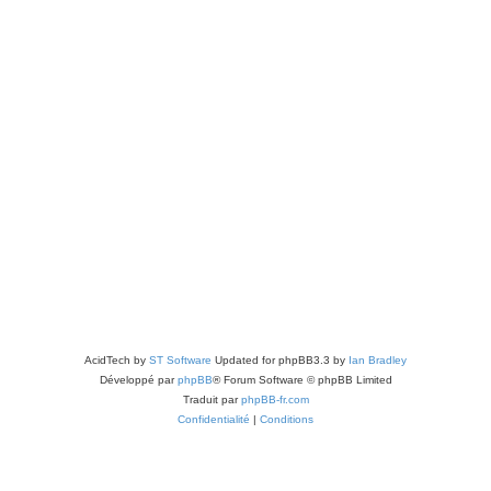
AcidTech by
ST Software
Updated for phpBB3.3 by
Ian Bradley
Développé par
phpBB
® Forum Software © phpBB Limited
Traduit par
phpBB-fr.com
Confidentialité
|
Conditions