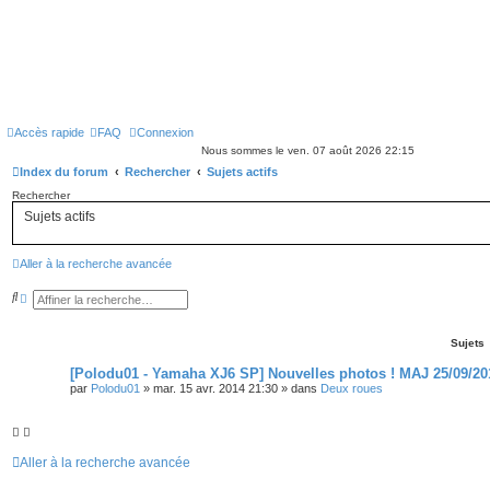
Accès rapide
FAQ
Connexion
Nous sommes le ven. 07 août 2026 22:15
Index du forum
Rechercher
Sujets actifs
Rechercher
Sujets actifs
Aller à la recherche avancée
R
R
e
e
c
c
h
h
Sujets
e
e
r
r
[Polodu01 - Yamaha XJ6 SP] Nouvelles photos ! MAJ 25/09/20
c
c
h
h
par
Polodu01
»
mar. 15 avr. 2014 21:30
» dans
Deux roues
e
e
r
a
v
a
n
Aller à la recherche avancée
c
é