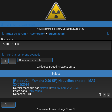
FAQ
Connexion
Nous sommes le sam. 08 août 2026 0:38
Index du forum
Rechercher
Sujets actifs
Rechercher
e
Sujets actifs
c
h
Aller à la recherche avancée
e
Rechercher
Recherche avancée
r
1 résultat trouvé • Page
1
sur
1
c
Sujets
h
[Polodu01 - Yamaha XJ6 SP] Nouvelles photos ! MAJ
e
25/09/2014
r
Dernier message par
elmrani
«
ven. 07 août 2026 2:39
Posté dans
Deux roues
Réponses :
18
1
2
1 résultat trouvé • Page
1
sur
1