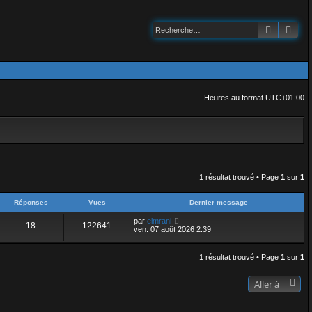
Recherch
Rec
Heures au format
UTC+01:00
1 résultat trouvé • Page
1
sur
1
Réponses
Vues
Dernier message
par
elmrani
18
122641
ven. 07 août 2026 2:39
1 résultat trouvé • Page
1
sur
1
Aller à