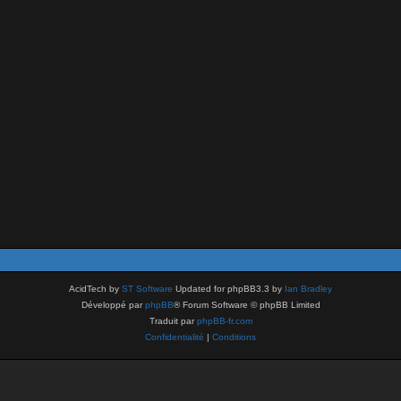
AcidTech by
ST Software
Updated for phpBB3.3 by
Ian Bradley
Développé par
phpBB
® Forum Software © phpBB Limited
Traduit par
phpBB-fr.com
Confidentialité
|
Conditions