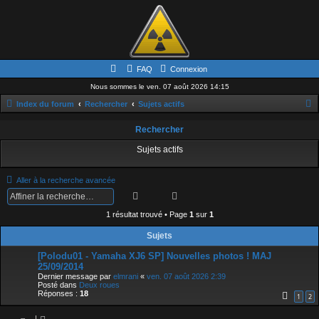
FAQ
Connexion
Nous sommes le ven. 07 août 2026 14:15
Index du forum
Rechercher
Sujets actifs
e
Rechercher
c
Sujets actifs
h
e
Aller à la recherche avancée
r
Rechercher
Recherche avancée
c
1 résultat trouvé • Page
1
sur
1
h
Sujets
e
[Polodu01 - Yamaha XJ6 SP] Nouvelles photos ! MAJ
r
25/09/2014
Dernier message par
elmrani
«
ven. 07 août 2026 2:39
Posté dans
Deux roues
Réponses :
18
1
2