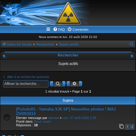
FAQ
Connexion
Nous sommes le lun. 10 août 2026 21:02
Index du forum
Rechercher
Sujets actifs
e
Rechercher
c
Sujets actifs
h
e
Aller à la recherche avancée
r
Rechercher
Recherche avancée
c
1 résultat trouvé • Page
1
sur
1
h
Sujets
e
[Polodu01 - Yamaha XJ6 SP] Nouvelles photos ! MAJ
r
25/09/2014
Dernier message par
elmrani
«
ven. 07 août 2026 2:39
Posté dans
Deux roues
Réponses :
18
1
2