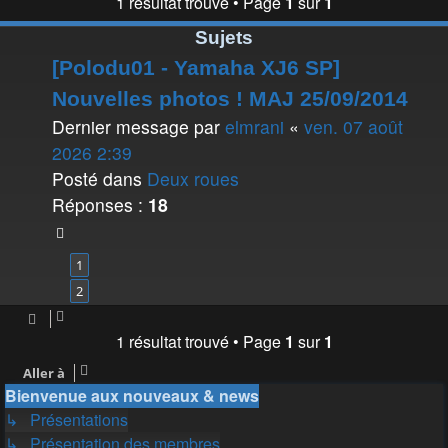
1 résultat trouvé • Page
1
sur
1
Sujets
[Polodu01 - Yamaha XJ6 SP]
Nouvelles photos ! MAJ 25/09/2014
Dernier message par
elmrani
«
ven. 07 août
2026 2:39
Posté dans
Deux roues
Réponses :
18
1
2
1 résultat trouvé • Page
1
sur
1
Aller à
Bienvenue aux nouveaux & news
↳ Présentations
↳ Présentation des membres