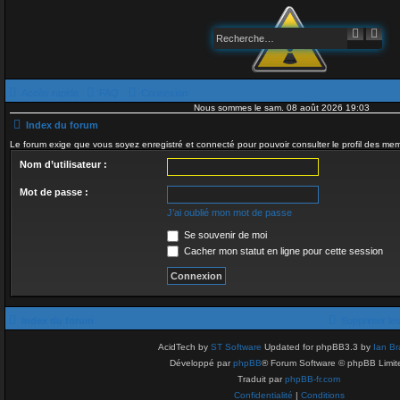
R
R
e
e
c
c
h
h
e
e
r
r
Accès rapide
FAQ
Connexion
c
c
h
h
Nous sommes le sam. 08 août 2026 19:03
e
e
Index du forum
r
a
v
Le forum exige que vous soyez enregistré et connecté pour pouvoir consulter le profil des me
a
n
Nom d’utilisateur :
c
é
Mot de passe :
e
J’ai oublié mon mot de passe
Se souvenir de moi
Cacher mon statut en ligne pour cette session
Index du forum
Supprimer le
AcidTech by
ST Software
Updated for phpBB3.3 by
Ian Br
Développé par
phpBB
® Forum Software © phpBB Limit
Traduit par
phpBB-fr.com
Confidentialité
|
Conditions