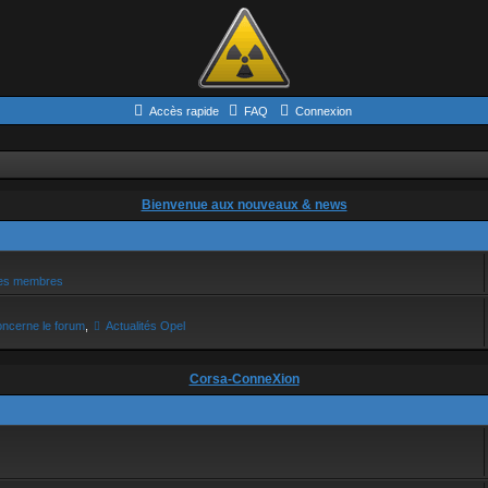
Accès rapide
FAQ
Connexion
Bienvenue aux nouveaux & news
des membres
oncerne le forum
,
Actualités Opel
Corsa-ConneXion