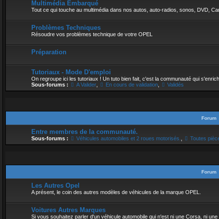
Multimédia Embarqué
Tout ce qui touche au multimédia dans nos autos, auto-radios, sonos, DVD, Carp
Problèmes Techniques
Résoudre vos problèmes technique de votre OPEL
Préparation
Tutoriaux - Mode D'emploi
On regroupe ici les tutoriaux ! Un tuto bien fait, c'est la communauté qui s'enrichi
Sous-forums :
A Valider
,
En cours de validation
,
Validés
Forum
Entre membres de la communauté.
Sous-forums :
Véhicules automobiles et 2 roues motorisés.
,
Toutes pièce
Forum
Les Autres Opel
A présent, le coin des autres modèles de véhicules de la marque OPEL.
Voitures Autres Marques
Si vous souhaitez parler d'un véhicule automobile qui n'est ni une Corsa, ni 