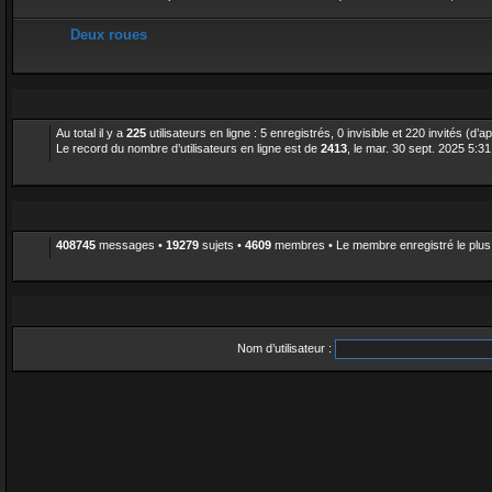
Deux roues
Au total il y a
225
utilisateurs en ligne : 5 enregistrés, 0 invisible et 220 invités (d’
Le record du nombre d’utilisateurs en ligne est de
2413
, le mar. 30 sept. 2025 5:31
408745
messages •
19279
sujets •
4609
membres • Le membre enregistré le plus
Nom d’utilisateur :