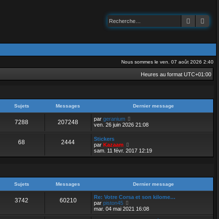
Recherch
Rec
Nous sommes le ven. 07 août 2026 2:40
Heures au format
UTC+01:00
Sujets
Messages
Dernier message
V
par
geranium
7288
207248
o
ven. 26 juin 2026 21:08
i
r
Stickers
68
2444
l
V
par
Kazaam
e
o
sam. 11 févr. 2017 12:19
d
i
e
r
r
l
n
e
i
d
e
Sujets
Messages
Dernier message
e
r
r
m
Re: Votre Corsa et son kilome…
n
3742
60210
e
V
par
piston45
i
s
o
mar. 04 mai 2021 16:08
e
s
i
r
a