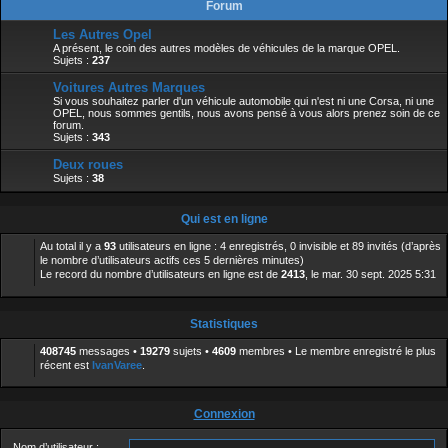
Forum
Les Autres Opel
A présent, le coin des autres modèles de véhicules de la marque OPEL.
Sujets :
237
Voitures Autres Marques
Si vous souhaitez parler d'un véhicule automobile qui n'est ni une Corsa, ni une
OPEL, nous sommes gentils, nous avons pensé à vous alors prenez soin de ce
forum.
Sujets :
343
Deux roues
Sujets :
38
Qui est en ligne
Au total il y a
93
utilisateurs en ligne : 4 enregistrés, 0 invisible et 89 invités (d’après
le nombre d’utilisateurs actifs ces 5 dernières minutes)
Le record du nombre d’utilisateurs en ligne est de
2413
, le mar. 30 sept. 2025 5:31
Statistiques
408745
messages •
19279
sujets •
4609
membres • Le membre enregistré le plus
récent est
IvanVaree
.
Connexion
Nom d’utilisateur :