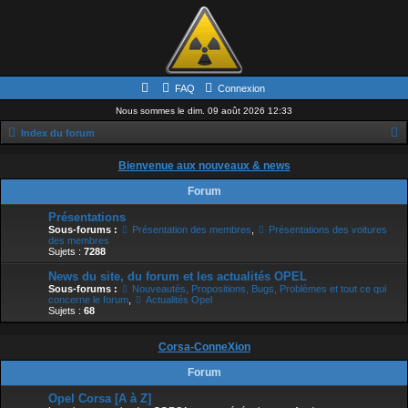
FAQ
Connexion
Nous sommes le dim. 09 août 2026 12:33
Index du forum
e
Bienvenue aux nouveaux & news
c
Forum
h
Présentations
e
Sous-forums :
Présentation des membres
,
Présentations des voitures
des membres
r
Sujets :
7288
c
News du site, du forum et les actualités OPEL
h
Sous-forums :
Nouveautés, Propositions, Bugs, Problèmes et tout ce qui
concerne le forum
,
Actualités Opel
e
Sujets :
68
r
Corsa-ConneXion
Forum
Opel Corsa [A à Z]