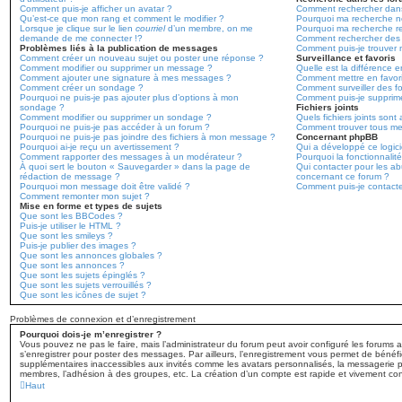
Comment puis-je afficher un avatar ?
Comment rechercher dans
Qu’est-ce que mon rang et comment le modifier ?
Pourquoi ma recherche ne
Lorsque je clique sur le lien
courriel
d’un membre, on me
Pourquoi ma recherche r
demande de me connecter !?
Comment rechercher des
Problèmes liés à la publication de messages
Comment puis-je trouver 
Comment créer un nouveau sujet ou poster une réponse ?
Surveillance et favoris
Comment modifier ou supprimer un message ?
Quelle est la différence en
Comment ajouter une signature à mes messages ?
Comment mettre en favoris
Comment créer un sondage ?
Comment surveiller des f
Pourquoi ne puis-je pas ajouter plus d’options à mon
Comment puis-je supprime
sondage ?
Fichiers joints
Comment modifier ou supprimer un sondage ?
Quels fichiers joints sont
Pourquoi ne puis-je pas accéder à un forum ?
Comment trouver tous mes 
Pourquoi ne puis-je pas joindre des fichiers à mon message ?
Concernant phpBB
Pourquoi ai-je reçu un avertissement ?
Qui a développé ce logici
Comment rapporter des messages à un modérateur ?
Pourquoi la fonctionnalité
À quoi sert le bouton « Sauvegarder » dans la page de
Qui contacter pour les ab
rédaction de message ?
concernant ce forum ?
Pourquoi mon message doit être validé ?
Comment puis-je contacte
Comment remonter mon sujet ?
Mise en forme et types de sujets
Que sont les BBCodes ?
Puis-je utiliser le HTML ?
Que sont les smileys ?
Puis-je publier des images ?
Que sont les annonces globales ?
Que sont les annonces ?
Que sont les sujets épinglés ?
Que sont les sujets verrouillés ?
Que sont les icônes de sujet ?
Problèmes de connexion et d’enregistrement
Pourquoi dois-je m’enregistrer ?
Vous pouvez ne pas le faire, mais l’administrateur du forum peut avoir configuré les forums af
s’enregistrer pour poster des messages. Par ailleurs, l’enregistrement vous permet de bénéfic
supplémentaires inaccessibles aux invités comme les avatars personnalisés, la messagerie pri
membres, l’adhésion à des groupes, etc. La création d’un compte est rapide et vivement con
Haut