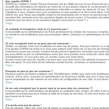
Que signifie COPPA ?
COPPA (ou
Children’s Online Privacy Protection Act
de 1998) est une loi aux États-Unis qui d
recueillir des informations de mineurs de moins de 13 ans doivent obtenir le consentement éc
pour la collecte de ces informations permettant d’identifier un mineur de moins de 13 ans. S
s’applique à vous, lorsque vous vous enregistrez ou que quelqu’un le fait à votre place, cont
obtenir son avis. Notez que phpBB Limited et les propriétaires de ce forum ne peuvent pas fo
sauraient être contactés pour des questions légales de toutes sortes, à l’exception de cell
contacter pour les abus ou les questions légales concernant ce forum ? ».
Haut
Je souhaite m’enregistrer, mais je n’y parviens pas !
Il est possible qu’un administrateur du forum ait désactivé la création de nouveaux comptes.
ou interdit le nom d’utilisateur que vous souhaitez utiliser. Contactez un administrateur du fo
Haut
Je suis enregistré mais je ne peux pas me connecter !
Vérifiez, en premier, votre nom d’utilisateur et votre mot de passe. S’ils sont corrects, il y a de
Si la gestion COPPA est active et si vous avez indiqué avoir moins de 13 ans lors de l’enregi
instructions reçues par courriel. Certains forums peuvent également nécessiter que toute no
par vous-même ou par un administrateur avant que vous puissiez vous connecter. Cette info
l’enregistrement. Si vous avez reçu un courriel, suivez ses instructions.
Si vous n’avez pas reçu de courriel, il se peut que vous ayez fourni une adresse incorrecte ou
filtre anti-spam. Si vous êtes sûr de l’adresse courriel fournie, contactez un administrateur.
Haut
Pourquoi ne puis-je pas me connecter ?
Plusieurs raisons pourraient expliquer cela. Premièrement, vérifiez que votre nom d’utilisate
corrects. S’ils le sont, contactez un administrateur du forum pour vérifier que vous n’avez pa
que le propriétaire du site Internet ait une erreur de configuration de son côté, et qu’il devra l
Haut
Je me suis enregistré par le passé mais je ne peux plus me connecter ?!
Il est possible qu’un administrateur ait désactivé ou supprimé votre compte. En effet, il est 
membres ne postant pas pour réduire la taille de la base de données. Si cela vous arrive, te
plus investi sur le forum.
Haut
J’ai perdu mon mot de passe !
Pas de panique ! Bien que votre mot de passe ne puisse pas être récupéré, il peut facilement ê