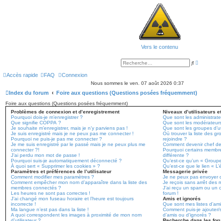
Vers le contenu
R
R
e
e
c
c
Accès rapide
FAQ
Connexion
h
h
e
Nous sommes le ven. 07 août 2026 0:37
e
r
r
Index du forum
Foire aux questions (Questions posées fréquemment)
c
c
h
h
Foire aux questions (Questions posées fréquemment)
e
e
a
r
Problèmes de connexion et d’enregistrement
Niveaux d’utilisateurs e
v
Pourquoi dois-je m’enregistrer ?
Que sont les administrate
a
Que signifie COPPA ?
Que sont les modérateur
n
Je souhaite m’enregistrer, mais je n’y parviens pas !
Que sont les groupes d’ut
c
Je suis enregistré mais je ne peux pas me connecter !
Où trouver la liste des gr
é
Pourquoi ne puis-je pas me connecter ?
rejoindre ?
e
Je me suis enregistré par le passé mais je ne peux plus me
Comment devenir chef de
connecter ?!
Pourquoi certains membr
J’ai perdu mon mot de passe !
différente ?
Pourquoi suis-je automatiquement déconnecté ?
Qu’est-ce qu’un « Groupe
À quoi sert « Supprimer les cookies » ?
Qu’est-ce que le lien « L
Paramètres et préférences de l’utilisateur
Messagerie privée
Comment modifier mes paramètres ?
Je ne peux pas envoyer 
Comment empêcher mon nom d’apparaître dans la liste des
Je reçois sans arrêt des 
membres connectés ?
J’ai reçu un spam ou un c
Les heures ne sont pas correctes !
forum !
J’ai changé mon fuseau horaire et l’heure est toujours
Amis et ignorés
incorrecte !
Que sont mes listes d’ami
Ma langue n’est pas dans la liste !
Comment puis-je ajouter/s
A quoi correspondent les images à proximité de mon nom
d’amis ou d’ignorés ?
d’utilisateur ?
Recherche dans les fo