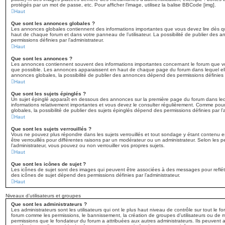
protégés par un mot de passe, etc. Pour afficher l’image, utilisez la balise BBCode [img].
Haut
Que sont les annonces globales ?
Les annonces globales contiennent des informations importantes que vous devez lire dès qu
haut de chaque forum et dans votre panneau de l’utilisateur. La possibilité de publier des
permissions définies par l’administrateur.
Haut
Que sont les annonces ?
Les annonces contiennent souvent des informations importantes concernant le forum que vo
que possible. Les annonces apparaissent en haut de chaque page du forum dans lequel el
annonces globales, la possibilité de publier des annonces dépend des permissions définies p
Haut
Que sont les sujets épinglés ?
Un sujet épinglé apparaît en dessous des annonces sur la première page du forum dans lequel
informations relativement importantes et vous devez le consulter régulièrement. Comme pou
globales, la possibilité de publier des sujets épinglés dépend des permissions définies par l’
Haut
Que sont les sujets verrouillés ?
Vous ne pouvez plus répondre dans les sujets verrouillés et tout sondage y étant contenu es
être verrouillés pour différentes raisons par un modérateur ou un administrateur. Selon les 
l’administrateur, vous pouvez ou non verrouiller vos propres sujets.
Haut
Que sont les icônes de sujet ?
Les icônes de sujet sont des images qui peuvent être associées à des messages pour refléter 
des icônes de sujet dépend des permissions définies par l’administrateur.
Haut
Niveaux d’utilisateurs et groupes
Que sont les administrateurs ?
Les administrateurs sont les utilisateurs qui ont le plus haut niveau de contrôle sur tout le fo
forum comme les permissions, le bannissement, la création de groupes d’utilisateurs ou de m
permissions que le fondateur du forum a attribuées aux autres administrateurs. Ils peuvent a