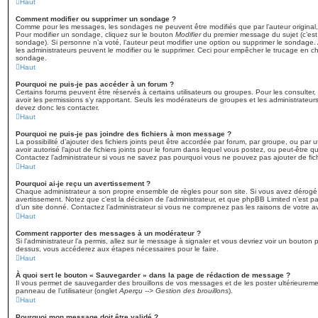
Haut
Comment modifier ou supprimer un sondage ?
Comme pour les messages, les sondages ne peuvent être modifiés que par l’auteur original,
Pour modifier un sondage, cliquez sur le bouton
Modifier
du premier message du sujet (c’est 
sondage). Si personne n’a voté, l’auteur peut modifier une option ou supprimer le sondage.
les administrateurs peuvent le modifier ou le supprimer. Ceci pour empêcher le trucage en ch
sondage.
Haut
Pourquoi ne puis-je pas accéder à un forum ?
Certains forums peuvent être réservés à certains utilisateurs ou groupes. Pour les consulter, l
avoir les permissions s’y rapportant. Seuls les modérateurs de groupes et les administrateu
devez donc les contacter.
Haut
Pourquoi ne puis-je pas joindre des fichiers à mon message ?
La possibilité d’ajouter des fichiers joints peut être accordée par forum, par groupe, ou par ut
avoir autorisé l’ajout de fichiers joints pour le forum dans lequel vous postez, ou peut-être 
Contactez l’administrateur si vous ne savez pas pourquoi vous ne pouvez pas ajouter de fichi
Haut
Pourquoi ai-je reçu un avertissement ?
Chaque administrateur a son propre ensemble de règles pour son site. Si vous avez dérogé
avertissement. Notez que c’est la décision de l’administrateur, et que phpBB Limited n’est 
d’un site donné. Contactez l’administrateur si vous ne comprenez pas les raisons de votre a
Haut
Comment rapporter des messages à un modérateur ?
Si l’administrateur l’a permis, allez sur le message à signaler et vous devriez voir un bouton
dessus, vous accéderez aux étapes nécessaires pour le faire.
Haut
À quoi sert le bouton « Sauvegarder » dans la page de rédaction de message ?
Il vous permet de sauvegarder des brouillons de vos messages et de les poster ultérieuremen
panneau de l’utilisateur (onglet
Aperçu --> Gestion des brouillons
).
Haut
Pourquoi mon message doit être validé ?