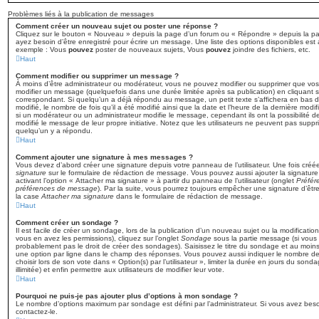
Problèmes liés à la publication de messages
Comment créer un nouveau sujet ou poster une réponse ?
Cliquez sur le bouton « Nouveau » depuis la page d’un forum ou « Répondre » depuis la pag
ayez besoin d’être enregistré pour écrire un message. Une liste des options disponibles es
exemple : Vous
pouvez
poster de nouveaux sujets, Vous
pouvez
joindre des fichiers, etc.
Haut
Comment modifier ou supprimer un message ?
À moins d’être administrateur ou modérateur, vous ne pouvez modifier ou supprimer que v
modifier un message (quelquefois dans une durée limitée après sa publication) en cliquant 
correspondant. Si quelqu’un a déjà répondu au message, un petit texte s’affichera en bas d
modifié, le nombre de fois qu’il a été modifié ainsi que la date et l’heure de la dernière mod
si un modérateur ou un administrateur modifie le message, cependant ils ont la possibilité de
modifié le message de leur propre initiative. Notez que les utilisateurs ne peuvent pas sup
quelqu’un y a répondu.
Haut
Comment ajouter une signature à mes messages ?
Vous devez d’abord créer une signature depuis votre panneau de l’utilisateur. Une fois cré
signature
sur le formulaire de rédaction de message. Vous pouvez aussi ajouter la signatur
activant l’option « Attacher ma signature » à partir du panneau de l’utilisateur (onglet
Préfér
préférences de message
). Par la suite, vous pourrez toujours empêcher une signature d’ê
la case
Attacher ma signature
dans le formulaire de rédaction de message.
Haut
Comment créer un sondage ?
Il est facile de créer un sondage, lors de la publication d’un nouveau sujet ou la modificatio
vous en avez les permissions), cliquez sur l’onglet
Sondage
sous la partie message (si vous
probablement pas le droit de créer des sondages). Saisissez le titre du sondage et au moins
une option par ligne dans le champ des réponses. Vous pouvez aussi indiquer le nombre de 
choisir lors de son vote dans « Option(s) par l’utilisateur », limiter la durée en jours du son
illimitée) et enfin permettre aux utilisateurs de modifier leur vote.
Haut
Pourquoi ne puis-je pas ajouter plus d’options à mon sondage ?
Le nombre d’options maximum par sondage est défini par l’administrateur. Si vous avez besoi
contactez-le.