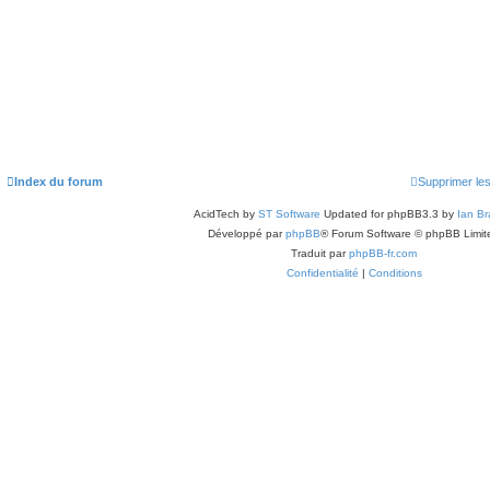
Index du forum
Supprimer le
AcidTech by
ST Software
Updated for phpBB3.3 by
Ian Br
Développé par
phpBB
® Forum Software © phpBB Limit
Traduit par
phpBB-fr.com
Confidentialité
|
Conditions