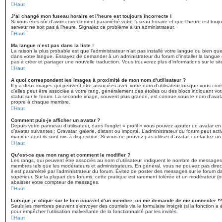
Haut
J’ai changé mon fuseau horaire et l’heure est toujours incorrecte !
Si vous êtes sûr d’avoir correctement paramétré votre fuseau horaire et que l’heure est toujou
serveur ne soit pas à l’heure. Signalez ce problème à un administrateur.
Haut
Ma langue n’est pas dans la liste !
La raison la plus probable est que l’administrateur n’ait pas installé votre langue ou bien q
dans votre langue. Essayez de demander à un administrateur du forum d’installer la langue dé
pas à créer et partager une nouvelle traduction. Vous trouverez plus d’informations sur le si
Haut
A quoi correspondent les images à proximité de mon nom d’utilisateur ?
Il y a deux images qui peuvent être associées avec votre nom d’utilisateur lorsque vous con
d’elles peut être associée à votre rang, généralement des étoiles ou des blocs indiquant 
statut sur le forum. La seconde image, souvent plus grande, est connue sous le nom d’avat
propre à chaque membre.
Haut
Comment puis-je afficher un avatar ?
Depuis votre panneau d’utilisateur, dans l’onglet « profil » vous pouvez ajouter un avatar en
d’avatar suivantes : Gravatar, galerie, distant ou importé. L’administrateur du forum peut act
manière dont ils sont mis à disposition. Si vous ne pouvez pas utiliser d’avatar, contactez un
Haut
Qu’est-ce que mon rang et comment le modifier ?
Les rangs, qui peuvent être associés au nom d’utilisateur, indiquent le nombre de messages 
membres tels que les modérateurs et administrateurs. En général, vous ne pouvez pas directe
il est paramétré par l’administrateur du forum. Évitez de poster des messages sur le forum d
supérieur. Sur la plupart des forums, cette pratique est rarement tolérée et un modérateur (
abaisser votre compteur de messages.
Haut
Lorsque je clique sur le lien
courriel
d’un membre, on me demande de me connecter !?
Seuls les membres peuvent s’envoyer des courriels via le formulaire intégré (si la fonction a é
pour empêcher l’utilisation malveillante de la fonctionnalité par les invités.
Haut