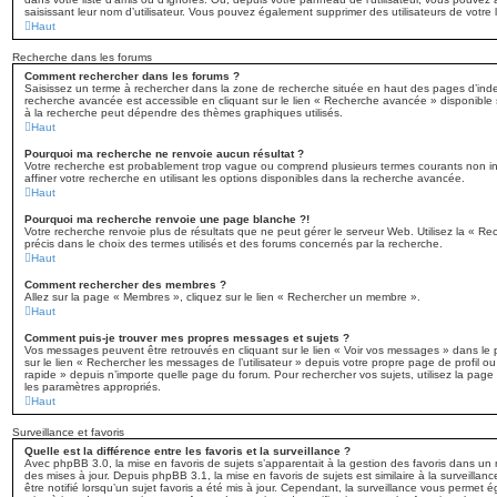
saisissant leur nom d’utilisateur. Vous pouvez également supprimer des utilisateurs de votre
Haut
Recherche dans les forums
Comment rechercher dans les forums ?
Saisissez un terme à rechercher dans la zone de recherche située en haut des pages d’inde
recherche avancée est accessible en cliquant sur le lien « Recherche avancée » disponible 
à la recherche peut dépendre des thèmes graphiques utilisés.
Haut
Pourquoi ma recherche ne renvoie aucun résultat ?
Votre recherche est probablement trop vague ou comprend plusieurs termes courants non 
affiner votre recherche en utilisant les options disponibles dans la recherche avancée.
Haut
Pourquoi ma recherche renvoie une page blanche ?!
Votre recherche renvoie plus de résultats que ne peut gérer le serveur Web. Utilisez la « R
précis dans le choix des termes utilisés et des forums concernés par la recherche.
Haut
Comment rechercher des membres ?
Allez sur la page « Membres », cliquez sur le lien « Rechercher un membre ».
Haut
Comment puis-je trouver mes propres messages et sujets ?
Vos messages peuvent être retrouvés en cliquant sur le lien « Voir vos messages » dans le pa
sur le lien « Rechercher les messages de l’utilisateur » depuis votre propre page de profil ou
rapide » depuis n’importe quelle page du forum. Pour rechercher vos sujets, utilisez la pag
les paramètres appropriés.
Haut
Surveillance et favoris
Quelle est la différence entre les favoris et la surveillance ?
Avec phpBB 3.0, la mise en favoris de sujets s’apparentait à la gestion des favoris dans un n
des mises à jour. Depuis phpBB 3.1, la mise en favoris de sujets est similaire à la surveilla
être notifié lorsqu’un sujet favoris a été mis à jour. Cependant, la surveillance vous permet ég