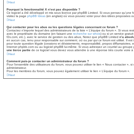
Haut
Pourquoi la fonctionnalité X n’est pas disponible ?
Ce logiciel a été développé et mis sous licence par phpBB Limited. Si vous pensez qu’une fo
visitez la page
phpBB Ideas
(en anglais) où vous pouvez voter pour des idées proposées o
Haut
Qui contacter pour les abus ou les questions légales concernant ce forum ?
Contactez n’importe lequel des administrateurs de la liste « L’équipe du forum ». Si vous re
avec le propriétaire du domaine (en faisant une
recherche sur whois
) ou si un service gratui
f2s.com, etc.), avec le service de gestion ou des abus. Notez que phpBB Limited
n’a absol
en aucun cas, tenu pour responsable sur
comment
,
où
ou
par qui
ce forum est utilisé. Il es
pour toute question légale (cessions et désistements, responsabilité, propos diffamatoires, e
Internet phpbb.com ou au logiciel phpBB lui-même. Si vous adressez un courriel au groupe p
une tierce partie
de ce logiciel vous devez vous attendre à une réponse très courte voire 
Haut
Comment puis-je contacter un administrateur du forum ?
Pour l’ensemble des utilisateurs du forum, vous pouvez utiliser le lien « Nous contacter », si 
administrateur.
Pour les membres du forum, vous pouvez également utiliser le lien « L’équipe du forum ».
Haut