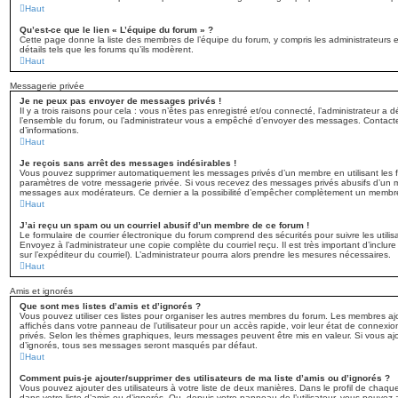
Haut
Qu’est-ce que le lien « L’équipe du forum » ?
Cette page donne la liste des membres de l’équipe du forum, y compris les administrateurs 
détails tels que les forums qu’ils modèrent.
Haut
Messagerie privée
Je ne peux pas envoyer de messages privés !
Il y a trois raisons pour cela : vous n’êtes pas enregistré et/ou connecté, l’administrateur a 
l’ensemble du forum, ou l’administrateur vous a empêché d’envoyer des messages. Contactez
d’informations.
Haut
Je reçois sans arrêt des messages indésirables !
Vous pouvez supprimer automatiquement les messages privés d’un membre en utilisant les f
paramètres de votre messagerie privée. Si vous recevez des messages privés abusifs d’un me
messages aux modérateurs. Ce dernier a la possibilité d’empêcher complètement un membr
Haut
J’ai reçu un spam ou un courriel abusif d’un membre de ce forum !
Le formulaire de courrier électronique du forum comprend des sécurités pour suivre les utili
Envoyez à l’administrateur une copie complète du courriel reçu. Il est très important d’inclure 
sur l’expéditeur du courriel). L’administrateur pourra alors prendre les mesures nécessaires.
Haut
Amis et ignorés
Que sont mes listes d’amis et d’ignorés ?
Vous pouvez utiliser ces listes pour organiser les autres membres du forum. Les membres ajou
affichés dans votre panneau de l’utilisateur pour un accès rapide, voir leur état de connex
privés. Selon les thèmes graphiques, leurs messages peuvent être mis en valeur. Si vous ajout
d’ignorés, tous ses messages seront masqués par défaut.
Haut
Comment puis-je ajouter/supprimer des utilisateurs de ma liste d’amis ou d’ignorés ?
Vous pouvez ajouter des utilisateurs à votre liste de deux manières. Dans le profil de chaque 
dans votre liste d’amis ou d’ignorés. Ou, depuis votre panneau de l’utilisateur, vous pouve