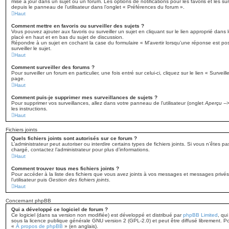
mise à jour dans un sujet ou un forum. Les options de notifications pour les favoris et les s
depuis le panneau de l’utilisateur dans l’onglet « Préférences du forum ».
Haut
Comment mettre en favoris ou surveiller des sujets ?
Vous pouvez ajouter aux favoris ou surveiller un sujet en cliquant sur le lien approprié dans
placé en haut et en bas du sujet de discussion.
Répondre à un sujet en cochant la case du formulaire « M’avertir lorsqu’une réponse est p
surveiller le sujet.
Haut
Comment surveiller des forums ?
Pour surveiller un forum en particulier, une fois entré sur celui-ci, cliquez sur le lien « Survei
page.
Haut
Comment puis-je supprimer mes surveillances de sujets ?
Pour supprimer vos surveillances, allez dans votre panneau de l’utilisateur (onglet
Aperçu -->
les instructions.
Haut
Fichiers joints
Quels fichiers joints sont autorisés sur ce forum ?
L’administrateur peut autoriser ou interdire certains types de fichiers joints. Si vous n’êtes pa
chargé, contactez l’administrateur pour plus d’informations.
Haut
Comment trouver tous mes fichiers joints ?
Pour accéder à la liste des fichiers que vous avez joints à vos messages et messages privé
l’utilisateur puis
Gestion des fichiers joints
.
Haut
Concernant phpBB
Qui a développé ce logiciel de forum ?
Ce logiciel (dans sa version non modifiée) est développé et distribué par
phpBB Limited
, qui
sous la licence publique générale GNU version 2 (GPL-2.0) et peut être diffusé librement. Pou
«
À propos de phpBB
» (en anglais).