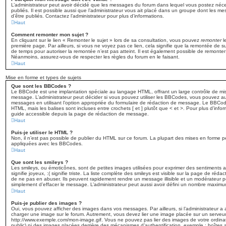
L’administrateur peut avoir décidé que les messages du forum dans lequel vous postez nécess
publiés. Il est possible aussi que l’administrateur vous ait placé dans un groupe dont les m
d’être publiés. Contactez l’administrateur pour plus d’informations.
Haut
Comment remonter mon sujet ?
En cliquant sur le lien « Remonter le sujet » lors de sa consultation, vous pouvez
remonter
l
première page. Par ailleurs, si vous ne voyez pas ce lien, cela signifie que la remontée de su
de temps pour autoriser la remontée n’est pas atteint. Il est également possible de remonte
Néanmoins, assurez-vous de respecter les règles du forum en le faisant.
Haut
Mise en forme et types de sujets
Que sont les BBCodes ?
Le BBCode est une implantation spéciale au langage HTML, offrant un large contrôle de mi
message. L’administrateur peut décider si vous pouvez utiliser les BBCodes, vous pouvez a
messages en utilisant l’option appropriée du formulaire de rédaction de message. Le BBCode
HTML, mais les balises sont incluses entre crochets [ et ] plutôt que < et >. Pour plus d’info
guide accessible depuis la page de rédaction de message.
Haut
Puis-je utiliser le HTML ?
Non, il n’est pas possible de publier du HTML sur ce forum. La plupart des mises en forme 
appliquées avec les BBCodes.
Haut
Que sont les smileys ?
Les smileys, ou émoticônes, sont de petites images utilisées pour exprimer des sentiments a
signifie joyeux, :( signifie triste. La liste complète des smileys est visible sur la page de ré
de ne pas en abuser. Ils peuvent rapidement rendre un message illisible et un modérateur pe
simplement d’effacer le message. L’administrateur peut aussi avoir défini un nombre maxim
Haut
Puis-je publier des images ?
Oui, vous pouvez afficher des images dans vos messages. Par ailleurs, si l’administrateur a a
charger une image sur le forum. Autrement, vous devez lier une image placée sur un serveu
http://www.exemple.com/mon-image.gif. Vous ne pouvez pas lier des images de votre ordinat
public) ni des images placées derrière des mécanismes d’authentification, exemple : boîtes a