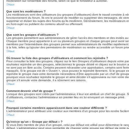
modération sur l’ensemble des forums, selon ce que le fondateur a autorisé.
Haut
Que sont les modérateurs ?
Les modérateurs sont des utilisateurs (ou groupes d’utilisateurs) dont le travail consiste à véri
fonctionnement du forum. Ils ont le pouvoir de modifier ou supprimer des messages, de verroui
supprimer et diviser les sujets des forums qu’ils modèrent. Généralement, les modérateurs e
en
hors-sujet
ou publient du contenu abusif ou offensant.
Haut
Que sont les groupes d’utilisateurs ?
Les groupes permettent aux administrateurs de gérer l’accès des membres et des invités au f
Chaque membre peut appartenir à un ou plusieurs groupes et chaque groupe peut avoir ses
membres par l’intermédiaire des groupes permet aux administrateurs de modifier rapidement
à la fois, telles qu’ajouter des permissions de modération ou rendre accessible un forum priv
Haut
Où trouver la liste des groupes d’utilisateurs et comment les rejoindre ?
Pour consulter la liste des groupes, cliquez sur le lien
Groupes d’utilisateurs
depuis votre pann
souhaitez rejoindre un des groupes, sélectionnez le groupe désiré et cliquez sur le bouton a
ne sont pas en libre accès. Certains peuvent nécessiter une approbation, certains sont fer
masqués. Si le groupe est dit « Ouvert », vous pouvez le rejoindre librement. Si le groupe 
rejoindre le groupe mais votre demande nécessitera d’être approuvée par un chef de grou
pourquoi vous souhaitez rejoindre le groupe et ainsi décider s’il approuvera ou non votre 
groupe s’il annule votre demande, il a sûrement ses raisons.
Haut
Comment devenir chef de groupe ?
Lorsque des groupes sont créés par l’administrateur, il leur est attribué un chef de groupe. 
d’utilisateurs, contactez l’administrateur en premier lieu en lui envoyant un message privé.
Haut
Pourquoi certains membres apparaissent dans une couleur différente ?
L’administrateur peut attribuer une couleur aux membres d’un groupe pour les rendre facileme
Haut
Qu’est-ce qu’un « Groupe par défaut » ?
Si vous êtes membre de plus d’un groupe, celui par défaut est utilisé pour déterminer le ran
défaut. L’administrateur peut vous permettre de changer votre groupe par défaut via votre pa