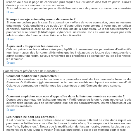
rendez vous sur la page de connexion puis cliquez sur
J’ai oublié mon mot de passe
. Suive
devriez pouvoir à nouveau vous connecter.
Si toutefois vous ne parveniez pas à réinitialiser votre mot de passe, contactez un administr
Haut
Pourquoi suis-je automatiquement déconnecté ?
Si vous ne cochez pas la case
Se souvenir de moi
lors de votre connexion, vous ne rester
déterminée. Cela empêche que quelqu’un d’autre utilise votre compte à votre insu en utilisa
connecté, cochez la case
Se souvenir de moi
lors de la connexion. Ce n’est pas recommandé 
pour accéder au forum (bibliothèque, cyber-café, université, etc.). Si vous ne voyez pas cette
administrateur du forum a désactivé cette fonctionnalité.
Haut
À quoi sert « Supprimer les cookies » ?
Cela supprime tous les cookies créés par phpBB qui conservent vos paramètres d’authentific
fournissent aussi des fonctionnalités telles que les indicateurs de lecture des messages (lu o
administrateur du forum. Si vous rencontrez des problèmes de connexion ou de déconnexion
les résoudre.
Haut
Paramètres et préférences de l’utilisateur
Comment modifier mes paramètres ?
Si vous êtes membre de ce forum, tous vos paramètres sont stockés dans notre base de do
Panneau de l’utilisateur
(généralement ce lien est accessible en cliquant sur votre nom d’uti
Cela vous permettra de modifier tous les paramètres et préférences de votre compte.
Haut
Comment empêcher mon nom d’apparaître dans la liste des membres connectés ?
Depuis votre panneau de l’utilisateur, onglet « Préférences du forum », vous trouverez l’opt
activez cette option vous ne serez visible que par les administrateurs, les modérateurs et 
membres invisibles.
Haut
Les heures ne sont pas correctes !
Il est possible que l’heure affichée utilise un fuseau horaire différent de celui dans lequel 
panneau de l’utilisateur
et modifiez le fuseau horaire afin qu’il corresponde à la zone où vou
New York, Sydney, etc.). Notez que la modification du fuseau horaire, comme la plupart des
membres du forum. Donc si vous n’êtes pas enregistré, c’est le bon moment pour le faire.