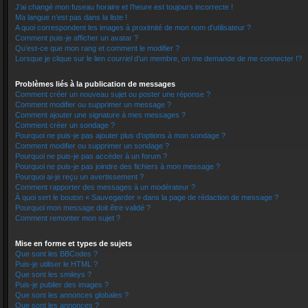
J’ai changé mon fuseau horaire et l’heure est toujours incorrecte !
Ma langue n’est pas dans la liste !
A quoi correspondent les images à proximité de mon nom d’utilisateur ?
Comment puis-je afficher un avatar ?
Qu’est-ce que mon rang et comment le modifier ?
Lorsque je clique sur le lien
courriel
d’un membre, on me demande de me connecter !?
Problèmes liés à la publication de messages
Comment créer un nouveau sujet ou poster une réponse ?
Comment modifier ou supprimer un message ?
Comment ajouter une signature à mes messages ?
Comment créer un sondage ?
Pourquoi ne puis-je pas ajouter plus d’options à mon sondage ?
Comment modifier ou supprimer un sondage ?
Pourquoi ne puis-je pas accéder à un forum ?
Pourquoi ne puis-je pas joindre des fichiers à mon message ?
Pourquoi ai-je reçu un avertissement ?
Comment rapporter des messages à un modérateur ?
À quoi sert le bouton « Sauvegarder » dans la page de rédaction de message ?
Pourquoi mon message doit être validé ?
Comment remonter mon sujet ?
Mise en forme et types de sujets
Que sont les BBCodes ?
Puis-je utiliser le HTML ?
Que sont les smileys ?
Puis-je publier des images ?
Que sont les annonces globales ?
Que sont les annonces ?