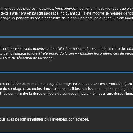
primer que vos propres messages. Vous pouvez modifier un message (quelquefois da
e s’affichera en bas du message indiquant qu’il a été modifié, le nombre de fois qu
ge, cependant ils ont la possibilité de laisser une note indiquant qu’ils ont modif
. Une fois créée, vous pouvez cocher
Attacher ma signature
sur le formulaire de réd
 de l’utilisateur (onglet
Préférences du forum --> Modifier les préférences de me
mulaire de rédaction de message.
la modification du premier message d’un sujet (si vous en avez les permissions), cli
itre du sondage et au moins deux options possibles, saisissez une option par lign
ilisateur », limiter la durée en jours du sondage (mettre « 0 » pour une durée illimit
us avez besoin d’indiquer plus d’options, contactez-le.