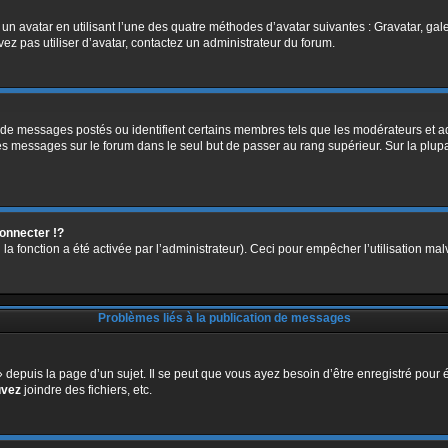
 un avatar en utilisant l’une des quatre méthodes d’avatar suivantes : Gravatar, gale
vez pas utiliser d’avatar, contactez un administrateur du forum.
 de messages postés ou identifient certains membres tels que les modérateurs et ad
des messages sur le forum dans le seul but de passer au rang supérieur. Sur la plup
nnecter !?
a fonction a été activée par l’administrateur). Ceci pour empêcher l’utilisation malve
Problèmes liés à la publication de messages
epuis la page d’un sujet. Il se peut que vous ayez besoin d’être enregistré pour é
uvez
joindre des fichiers, etc.