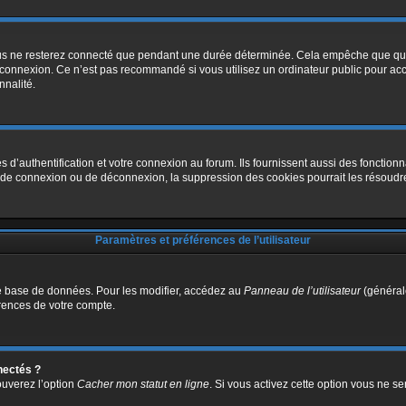
us ne resterez connecté que pendant une durée déterminée. Cela empêche que quelq
 connexion. Ce n’est pas recommandé si vous utilisez un ordinateur public pour accé
nnalité.
authentification et votre connexion au forum. Ils fournissent aussi des fonctionnal
s de connexion ou de déconnexion, la suppression des cookies pourrait les résoudr
Paramètres et préférences de l’utilisateur
e base de données. Pour les modifier, accédez au
Panneau de l’utilisateur
(générale
rences de votre compte.
nectés ?
ouverez l’option
Cacher mon statut en ligne
. Si vous activez cette option vous ne s