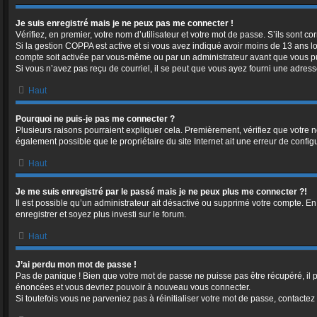
Je suis enregistré mais je ne peux pas me connecter !
Vérifiez, en premier, votre nom d’utilisateur et votre mot de passe. S’ils sont corr
Si la gestion COPPA est active et si vous avez indiqué avoir moins de 13 ans lo
compte soit activée par vous-même ou par un administrateur avant que vous puis
Si vous n’avez pas reçu de courriel, il se peut que vous ayez fourni une adresse i
Haut
Pourquoi ne puis-je pas me connecter ?
Plusieurs raisons pourraient expliquer cela. Premièrement, vérifiez que votre no
également possible que le propriétaire du site Internet ait une erreur de configur
Haut
Je me suis enregistré par le passé mais je ne peux plus me connecter ?!
Il est possible qu’un administrateur ait désactivé ou supprimé votre compte. En
enregistrer et soyez plus investi sur le forum.
Haut
J’ai perdu mon mot de passe !
Pas de panique ! Bien que votre mot de passe ne puisse pas être récupéré, il pe
énoncées et vous devriez pouvoir à nouveau vous connecter.
Si toutefois vous ne parveniez pas à réinitialiser votre mot de passe, contactez