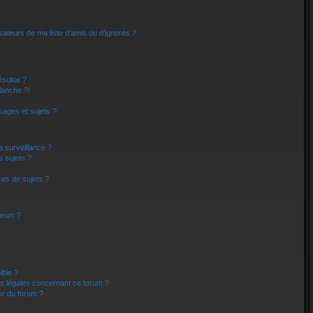
sateurs de ma liste d’amis ou d’ignorés ?
sultat ?
lanche ?!
ages et sujets ?
la surveillance ?
s sujets ?
es de sujets ?
forum ?
ible ?
ns légales concernant ce forum ?
ur du forum ?