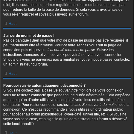
Il est possible qu’un administrateur ait désactivé ou supprimé votre compte. En
effet, il est courant de supprimer régulièrement les membres ne postant pas
pour réduire la taille de la base de données. Si cela vous arrive, tentez de
vous ré-enregistrer et soyez plus investi sur le forum.
Haut
J’ai perdu mon mot de passe !
Pas de panique ! Bien que votre mot de passe ne puisse pas être récupéré, il
peut facilement être réinitialisé. Pour ce faire, rendez vous sur la page de
connexion puis cliquez sur
J’ai oublié mon mot de passe
. Suivez les
instructions énoncées et vous devriez pouvoir à nouveau vous connecter.
Si toutefois vous ne parveniez pas à réinitialiser votre mot de passe, contactez
un administrateur du forum.
Haut
Pourquoi suis-je automatiquement déconnecté ?
Si vous ne cochez pas la case
Se souvenir de moi
lors de votre connexion,
vous ne resterez connecté que pendant une durée déterminée. Cela empêche
que quelqu’un d’autre utilise votre compte à votre insu en utilisant le même
ordinateur. Pour rester connecté, cochez la case
Se souvenir de moi
lors de la
connexion. Ce n’est pas recommandé si vous utilisez un ordinateur public
pour accéder au forum (bibliothèque, cyber-café, université, etc.). Si vous ne
voyez pas cette case, cela signifie qu’un administrateur du forum a désactivé
cette fonctionnalité.
Haut