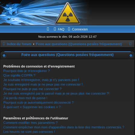
FAQ
Connexion
Nous sommes le dim. 09 août 2026 12:47
Index du forum
Foire aux questions (Questions posées fréquemment)
e
Foire aux questions (Questions posées fréquemment)
c
h
Problèmes de connexion et d’enregistrement
Pourquoi dois-je m’enregistrer ?
e
Que signifie COPPA ?
Je souhaite m’enregistrer, mais je n’y parviens pas !
r
Je suis enregistré mais je ne peux pas me connecter !
c
Pourquoi ne puis-je pas me connecter ?
Je me suis enregistré par le passé mais je ne peux plus me connecter ?!
h
J’ai perdu mon mot de passe !
e
Pourquoi suis-je automatiquement déconnecté ?
À quoi sert « Supprimer les cookies » ?
r
Paramètres et préférences de l’utilisateur
Comment modifier mes paramètres ?
Comment empêcher mon nom d’apparaître dans la liste des membres connectés ?
Les heures ne sont pas correctes !