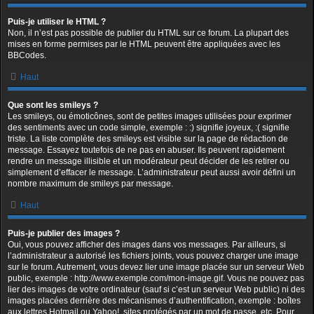
Puis-je utiliser le HTML ?
Non, il n’est pas possible de publier du HTML sur ce forum. La plupart des
mises en forme permises par le HTML peuvent être appliquées avec les
BBCodes.
Haut
Que sont les smileys ?
Les smileys, ou émoticônes, sont de petites images utilisées pour exprimer
des sentiments avec un code simple, exemple : :) signifie joyeux, :( signifie
triste. La liste complète des smileys est visible sur la page de rédaction de
message. Essayez toutefois de ne pas en abuser. Ils peuvent rapidement
rendre un message illisible et un modérateur peut décider de les retirer ou
simplement d’effacer le message. L’administrateur peut aussi avoir défini un
nombre maximum de smileys par message.
Haut
Puis-je publier des images ?
Oui, vous pouvez afficher des images dans vos messages. Par ailleurs, si
l’administrateur a autorisé les fichiers joints, vous pouvez charger une image
sur le forum. Autrement, vous devez lier une image placée sur un serveur Web
public, exemple : http://www.exemple.com/mon-image.gif. Vous ne pouvez pas
lier des images de votre ordinateur (sauf si c’est un serveur Web public) ni des
images placées derrière des mécanismes d’authentification, exemple : boîtes
aux lettres Hotmail ou Yahoo!, sites protégés par un mot de passe, etc. Pour