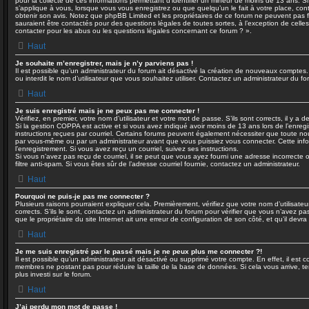
pour la collecte de ces informations permettant d’identifier un mineur de moins de 13 ans. S
s’applique à vous, lorsque vous vous enregistrez ou que quelqu’un le fait à votre place, cont
obtenir son avis. Notez que phpBB Limited et les propriétaires de ce forum ne peuvent pas fo
sauraient être contactés pour des questions légales de toutes sortes, à l’exception de cell
contacter pour les abus ou les questions légales concernant ce forum ? ».
Haut
Je souhaite m’enregistrer, mais je n’y parviens pas !
Il est possible qu’un administrateur du forum ait désactivé la création de nouveaux comptes.
ou interdit le nom d’utilisateur que vous souhaitez utiliser. Contactez un administrateur du fo
Haut
Je suis enregistré mais je ne peux pas me connecter !
Vérifiez, en premier, votre nom d’utilisateur et votre mot de passe. S’ils sont corrects, il y a de
Si la gestion COPPA est active et si vous avez indiqué avoir moins de 13 ans lors de l’enregi
instructions reçues par courriel. Certains forums peuvent également nécessiter que toute no
par vous-même ou par un administrateur avant que vous puissiez vous connecter. Cette info
l’enregistrement. Si vous avez reçu un courriel, suivez ses instructions.
Si vous n’avez pas reçu de courriel, il se peut que vous ayez fourni une adresse incorrecte ou
filtre anti-spam. Si vous êtes sûr de l’adresse courriel fournie, contactez un administrateur.
Haut
Pourquoi ne puis-je pas me connecter ?
Plusieurs raisons pourraient expliquer cela. Premièrement, vérifiez que votre nom d’utilisate
corrects. S’ils le sont, contactez un administrateur du forum pour vérifier que vous n’avez pa
que le propriétaire du site Internet ait une erreur de configuration de son côté, et qu’il devra l
Haut
Je me suis enregistré par le passé mais je ne peux plus me connecter ?!
Il est possible qu’un administrateur ait désactivé ou supprimé votre compte. En effet, il est 
membres ne postant pas pour réduire la taille de la base de données. Si cela vous arrive, te
plus investi sur le forum.
Haut
J’ai perdu mon mot de passe !