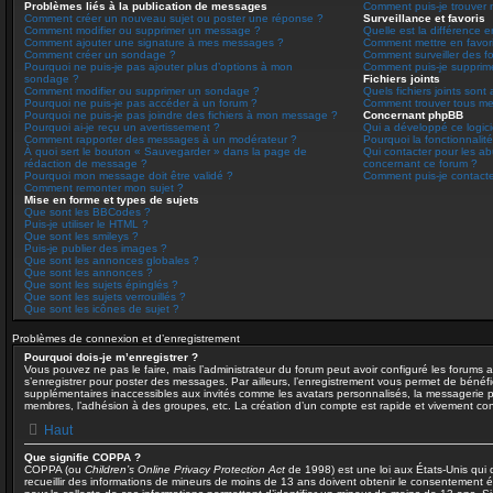
Problèmes liés à la publication de messages
Comment puis-je trouver 
Comment créer un nouveau sujet ou poster une réponse ?
Surveillance et favoris
Comment modifier ou supprimer un message ?
Quelle est la différence en
Comment ajouter une signature à mes messages ?
Comment mettre en favoris
Comment créer un sondage ?
Comment surveiller des f
Pourquoi ne puis-je pas ajouter plus d’options à mon
Comment puis-je supprime
sondage ?
Fichiers joints
Comment modifier ou supprimer un sondage ?
Quels fichiers joints sont
Pourquoi ne puis-je pas accéder à un forum ?
Comment trouver tous mes 
Pourquoi ne puis-je pas joindre des fichiers à mon message ?
Concernant phpBB
Pourquoi ai-je reçu un avertissement ?
Qui a développé ce logici
Comment rapporter des messages à un modérateur ?
Pourquoi la fonctionnalité
À quoi sert le bouton « Sauvegarder » dans la page de
Qui contacter pour les ab
rédaction de message ?
concernant ce forum ?
Pourquoi mon message doit être validé ?
Comment puis-je contacte
Comment remonter mon sujet ?
Mise en forme et types de sujets
Que sont les BBCodes ?
Puis-je utiliser le HTML ?
Que sont les smileys ?
Puis-je publier des images ?
Que sont les annonces globales ?
Que sont les annonces ?
Que sont les sujets épinglés ?
Que sont les sujets verrouillés ?
Que sont les icônes de sujet ?
Problèmes de connexion et d’enregistrement
Pourquoi dois-je m’enregistrer ?
Vous pouvez ne pas le faire, mais l’administrateur du forum peut avoir configuré les forums af
s’enregistrer pour poster des messages. Par ailleurs, l’enregistrement vous permet de bénéfic
supplémentaires inaccessibles aux invités comme les avatars personnalisés, la messagerie pri
membres, l’adhésion à des groupes, etc. La création d’un compte est rapide et vivement con
Haut
Que signifie COPPA ?
COPPA (ou
Children’s Online Privacy Protection Act
de 1998) est une loi aux États-Unis qui d
recueillir des informations de mineurs de moins de 13 ans doivent obtenir le consentement éc