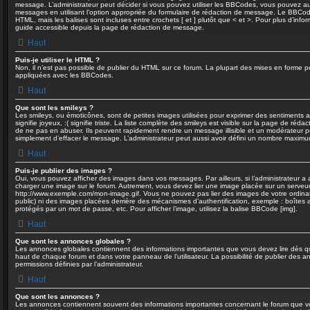
message. L’administrateur peut décider si vous pouvez utiliser les BBCodes, vous pouvez a
messages en utilisant l’option appropriée du formulaire de rédaction de message. Le BBCode
HTML, mais les balises sont incluses entre crochets [ et ] plutôt que < et >. Pour plus d’info
guide accessible depuis la page de rédaction de message.
Haut
Puis-je utiliser le HTML ?
Non, il n’est pas possible de publier du HTML sur ce forum. La plupart des mises en forme 
appliquées avec les BBCodes.
Haut
Que sont les smileys ?
Les smileys, ou émoticônes, sont de petites images utilisées pour exprimer des sentiments a
signifie joyeux, :( signifie triste. La liste complète des smileys est visible sur la page de ré
de ne pas en abuser. Ils peuvent rapidement rendre un message illisible et un modérateur pe
simplement d’effacer le message. L’administrateur peut aussi avoir défini un nombre maxim
Haut
Puis-je publier des images ?
Oui, vous pouvez afficher des images dans vos messages. Par ailleurs, si l’administrateur a a
charger une image sur le forum. Autrement, vous devez lier une image placée sur un serveu
http://www.exemple.com/mon-image.gif. Vous ne pouvez pas lier des images de votre ordinat
public) ni des images placées derrière des mécanismes d’authentification, exemple : boîtes a
protégés par un mot de passe, etc. Pour afficher l’image, utilisez la balise BBCode [img].
Haut
Que sont les annonces globales ?
Les annonces globales contiennent des informations importantes que vous devez lire dès qu
haut de chaque forum et dans votre panneau de l’utilisateur. La possibilité de publier des
permissions définies par l’administrateur.
Haut
Que sont les annonces ?
Les annonces contiennent souvent des informations importantes concernant le forum que vo