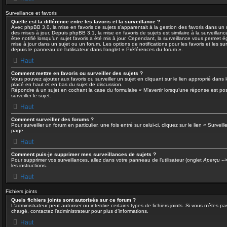
Surveillance et favoris
Quelle est la différence entre les favoris et la surveillance ?
Avec phpBB 3.0, la mise en favoris de sujets s’apparentait à la gestion des favoris dans un n
des mises à jour. Depuis phpBB 3.1, la mise en favoris de sujets est similaire à la surveilla
être notifié lorsqu’un sujet favoris a été mis à jour. Cependant, la surveillance vous permet ég
mise à jour dans un sujet ou un forum. Les options de notifications pour les favoris et les s
depuis le panneau de l’utilisateur dans l’onglet « Préférences du forum ».
Haut
Comment mettre en favoris ou surveiller des sujets ?
Vous pouvez ajouter aux favoris ou surveiller un sujet en cliquant sur le lien approprié dans
placé en haut et en bas du sujet de discussion.
Répondre à un sujet en cochant la case du formulaire « M’avertir lorsqu’une réponse est p
surveiller le sujet.
Haut
Comment surveiller des forums ?
Pour surveiller un forum en particulier, une fois entré sur celui-ci, cliquez sur le lien « Survei
page.
Haut
Comment puis-je supprimer mes surveillances de sujets ?
Pour supprimer vos surveillances, allez dans votre panneau de l’utilisateur (onglet
Aperçu -->
les instructions.
Haut
Fichiers joints
Quels fichiers joints sont autorisés sur ce forum ?
L’administrateur peut autoriser ou interdire certains types de fichiers joints. Si vous n’êtes pa
chargé, contactez l’administrateur pour plus d’informations.
Haut