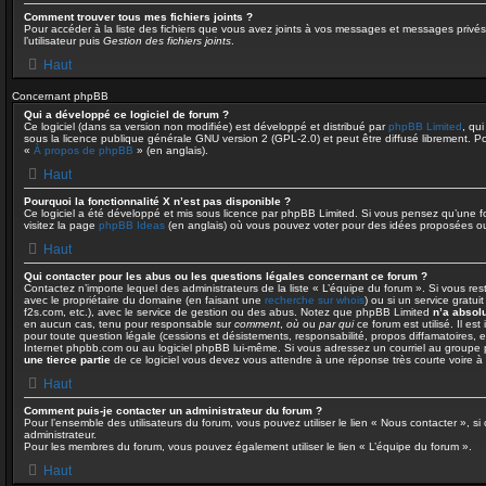
Comment trouver tous mes fichiers joints ?
Pour accéder à la liste des fichiers que vous avez joints à vos messages et messages privé
l’utilisateur puis
Gestion des fichiers joints
.
Haut
Concernant phpBB
Qui a développé ce logiciel de forum ?
Ce logiciel (dans sa version non modifiée) est développé et distribué par
phpBB Limited
, qui
sous la licence publique générale GNU version 2 (GPL-2.0) et peut être diffusé librement. Pou
«
À propos de phpBB
» (en anglais).
Haut
Pourquoi la fonctionnalité X n’est pas disponible ?
Ce logiciel a été développé et mis sous licence par phpBB Limited. Si vous pensez qu’une fo
visitez la page
phpBB Ideas
(en anglais) où vous pouvez voter pour des idées proposées o
Haut
Qui contacter pour les abus ou les questions légales concernant ce forum ?
Contactez n’importe lequel des administrateurs de la liste « L’équipe du forum ». Si vous re
avec le propriétaire du domaine (en faisant une
recherche sur whois
) ou si un service gratui
f2s.com, etc.), avec le service de gestion ou des abus. Notez que phpBB Limited
n’a absol
en aucun cas, tenu pour responsable sur
comment
,
où
ou
par qui
ce forum est utilisé. Il es
pour toute question légale (cessions et désistements, responsabilité, propos diffamatoires, e
Internet phpbb.com ou au logiciel phpBB lui-même. Si vous adressez un courriel au groupe p
une tierce partie
de ce logiciel vous devez vous attendre à une réponse très courte voire 
Haut
Comment puis-je contacter un administrateur du forum ?
Pour l’ensemble des utilisateurs du forum, vous pouvez utiliser le lien « Nous contacter », si 
administrateur.
Pour les membres du forum, vous pouvez également utiliser le lien « L’équipe du forum ».
Haut