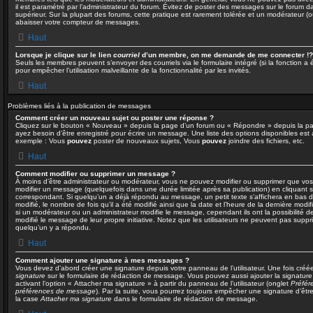
il est paramétré par l’administrateur du forum. Évitez de poster des messages sur le forum d
supérieur. Sur la plupart des forums, cette pratique est rarement tolérée et un modérateur (
abaisser votre compteur de messages.
Haut
Lorsque je clique sur le lien
courriel
d’un membre, on me demande de me connecter !?
Seuls les membres peuvent s’envoyer des courriels via le formulaire intégré (si la fonction a é
pour empêcher l’utilisation malveillante de la fonctionnalité par les invités.
Haut
Problèmes liés à la publication de messages
Comment créer un nouveau sujet ou poster une réponse ?
Cliquez sur le bouton « Nouveau » depuis la page d’un forum ou « Répondre » depuis la pag
ayez besoin d’être enregistré pour écrire un message. Une liste des options disponibles es
exemple : Vous
pouvez
poster de nouveaux sujets, Vous
pouvez
joindre des fichiers, etc.
Haut
Comment modifier ou supprimer un message ?
À moins d’être administrateur ou modérateur, vous ne pouvez modifier ou supprimer que v
modifier un message (quelquefois dans une durée limitée après sa publication) en cliquant 
correspondant. Si quelqu’un a déjà répondu au message, un petit texte s’affichera en bas d
modifié, le nombre de fois qu’il a été modifié ainsi que la date et l’heure de la dernière mod
si un modérateur ou un administrateur modifie le message, cependant ils ont la possibilité de
modifié le message de leur propre initiative. Notez que les utilisateurs ne peuvent pas sup
quelqu’un y a répondu.
Haut
Comment ajouter une signature à mes messages ?
Vous devez d’abord créer une signature depuis votre panneau de l’utilisateur. Une fois cré
signature
sur le formulaire de rédaction de message. Vous pouvez aussi ajouter la signatur
activant l’option « Attacher ma signature » à partir du panneau de l’utilisateur (onglet
Préfér
préférences de message
). Par la suite, vous pourrez toujours empêcher une signature d’ê
la case
Attacher ma signature
dans le formulaire de rédaction de message.