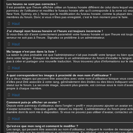
Les heures ne sont pas correctes !
Il est possible que l’heure affichée utilise un fuseau horaire différent de celui dans lequel 
panneau de l’utilisateur
et modifiez le fuseau horaire afin qu’il corresponde à la zone où vou
New York, Sydney, etc.). Notez que la modification du fuseau horaire, comme la plupart des
membres du forum. Donc si vous n’êtes pas enregistré, c’est le bon moment pour le faire.
Haut
J’ai changé mon fuseau horaire et l’heure est toujours incorrecte !
Si vous êtes sûr d’avoir correctement paramétré votre fuseau horaire et que l’heure est toujou
serveur ne soit pas à l’heure. Signalez ce problème à un administrateur.
Haut
Ma langue n’est pas dans la liste !
La raison la plus probable est que l’administrateur n’ait pas installé votre langue ou bien q
dans votre langue. Essayez de demander à un administrateur du forum d’installer la langue dé
pas à créer et partager une nouvelle traduction. Vous trouverez plus d’informations sur le si
Haut
A quoi correspondent les images à proximité de mon nom d’utilisateur ?
Il y a deux images qui peuvent être associées avec votre nom d’utilisateur lorsque vous con
d’elles peut être associée à votre rang, généralement des étoiles ou des blocs indiquant 
statut sur le forum. La seconde image, souvent plus grande, est connue sous le nom d’avat
propre à chaque membre.
Haut
Comment puis-je afficher un avatar ?
Depuis votre panneau d’utilisateur, dans l’onglet « profil » vous pouvez ajouter un avatar en
d’avatar suivantes : Gravatar, galerie, distant ou importé. L’administrateur du forum peut act
manière dont ils sont mis à disposition. Si vous ne pouvez pas utiliser d’avatar, contactez un
Haut
Qu’est-ce que mon rang et comment le modifier ?
Les rangs, qui peuvent être associés au nom d’utilisateur, indiquent le nombre de messages 
membres tels que les modérateurs et administrateurs. En général, vous ne pouvez pas directe