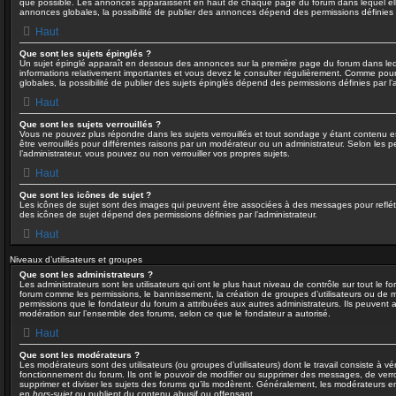
que possible. Les annonces apparaissent en haut de chaque page du forum dans lequel el
annonces globales, la possibilité de publier des annonces dépend des permissions définies p
Haut
Que sont les sujets épinglés ?
Un sujet épinglé apparaît en dessous des annonces sur la première page du forum dans lequel
informations relativement importantes et vous devez le consulter régulièrement. Comme pou
globales, la possibilité de publier des sujets épinglés dépend des permissions définies par l’
Haut
Que sont les sujets verrouillés ?
Vous ne pouvez plus répondre dans les sujets verrouillés et tout sondage y étant contenu es
être verrouillés pour différentes raisons par un modérateur ou un administrateur. Selon les 
l’administrateur, vous pouvez ou non verrouiller vos propres sujets.
Haut
Que sont les icônes de sujet ?
Les icônes de sujet sont des images qui peuvent être associées à des messages pour refléter 
des icônes de sujet dépend des permissions définies par l’administrateur.
Haut
Niveaux d’utilisateurs et groupes
Que sont les administrateurs ?
Les administrateurs sont les utilisateurs qui ont le plus haut niveau de contrôle sur tout le fo
forum comme les permissions, le bannissement, la création de groupes d’utilisateurs ou de m
permissions que le fondateur du forum a attribuées aux autres administrateurs. Ils peuvent a
modération sur l’ensemble des forums, selon ce que le fondateur a autorisé.
Haut
Que sont les modérateurs ?
Les modérateurs sont des utilisateurs (ou groupes d’utilisateurs) dont le travail consiste à véri
fonctionnement du forum. Ils ont le pouvoir de modifier ou supprimer des messages, de verroui
supprimer et diviser les sujets des forums qu’ils modèrent. Généralement, les modérateurs e
en
hors-sujet
ou publient du contenu abusif ou offensant.