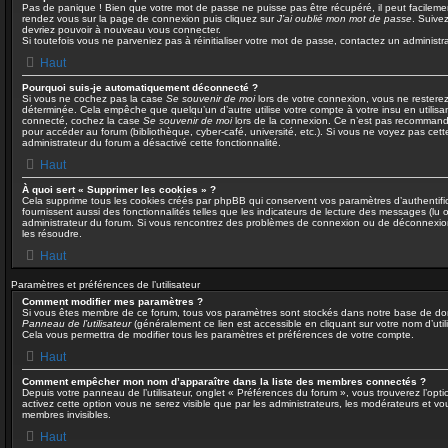
Pas de panique ! Bien que votre mot de passe ne puisse pas être récupéré, il peut facilement ê
rendez vous sur la page de connexion puis cliquez sur
J’ai oublié mon mot de passe
. Suive
devriez pouvoir à nouveau vous connecter.
Si toutefois vous ne parveniez pas à réinitialiser votre mot de passe, contactez un administr
Haut
Pourquoi suis-je automatiquement déconnecté ?
Si vous ne cochez pas la case
Se souvenir de moi
lors de votre connexion, vous ne rester
déterminée. Cela empêche que quelqu’un d’autre utilise votre compte à votre insu en utilisa
connecté, cochez la case
Se souvenir de moi
lors de la connexion. Ce n’est pas recommandé 
pour accéder au forum (bibliothèque, cyber-café, université, etc.). Si vous ne voyez pas cette
administrateur du forum a désactivé cette fonctionnalité.
Haut
À quoi sert « Supprimer les cookies » ?
Cela supprime tous les cookies créés par phpBB qui conservent vos paramètres d’authentific
fournissent aussi des fonctionnalités telles que les indicateurs de lecture des messages (lu o
administrateur du forum. Si vous rencontrez des problèmes de connexion ou de déconnexion
les résoudre.
Haut
Paramètres et préférences de l’utilisateur
Comment modifier mes paramètres ?
Si vous êtes membre de ce forum, tous vos paramètres sont stockés dans notre base de do
Panneau de l’utilisateur
(généralement ce lien est accessible en cliquant sur votre nom d’uti
Cela vous permettra de modifier tous les paramètres et préférences de votre compte.
Haut
Comment empêcher mon nom d’apparaître dans la liste des membres connectés ?
Depuis votre panneau de l’utilisateur, onglet « Préférences du forum », vous trouverez l’opt
activez cette option vous ne serez visible que par les administrateurs, les modérateurs et 
membres invisibles.
Haut