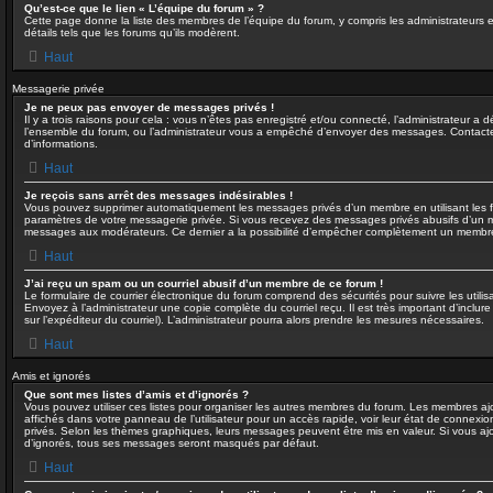
Qu’est-ce que le lien « L’équipe du forum » ?
Cette page donne la liste des membres de l’équipe du forum, y compris les administrateurs 
détails tels que les forums qu’ils modèrent.
Haut
Messagerie privée
Je ne peux pas envoyer de messages privés !
Il y a trois raisons pour cela : vous n’êtes pas enregistré et/ou connecté, l’administrateur a 
l’ensemble du forum, ou l’administrateur vous a empêché d’envoyer des messages. Contactez
d’informations.
Haut
Je reçois sans arrêt des messages indésirables !
Vous pouvez supprimer automatiquement les messages privés d’un membre en utilisant les f
paramètres de votre messagerie privée. Si vous recevez des messages privés abusifs d’un me
messages aux modérateurs. Ce dernier a la possibilité d’empêcher complètement un membr
Haut
J’ai reçu un spam ou un courriel abusif d’un membre de ce forum !
Le formulaire de courrier électronique du forum comprend des sécurités pour suivre les utili
Envoyez à l’administrateur une copie complète du courriel reçu. Il est très important d’inclure 
sur l’expéditeur du courriel). L’administrateur pourra alors prendre les mesures nécessaires.
Haut
Amis et ignorés
Que sont mes listes d’amis et d’ignorés ?
Vous pouvez utiliser ces listes pour organiser les autres membres du forum. Les membres ajou
affichés dans votre panneau de l’utilisateur pour un accès rapide, voir leur état de connex
privés. Selon les thèmes graphiques, leurs messages peuvent être mis en valeur. Si vous ajout
d’ignorés, tous ses messages seront masqués par défaut.
Haut