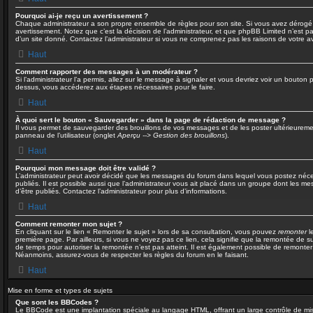
Pourquoi ai-je reçu un avertissement ?
Chaque administrateur a son propre ensemble de règles pour son site. Si vous avez dérogé
avertissement. Notez que c’est la décision de l’administrateur, et que phpBB Limited n’est 
d’un site donné. Contactez l’administrateur si vous ne comprenez pas les raisons de votre a
Haut
Comment rapporter des messages à un modérateur ?
Si l’administrateur l’a permis, allez sur le message à signaler et vous devriez voir un bouton
dessus, vous accéderez aux étapes nécessaires pour le faire.
Haut
À quoi sert le bouton « Sauvegarder » dans la page de rédaction de message ?
Il vous permet de sauvegarder des brouillons de vos messages et de les poster ultérieuremen
panneau de l’utilisateur (onglet
Aperçu --> Gestion des brouillons
).
Haut
Pourquoi mon message doit être validé ?
L’administrateur peut avoir décidé que les messages du forum dans lequel vous postez nécess
publiés. Il est possible aussi que l’administrateur vous ait placé dans un groupe dont les m
d’être publiés. Contactez l’administrateur pour plus d’informations.
Haut
Comment remonter mon sujet ?
En cliquant sur le lien « Remonter le sujet » lors de sa consultation, vous pouvez
remonter
l
première page. Par ailleurs, si vous ne voyez pas ce lien, cela signifie que la remontée de su
de temps pour autoriser la remontée n’est pas atteint. Il est également possible de remonte
Néanmoins, assurez-vous de respecter les règles du forum en le faisant.
Haut
Mise en forme et types de sujets
Que sont les BBCodes ?
Le BBCode est une implantation spéciale au langage HTML, offrant un large contrôle de mi