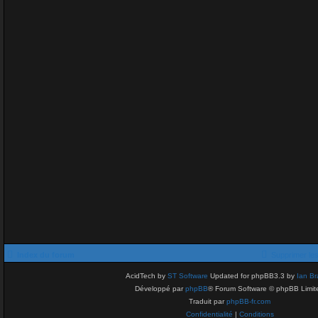
Index du forum
Supprimer le
AcidTech by
ST Software
Updated for phpBB3.3 by
Ian Br
Développé par
phpBB
® Forum Software © phpBB Limit
Traduit par
phpBB-fr.com
Confidentialité
|
Conditions