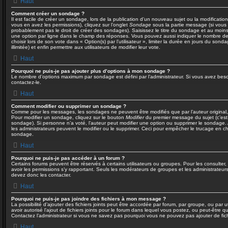
Haut
Comment créer un sondage ?
Il est facile de créer un sondage, lors de la publication d’un nouveau sujet ou la modificatio
vous en avez les permissions), cliquez sur l’onglet
Sondage
sous la partie message (si vous
probablement pas le droit de créer des sondages). Saisissez le titre du sondage et au moins
une option par ligne dans le champ des réponses. Vous pouvez aussi indiquer le nombre de 
choisir lors de son vote dans « Option(s) par l’utilisateur », limiter la durée en jours du son
illimitée) et enfin permettre aux utilisateurs de modifier leur vote.
Haut
Pourquoi ne puis-je pas ajouter plus d’options à mon sondage ?
Le nombre d’options maximum par sondage est défini par l’administrateur. Si vous avez besoi
contactez-le.
Haut
Comment modifier ou supprimer un sondage ?
Comme pour les messages, les sondages ne peuvent être modifiés que par l’auteur original,
Pour modifier un sondage, cliquez sur le bouton
Modifier
du premier message du sujet (c’est 
sondage). Si personne n’a voté, l’auteur peut modifier une option ou supprimer le sondage.
les administrateurs peuvent le modifier ou le supprimer. Ceci pour empêcher le trucage en ch
sondage.
Haut
Pourquoi ne puis-je pas accéder à un forum ?
Certains forums peuvent être réservés à certains utilisateurs ou groupes. Pour les consulter, l
avoir les permissions s’y rapportant. Seuls les modérateurs de groupes et les administrateu
devez donc les contacter.
Haut
Pourquoi ne puis-je pas joindre des fichiers à mon message ?
La possibilité d’ajouter des fichiers joints peut être accordée par forum, par groupe, ou par ut
avoir autorisé l’ajout de fichiers joints pour le forum dans lequel vous postez, ou peut-être 
Contactez l’administrateur si vous ne savez pas pourquoi vous ne pouvez pas ajouter de fichi
Haut