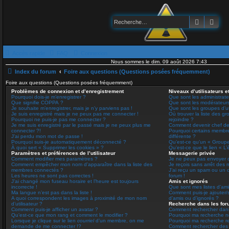
Recherch
Rec
Accès rapide
FAQ
Connexion
Nous sommes le dim. 09 août 2026 7:43
Index du forum
Foire aux questions (Questions posées fréquemment)
Foire aux questions (Questions posées fréquemment)
Problèmes de connexion et d’enregistrement
Niveaux d’utilisateurs e
Pourquoi dois-je m’enregistrer ?
Que sont les administrate
Que signifie COPPA ?
Que sont les modérateur
Je souhaite m’enregistrer, mais je n’y parviens pas !
Que sont les groupes d’ut
Je suis enregistré mais je ne peux pas me connecter !
Où trouver la liste des gr
Pourquoi ne puis-je pas me connecter ?
rejoindre ?
Je me suis enregistré par le passé mais je ne peux plus me
Comment devenir chef de
connecter ?!
Pourquoi certains membr
J’ai perdu mon mot de passe !
différente ?
Pourquoi suis-je automatiquement déconnecté ?
Qu’est-ce qu’un « Groupe
À quoi sert « Supprimer les cookies » ?
Qu’est-ce que le lien « L
Paramètres et préférences de l’utilisateur
Messagerie privée
Comment modifier mes paramètres ?
Je ne peux pas envoyer 
Comment empêcher mon nom d’apparaître dans la liste des
Je reçois sans arrêt des 
membres connectés ?
J’ai reçu un spam ou un c
Les heures ne sont pas correctes !
forum !
J’ai changé mon fuseau horaire et l’heure est toujours
Amis et ignorés
incorrecte !
Que sont mes listes d’ami
Ma langue n’est pas dans la liste !
Comment puis-je ajouter/s
A quoi correspondent les images à proximité de mon nom
d’amis ou d’ignorés ?
d’utilisateur ?
Recherche dans les fo
Comment puis-je afficher un avatar ?
Comment rechercher dans
Qu’est-ce que mon rang et comment le modifier ?
Pourquoi ma recherche ne
Lorsque je clique sur le lien
courriel
d’un membre, on me
Pourquoi ma recherche r
demande de me connecter !?
Comment rechercher des