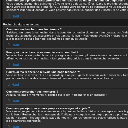
Comment puis-je ajouter/supprimer des utilisateurs de ma liste d’amis ou d’ignorés ?
Vous pouvez ajouter des utilisateurs à votre liste de deux manières. Dans le profil de chaque 
dans votre liste d’amis ou d’ignorés. Ou, depuis votre panneau de l’utilisateur, vous pouve
saisissant leur nom d’utilisateur. Vous pouvez également supprimer des utilisateurs de votre
Haut
Recherche dans les forums
Comment rechercher dans les forums ?
Saisissez un terme à rechercher dans la zone de recherche située en haut des pages d’inde
recherche avancée est accessible en cliquant sur le lien « Recherche avancée » disponible 
à la recherche peut dépendre des thèmes graphiques utilisés.
Haut
Pourquoi ma recherche ne renvoie aucun résultat ?
Votre recherche est probablement trop vague ou comprend plusieurs termes courants non 
affiner votre recherche en utilisant les options disponibles dans la recherche avancée.
Haut
Pourquoi ma recherche renvoie une page blanche ?!
Votre recherche renvoie plus de résultats que ne peut gérer le serveur Web. Utilisez la « R
précis dans le choix des termes utilisés et des forums concernés par la recherche.
Haut
Comment rechercher des membres ?
Allez sur la page « Membres », cliquez sur le lien « Rechercher un membre ».
Haut
Comment puis-je trouver mes propres messages et sujets ?
Vos messages peuvent être retrouvés en cliquant sur le lien « Voir vos messages » dans le pa
sur le lien « Rechercher les messages de l’utilisateur » depuis votre propre page de profil ou
rapide » depuis n’importe quelle page du forum. Pour rechercher vos sujets, utilisez la pag
les paramètres appropriés.
Haut