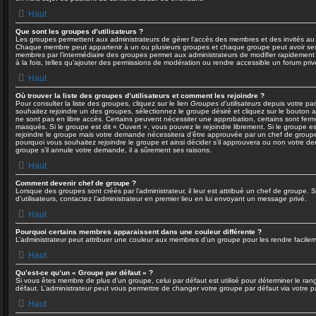
Haut
Que sont les groupes d’utilisateurs ?
Les groupes permettent aux administrateurs de gérer l’accès des membres et des invités au f
Chaque membre peut appartenir à un ou plusieurs groupes et chaque groupe peut avoir ses
membres par l’intermédiaire des groupes permet aux administrateurs de modifier rapidement
à la fois, telles qu’ajouter des permissions de modération ou rendre accessible un forum priv
Haut
Où trouver la liste des groupes d’utilisateurs et comment les rejoindre ?
Pour consulter la liste des groupes, cliquez sur le lien
Groupes d’utilisateurs
depuis votre pann
souhaitez rejoindre un des groupes, sélectionnez le groupe désiré et cliquez sur le bouton a
ne sont pas en libre accès. Certains peuvent nécessiter une approbation, certains sont fer
masqués. Si le groupe est dit « Ouvert », vous pouvez le rejoindre librement. Si le groupe 
rejoindre le groupe mais votre demande nécessitera d’être approuvée par un chef de grou
pourquoi vous souhaitez rejoindre le groupe et ainsi décider s’il approuvera ou non votre 
groupe s’il annule votre demande, il a sûrement ses raisons.
Haut
Comment devenir chef de groupe ?
Lorsque des groupes sont créés par l’administrateur, il leur est attribué un chef de groupe. 
d’utilisateurs, contactez l’administrateur en premier lieu en lui envoyant un message privé.
Haut
Pourquoi certains membres apparaissent dans une couleur différente ?
L’administrateur peut attribuer une couleur aux membres d’un groupe pour les rendre facileme
Haut
Qu’est-ce qu’un « Groupe par défaut » ?
Si vous êtes membre de plus d’un groupe, celui par défaut est utilisé pour déterminer le ran
défaut. L’administrateur peut vous permettre de changer votre groupe par défaut via votre pa
Haut